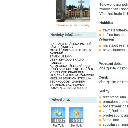
Tělovýchovná jedn
mladých tak i dosp
Všemině hraje III.
Nabídka
Slovácko a Bílé Karpaty
travnaté fotbalov
Novinky InfoČesko
koš na baseball
Vybavení
BIKEPARK OPÁLENÁ PSTRUŽÍ
malé zastřešen
ZÁMEK ŽINKOVY
hlavní budova s 
MIKULÁŠTÍKOVO FOJTSTVÍ V
JASENNÉ
ZÁMEK LEŠANY
LESNÍ DIVADLO SKALKA -
PODLESÍ
Provozní doba
ALPALOUKA - ŽELEZNÁ RUDA
Více zjistíte viz kon
PŮJČOVNA KOL A KOLOBĚŽEK -
VRBNO POD PRADĚDEM
HASIČSKÉ MUZEUM - ŽAMBERK
Ceník
MUZEUM STARÝCH STROJŮ A
TECHNOLOGIÍ - ŽAMBERK
Více zjistíte viz kon
SKI AREÁL SACHROVKA -
ROKYTNICE NAD JIZEROU
Služby
rezervace: ano
Počasí v ČR
pronájem prosto
občerstvení: hos
zapůjčení: ne
prodej sportovní
šatna: ano
sociální zařízen