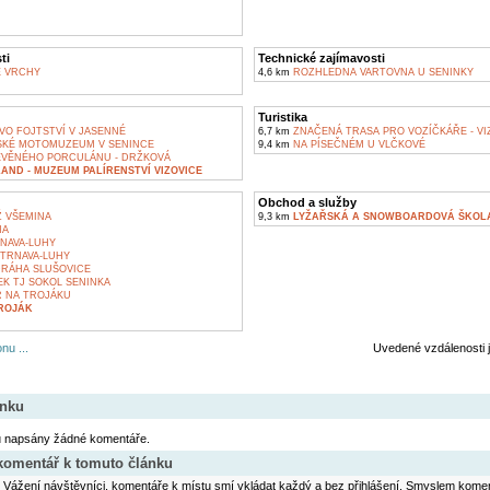
ti
Technické zajímavosti
É VRCHY
4,6 km
ROZHLEDNA VARTOVNA U SENINKY
Turistika
VO FOJTSTVÍ V JASENNÉ
6,7 km
ZNAČENÁ TRASA PRO VOZÍČKÁŘE - VI
SKÉ MOTOMUZEUM V SENINCE
9,4 km
NA PÍSEČNÉM U VLČKOVÉ
VĚNÉHO PORCULÁNU - DRŽKOVÁ
LAND - MUZEUM PALÍRENSTVÍ VIZOVICE
Obchod a služby
 VŠEMINA
9,3 km
LYŽAŘSKÁ A SNOWBOARDOVÁ ŠKOLA
NA
NAVA-LUHY
 TRNAVA-LUHY
RÁHA SLUŠOVICE
K TJ SOKOL SENINKA
 NA TROJÁKU
TROJÁK
nu ...
Uvedené vzdálenosti 
ánku
u napsány žádné komentáře.
 komentář k tomuto článku
Vážení návštěvníci, komentáře k místu smí vkládat každý a bez přihlášení. Smyslem koment