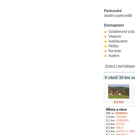
Parkování
vlastní parkoviště
Dostupnost
Vzdálenost vzd
Vlakem:
Autobusem:
Pěšky:
Na kole:
Autem:
ZDROJ INFORMACÍ:
V okolí 10 km n
4,3 km
Města a obce
452 m
VŠEMINA
3,0 km
TRNAVA
3,1 km
JASENNÁ
3,6 km
LIPTÁL
6,0 km
UBLO
6,3 km
LHOTA U VSE