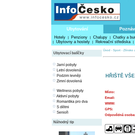
Ubytování
Poznáv
Hotely
Penziony
Chalupy
Chatky a bu
|
|
|
Ubytovny a hostely
Rekreační střediska
|
|
|
Úvod
-
Sport
-
Zlínsko 
Ubytovací balíčky
Jarní pobyty
Letní dovolená
HŘIŠTĚ VŠ
Podzim levněji
Zimní dovolená
Wellness pobyty
Místo:
Aktivní pobyty
Email:
Romantika pro dva
WWW:
S dětmi
GPS:
Senioři
Odpovědná osoba
Náhodný tip