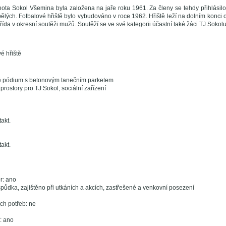
ota Sokol Všemina byla založena na jaře roku 1961. Za členy se tehdy přihlásilo 
ělých. Fotbalové hřiště bylo vybudováno v roce 1962. Hřiště leží na dolním konci
 třída v okresní soutěži mužů. Soutěží se ve své kategorii účastní také žáci TJ Soko
é hřiště
é pódium s betonovým tanečním parketem
prostory pro TJ Sokol, sociální zařízení
takt.
takt.
r: ano
půdka, zajištěno při utkáních a akcích, zastřešené a venkovní posezení
ch potřeb: ne
í: ano