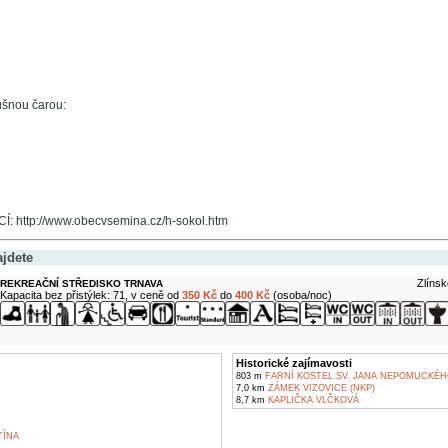
ušnou čarou:
 http://www.obecvsemina.cz/h-sokol.htm
ajdete
Zlínsk
REKREAČNÍ STŘEDISKO TRNAVA
Kapacita bez přistýlek: 71, v ceně od
350 Kč
do
400 Kč
(osoba/noc)
Historické zajímavosti
803 m
FARNÍ KOSTEL SV. JANA NEPOMUCKÉHO
7,0 km
ZÁMEK VIZOVICE (NKP)
8,7 km
KAPLIČKA VLČKOVÁ
TÍNA