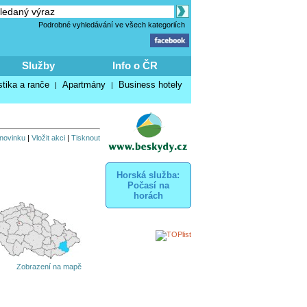
Podrobné vyhledávání ve všech kategoriích
Služby
Info o ČR
stika a ranče
Apartmány
Business hotely
|
|
 novinku
|
Vložit akci
|
Tisknout
Horská služba:
Počasí na
horách
Zobrazení na mapě