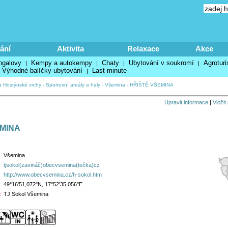
ání
Aktivita
Relaxace
Akce
ngalovy
Kempy a autokempy
Chaty
Ubytování v soukromí
Agroturi
|
|
|
|
Výhodné balíčky ubytování
Last minute
|
a Hostýnské vrchy
-
Sportovní areály a haly
-
Všemina
-
HŘIŠTĚ VŠEMINA
Upravit informace
|
Vložit
EMINA
Všemina
tjsokol(zavináč)obecvsemina(tečka)cz
http://www.obecvsemina.cz/h-sokol.htm
49°16'51,072"N, 17°52'35,056"E
:
TJ Sokol Všemina