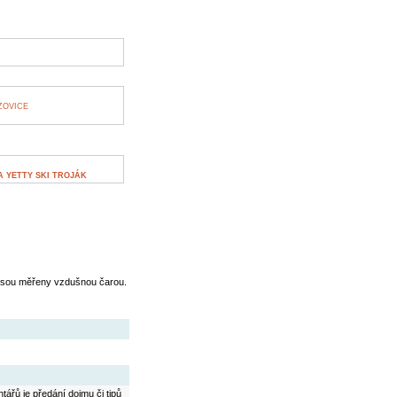
ZOVICE
 YETTY SKI TROJÁK
jsou měřeny vzdušnou čarou.
ářů je předání dojmu či tipů