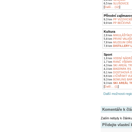
6,4 km
SENINKA
6,5 km
SLUŠOVICE
[
]
Další... (12)
Přírodní zajímavos
9,3 km
PP VIZOVICK
9,9 km
PP BEČEVNÁ
Kultura
2,6 km
MIKULÁŠTÍKO
5,8 km
PRVNÍ VALAŠ
7,8 km
MUZEUM DŘE
7,8 km
DISTILLERY 
Sport
1,6 km
VODNÍ NÁDRŽ
1,7 km
RANČ VŠEMI
4,3 km
SKI AREÁL TR
4,3 km
BIKEPARK RS
6,1 km
DOSTIHOVÁ D
6,6 km
LYŽAŘSKÝ VLE
9,3 km
BOWLING BAR
9,3 km
SKI AREÁL 
[
]
Další... (1)
Další možnosti regio
Komentáře k čl
Zatím nebyly k článk
Přidejte vlastní