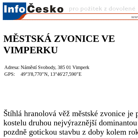
MĚSTSKÁ ZVONICE VE
VIMPERKU
Adresa:
Náměstí Svobody, 385 01 Vimperk
GPS:
49°3'8,770"N, 13°46'27,590"E
Štíhlá hranolová věž městské zvonice je
kostelu druhou nejvýraznější dominantou
pozdně gotickou stavbu z doby kolem ro