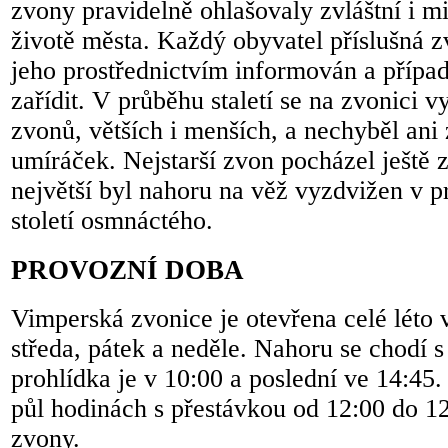
zvony pravidelně ohlašovaly zvláštní i m
životě města. Každý obyvatel příslušná z
jeho prostřednictvím informován a případ
zařídit. V průběhu staletí se na zvonici v
zvonů, větších i menších, a nechyběl ani
umíráček. Nejstarší zvon pocházel ještě z 
největší byl nahoru na věž vyzdvižen v p
století osmnáctého.
PROVOZNÍ DOBA
Vimperská zvonice je otevřena celé léto 
středa, pátek a neděle. Nahoru se chodí 
prohlídka je v 10:00 a poslední ve 14:45.
půl hodinách s přestávkou od 12:00 do 12
zvony.