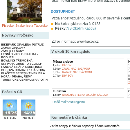
Skalní útvar nad pravým břehem Sázavy s výhlede
DOSTUPNOST
Vzdálenost vzdušnou čarou 800 m severně z cen
Na kole:
cyklostezka č. 0123.
Písecko, Strakonice a Táborsko
Pěšky:
NS Okolím Kácova
Novinky InfoČesko
Zdroj informací: www.kacov.cz
BIKEPARK OPÁLENÁ PSTRUŽÍ
ZÁMEK ŽINKOVY
ZÁMEK LEŠANY
V okolí 10 km najdete
LESNÍ DIVADLO SKALKA -
PODLESÍ
BOWLING TŘEMOŠNÁ
Města a obce
H
SKI PARK GRUŇ - DISCGOLF
1,4 km
KÁCOV
1
LANOVÁ DRÁHA KAROLINKA
7,5 km
ZRUČ NAD SÁZAVOU
7
BOBOVÁ DRÁHA HRUBÁ VODA
8,7 km
RATAJE NAD SÁZAVOU
7
KLÁŠTER BENEDIKTÍNEK BÍLÁ
9,7 km
DIVIŠOV
8
HORA - PRAHA, ŘEPY
8
TURISTICKÉ CENTRUM RAPOTÍN
Z
Turistika
O
Počasí v ČR
1,5 km
NAUČNÁ STEZKA OKOLÍM KÁCOVA
7
Další možnosti regionu ...
Komentáře k článku
Zatím nebyly k článku napsány žádné komentáře.