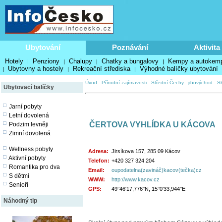
Ubytování
Poznávání
Aktivita
Hotely
Penziony
Chalupy
Chatky a bungalovy
Kempy a autokem
|
|
|
|
Ubytovny a hostely
Rekreační střediska
Výhodné balíčky ubytování
|
|
|
Úvod
-
Přírodní zajímavosti
-
Střední Čechy - jihovýchod
-
Sk
Ubytovací balíčky
Jarní pobyty
Letní dovolená
ČERTOVA VYHLÍDKA U KÁCOVA
Podzim levněji
Zimní dovolená
Wellness pobyty
Adresa:
Jirsíkova 157, 285 09 Kácov
Aktivní pobyty
Telefon:
+420 327 324 204
Romantika pro dva
Email:
oupodatelna(zavináč)kacov(tečka)cz
S dětmi
WWW:
http://www.kacov.cz
Senioři
GPS:
49°46'17,776"N, 15°0'33,944"E
Náhodný tip