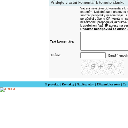
Přidejte vlastní komentář k tomuto článku
Vážení návštěvníci, komentáře k m
ostatním. Nejedná se o chatovou m
smazat příspěvky nesouvisející s
porušující zákony ČR, vulgární, sp
nezákonné, propagující jakoukoliv
k uveřejnění Vaší IP adresy na s
Redakce neodpovídá za obsah d
Text komentáře:
Jméno:
Email (nepovi
O projektu
|
Kontakty
|
Napište nám
|
Zákaznická zóna
|
Cen