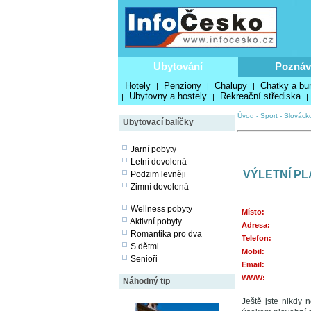
Ubytování
Poznáv
Hotely
Penziony
Chalupy
Chatky a bu
|
|
|
Ubytovny a hostely
Rekreační střediska
|
|
|
Úvod
-
Sport
-
Slovácko
Ubytovací balíčky
Jarní pobyty
Letní dovolená
VÝLETNÍ PL
Podzim levněji
Zimní dovolená
Wellness pobyty
Místo:
Aktivní pobyty
Adresa:
Romantika pro dva
Telefon:
S dětmi
Mobil:
Senioři
Email:
WWW:
Náhodný tip
Ještě jste nikdy