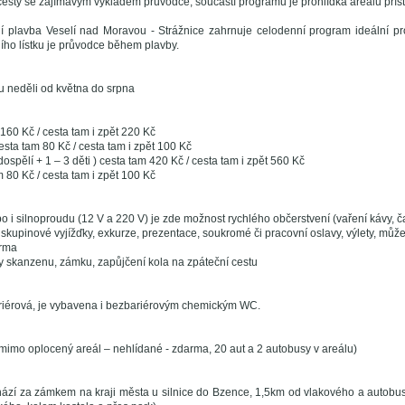
esty se zajímavým výkladem průvodce, součástí programu je prohlídka areálu příst
í plavba Veselí nad Moravou - Strážnice zahrnuje celodenní program ideální pr
ního lístku je průvodce během plavby.
u neděli od května do srpna
160 Kč / cesta tam i zpět 220 Kč
 cesta tam 80 Kč / cesta tam i zpět 100 Kč
dospělí + 1 – 3 děti ) cesta tam 420 Kč / cesta tam i zpět 560 Kč
m 80 Kč / cesta tam i zpět 100 Kč
bo i silnoproudu (12 V a 220 V) je zde možnost rychlého občerstvení (vaření kávy, č
 skupinové vyjížďky, exkurze, prezentace, soukromé či pracovní oslavy, výlety, může 
arma
y skanzenu, zámku, zapůjčení kola na zpáteční cestu
riérová, je vybavena i bezbariérovým chemickým WC.
mimo oplocený areál – nehlídané - zdarma, 20 aut a 2 autobusy v areálu)
ází za zámkem na kraji města u silnice do Bzence, 1,5km od vlakového a autobu