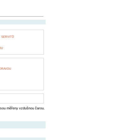
 SERVITŮ
OU
MORAVOU
jsou měřeny vzdušnou čarou.