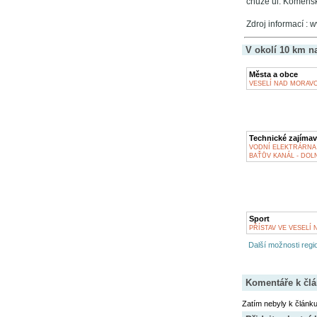
chůze ul. Komensk
Zdroj informací : 
V okolí 10 km n
Města a obce
VESELÍ NAD MORAV
Technické zajímav
VODNÍ ELEKTRÁRNA
BAŤŮV KANÁL - DOL
Sport
PŘÍSTAV VE VESELÍ
Další možnosti regio
Komentáře k čl
Zatím nebyly k článk