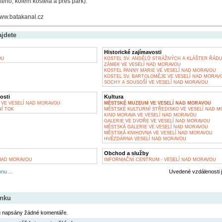
ého, kolem kostela a přes park).
www.batakanal.cz
ajdete
Historické zajímavosti
OU
KOSTEL SV. ANDĚLŮ STRÁŽNÝCH A KLÁŠTER ŘÁDU
ZÁMEK VE VESELÍ NAD MORAVOU
KOSTEL PANNY MARIE VE VESELÍ NAD MORAVOU
KOSTEL SV. BARTOLOMĚJE VE VESELÍ NAD MORAV
SOCHY A SOUSOŠÍ VE VESELÍ NAD MORAVOU
osti
Kultura
 VE VESELÍ NAD MORAVOU
MĚSTSKÉ MUZEUM VE VESELÍ NAD MORAVOU
NÍ TOK
MĚSTSKÉ KULTURNÍ STŘEDISKO VE VESELÍ NAD 
KINO MORAVA VE VESELÍ NAD MORAVOU
GALERIE VE DVOŘE VE VESELÍ NAD MORAVOU
MĚSTSKÁ GALERIE VE VESELÍ NAD MORAVOU
MĚSTSKÁ KNIHOVNA VE VESELÍ NAD MORAVOU
HVĚZDÁRNA VESELÍ NAD MORAVOU
Obchod a služby
 NAD MORAVOU
INFORMAČNÍ CENTRUM - VESELÍ NAD MORAVOU
nu ...
Uvedené vzdálenosti 
ánku
u napsány žádné komentáře.