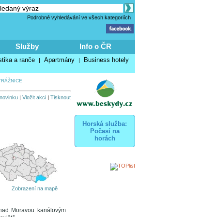
Podrobné vyhledávání ve všech kategoriích
Služby
Info o ČR
stika a ranče
Apartmány
Business hotely
|
|
TRÁŽNICE
 novinku
|
Vložit akci
|
Tisknout
Horská služba:
Počasí na
horách
Zobrazení na mapě
í nad Moravou kanálovým