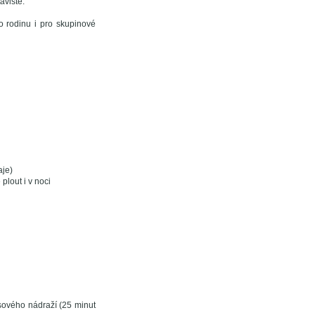
aviště.
o rodinu i pro skupinové
aje)
plout i v noci
sového nádraží (25 minut