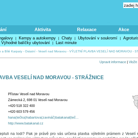
ání
Aktivita
Relaxace
Akce
ngalovy
Kempy a autokempy
Chaty
Ubytování v soukromí
Agroturi
|
|
|
|
Výhodné balíčky ubytování
Last minute
|
 a Bílé Karpaty
-
Ostatní
-
Veselí nad Moravou
-
VÝLETNÍ PLAVBA VESELÍ NAD MORAVOU - S
Upravit informace
|
Vložit
AVBA VESELÍ NAD MORAVOU - STRÁŽNICE
Přístav Veselí nad Moravou
Zámecká 2, 698 01 Veselí nad Moravou
+420 518 322 400
+420 603 579 456
hana(tečka)habartova(zavináč)batakanal(teč...
http://www.batakanal.cz
 nepluli na lodi? Pak je právě pro vás určena plavba výletním prámem z Vesel