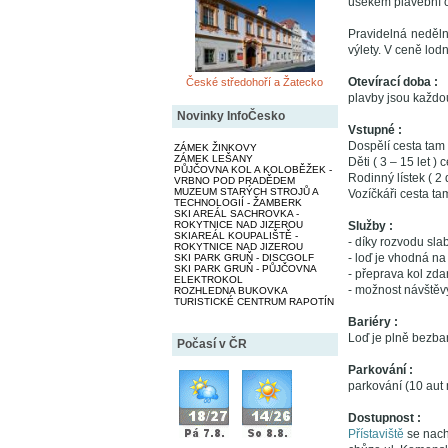
úsekem plavební c
Pravidelná neděln
výlety. V ceně lod
Otevírací doba :
České středohoří a Žatecko
plavby jsou každo
Novinky InfoČesko
Vstupné :
Dospělí cesta tam 
ZÁMEK ŽINKOVY
ZÁMEK LEŠANY
Děti ( 3 – 15 let )
PŮJČOVNA KOL A KOLOBĚŽEK -
Rodinný lístek ( 2 
VRBNO POD PRADĚDEM
MUZEUM STARÝCH STROJŮ A
Vozíčkáři cesta ta
TECHNOLOGIÍ - ŽAMBERK
SKI AREÁL SACHROVKA -
ROKYTNICE NAD JIZEROU
Služby :
SKIAREÁL KOUPALIŠTĚ -
- díky rozvodu sla
ROKYTNICE NAD JIZEROU
- loď je vhodná na
SKI PARK GRUŇ - DISCGOLF
SKI PARK GRUŇ - PŮJČOVNA
- přeprava kol zd
ELEKTROKOL
- možnost návštěv
ROZHLEDNA BUKOVKA
TURISTICKÉ CENTRUM RAPOTÍN
Bariéry :
Loď je plně bezba
Počasí v ČR
Parkování :
parkování (10 aut 
Dostupnost :
Přístaviště
se nach