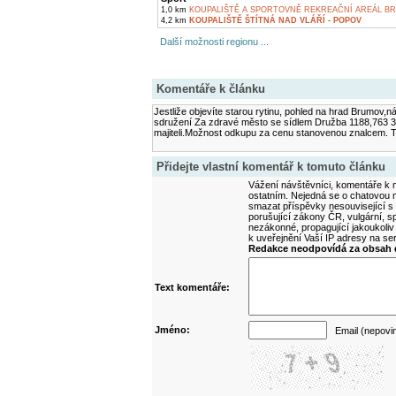
1,0 km
KOUPALIŠTĚ A SPORTOVNĚ REKREAČNÍ AREÁL B
4,2 km
KOUPALIŠTĚ ŠTÍTNÁ NAD VLÁŘÍ - POPOV
Další možnosti regionu ...
Komentáře k článku
Jestliže objevíte starou rytinu, pohled na hrad Brumov,
sdružení Za zdravé město se sídlem Družba 1188,763 3
majiteli.Možnost odkupu za cenu stanovenou znalcem. T
Přidejte vlastní komentář k tomuto článku
Vážení návštěvníci, komentáře k m
ostatním. Nejedná se o chatovou m
smazat příspěvky nesouvisející s
porušující zákony ČR, vulgární, sp
nezákonné, propagující jakoukoliv
k uveřejnění Vaší IP adresy na s
Redakce neodpovídá za obsah d
Text komentáře:
Jméno:
Email (nepovi