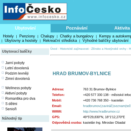
Ubytování
Poznávání
Aktivita
Hotely
Penziony
Chalupy
Chatky a bungalovy
Kempy a autokem
|
|
|
|
Ubytovny a hostely
Rekreační střediska
Výhodné balíčky ubytování
|
|
|
Úvod
-
Historické zajímavosti
-
Zlínsko a Hostýnské vrchy
-
H
Ubytovací balíčky
Jarní pobyty
Letní dovolená
HRAD BRUMOV-BYLNICE
Podzim levněji
Zimní dovolená
Wellness pobyty
Adresa:
763 31 Brumov-Bylnice
Aktivní pobyty
Telefon:
+420 577 330 138 - městské info
Romantika pro dva
Mobil:
+420 736 768 350 - kastelán
S dětmi
Email:
hradbrumov(zavináč)seznam(teč
Senioři
WWW:
http://www.hradbrumov.cz
GPS:
49°5'29,830"N, 18°1'12,270"E
Náhodný tip
Odpovědná osoba:
kastelán Ing. Miroslav Obadal