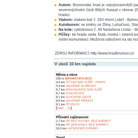
Autem:
Brumovský hrad je nejvýznamnější pa
severovýchodní části Bílých Karpat v okrese Zl
hradu).
Vlakem:
vlakem trať č. 283 Horní Lideč - Bylnic
Autobusem:
ve směru ze Zlína, Luhačovic, Slav
Na kole:
cyklotrasou č. 49 Nedašova Lhota – Br
Pěšky:
ke hradu vede žlutá, modrá i zelená tu
místní komunikaci. Možnost odbočení na sto hr
ZDROJ INFORMACÍ: http://www.hradbrumov.cz/
V okolí 10 km najdete
Města a obce
230 m
BRUMOV-BYLNICE
4,0 km
ŠTÍTNÁ NAD VLÁŘÍ - POPOV
5,4 km
VALAŠSKÉ KLOBOUKY
6,7 km
BOHUSLAVICE NAD VLÁŘÍ
6,7 km
VLACHOVICE
8,1 km
VLACHOVA LHOTA
9,0 km
VALAŠSKÉ PŘÍKAZY
9,1 km
ŠTUDLOV
[
]
Další... (2)
Přírodní zajímavosti
2,7 km
PR BÍLÉ POTOKY, BÍLÉ KARPATY
5,6 km
PR OKROUHLÁ, BÍLÉ KARPATY
10,0 km
LAČNOVSKÉ RYBNÍKY
Sport