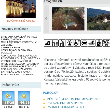
Fotografie (3)
Slovácko a Bílé Karpaty
Novinky InfoČesko
BIKEPARK OPÁLENÁ PSTRUŽÍ
ZÁMEK ŽINKOVY
MIKULÁŠTÍKOVO FOJTSTVÍ V
JASENNÉ
ZÁMEK LEŠANY
LESNÍ DIVADLO SKALKA -
PODLESÍ
ALPALOUKA - ŽELEZNÁ RUDA
PŮJČOVNA KOL A KOLOBĚŽEK -
Zřícenina původně pozdně románského strážníh
VRBNO POD PRADĚDEM
goticky přestavěného pány z Kun¬štátu a renesa
HASIČSKÉ MUZEUM - ŽAMBERK
MUZEUM STARÝCH STROJŮ A
po dobytí vzbouřenými Valachy v roce 1621. Hrad
TECHNOLOGIÍ - ŽAMBERK
postupně od 70. let 20. století, v současné době
SKI AREÁL SACHROVKA -
ROKYTNICE NAD JIZEROU
hradu najdete expozice historie hradu a města
Karpaty, Valašského království. Působivý je pohl
nachází v podhradí.
Počasí v ČR
POBOČKY
MĚSTSKÉ MUZEUM BRUMOV-BYLNICE
PIVOVAR BRUMOV-BYLNICE
RADNICE BRUMOV-BYLNICE