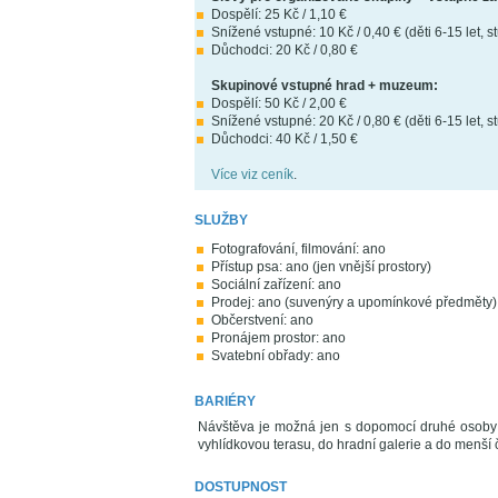
Dospělí: 25 Kč / 1,10 €
Snížené vstupné: 10 Kč / 0,40 € (děti 6-15 let, s
Důchodci: 20 Kč / 0,80 €
Skupinové vstupné hrad + muzeum:
Dospělí: 50 Kč / 2,00 €
Snížené vstupné: 20 Kč / 0,80 € (děti 6-15 let, s
Důchodci: 40 Kč / 1,50 €
Více viz ceník
.
SLUŽBY
Fotografování, filmování: ano
Přístup psa: ano (jen vnější prostory)
Sociální zařízení: ano
Prodej: ano (suvenýry a upomínkové předměty)
Občerstvení: ano
Pronájem prostor: ano
Svatební obřady: ano
BARIÉRY
Návštěva je možná jen s dopomocí druhé osoby a
vyhlídkovou terasu, do hradní galerie a do menší
DOSTUPNOST