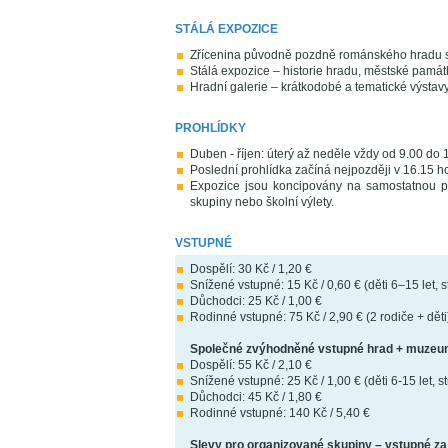
STÁLÁ EXPOZICE
Zřícenina původně pozdně románského hradu s 
Stálá expozice – historie hradu, městské památk
Hradní galerie – krátkodobé a tematické výstavy
PROHLÍDKY
Duben - říjen: úterý až neděle vždy od 9.00 do 
Poslední prohlídka začíná nejpozději v 16.15 h
Expozice jsou koncipovány na samostatnou pro
skupiny nebo školní výlety.
VSTUPNÉ
Dospělí: 30 Kč / 1,20 €
Snížené vstupné: 15 Kč / 0,60 € (děti 6–15 let, s
Důchodci: 25 Kč / 1,00 €
Rodinné vstupné: 75 Kč / 2,90 € (2 rodiče + děti
Společné zvýhodněné vstupné hrad + muzeu
Dospělí: 55 Kč / 2,10 €
Snížené vstupné: 25 Kč / 1,00 € (děti 6-15 let, s
Důchodci: 45 Kč / 1,80 €
Rodinné vstupné: 140 Kč / 5,40 €
Slevy pro organizované skupiny – vstupné za