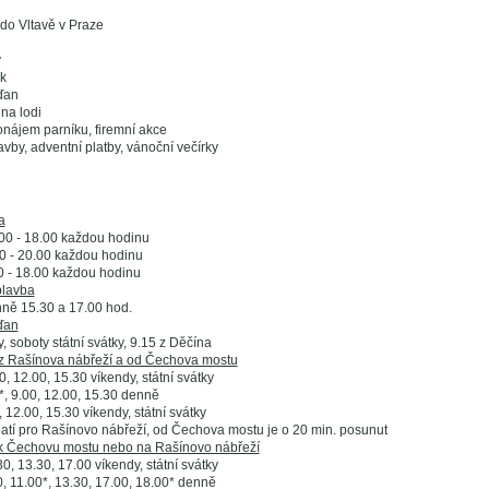
do Vltavě v Praze
y
k
ďan
na lodi
onájem parníku, firemní akce
avby, adventní platby, vánoční večírky
a
1.00 - 18.00 každou hodinu
.00 - 20.00 každou hodinu
.00 - 18.00 každou hodinu
lavba
enně 15.30 a 17.00 hod.
ďan
ky, soboty státní svátky, 9.15 z Děčína
z Rašínova nábřeží a od Čechova mostu
00, 12.00, 15.30 víkendy, státní svátky
0*, 9.00, 12.00, 15.30 denně
0, 12.00, 15.30 víkendy, státní svátky
atí pro Rašínovo nábřeží, od Čechova mostu je o 20 min. posunut
k Čechovu mostu nebo na Rašínovo nábřeží
30, 13.30, 17.00 víkendy, státní svátky
30, 11.00*, 13.30, 17.00, 18.00* denně