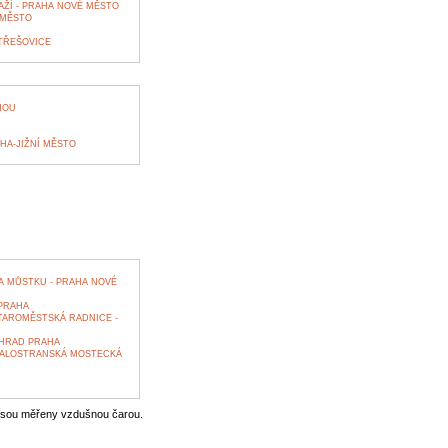
ŽÍ - PRAHA NOVÉ MĚSTO
 MĚSTO
STŘEŠOVICE
HOU
HA-JIŽNÍ MĚSTO
 MŮSTKU - PRAHA NOVÉ
PRAHA
TAROMĚSTSKÁ RADNICE -
EHRAD PRAHA
MALOSTRANSKÁ MOSTECKÁ
jsou měřeny vzdušnou čarou.