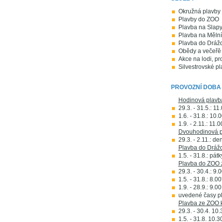
Okružná plavby 
Plavby do ZOO
Plavba na Slap
Plavba na Mělní
Plavba do Dráž
Obědy a večeřě 
Akce na lodi, pr
Silvestrovské pl
PROVOZNÍ DOBA
Hodinová plavb
29.3. - 31.5.: 1
1.6. - 31.8.: 10
1.9. - 2.11.: 11
Dvouhodinová p
29.3. - 2.11.: d
Plavba do Dráž
1.5. - 31.8.: pát
Plavba do ZOO 
29.3. - 30.4.: 9.
1.5. - 31.8.: 8.0
1.9. - 28.9.: 9.0
uvedené časy pl
Plavba ze ZOO 
29.3. - 30.4. 10.
1.5. - 31.8. 10.