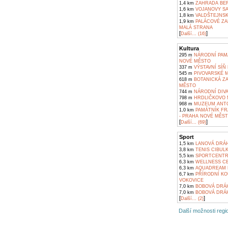
1,4 km
ZAHRADA BER
1,6 km
VOJANOVY SA
1,8 km
VALDŠTEJNSKÁ
1,9 km
PALÁCOVÉ ZA
MALÁ STRANA
[
]
Další... (16)
Kultura
295 m
NÁRODNÍ PAMÁ
NOVÉ MĚSTO
337 m
VÝSTAVNÍ SÍŇ
545 m
PIVOVARSKÉ M
618 m
BOTANICKÁ ZA
MĚSTO
744 m
NÁRODNÍ DIVAD
798 m
HRDLIČKOVO 
968 m
MUZEUM ANTO
1,0 km
PAMÁTNÍK FRA
- PRAHA NOVÉ MĚS
[
]
Další... (69)
Sport
1,5 km
LANOVÁ DRÁHA
3,8 km
TENIS CIBULK
5,5 km
SPORTCENTRU
6,3 km
WELLNESS CE
6,3 km
AQUADREAM 
6,7 km
PŘÍRODNÍ KO
VOKOVICE
7,0 km
BOBOVÁ DRÁH
7,0 km
BOBOVÁ DRÁHA
[
]
Další... (2)
Další možnosti regio