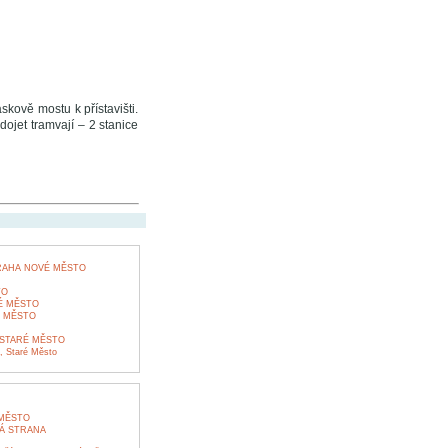
skově mostu k přístavišti.
dojet tramvají – 2 stanice
RAHA NOVÉ MĚSTO
TO
É MĚSTO
 MĚSTO
 STARÉ MĚSTO
 Staré Město
 MĚSTO
LÁ STRANA