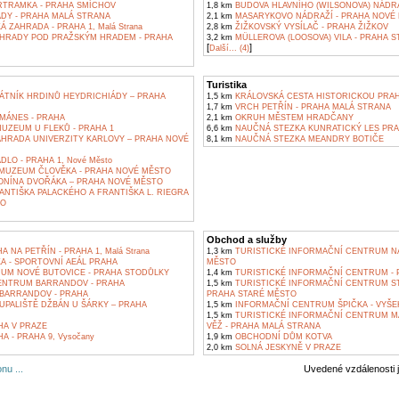
TRAMKA - PRAHA SMÍCHOV
1,8 km
BUDOVA HLAVNÍHO (WILSONOVA) NÁDRA
DY - PRAHA MALÁ STRANA
2,1 km
MASARYKOVO NÁDRAŽÍ - PRAHA NOVÉ
 ZAHRADA - PRAHA 1, Malá Strana
2,8 km
ŽIŽKOVSKÝ VYSÍLAČ - PRAHA ŽIŽKOV
HRADY POD PRAŽSKÝM HRADEM - PRAHA
3,2 km
MÜLLEROVA (LOOSOVA) VILA - PRAHA 
[
]
Další... (4)
Turistika
TNÍK HRDINŮ HEYDRICHIÁDY – PRAHA
1,5 km
KRÁLOVSKÁ CESTA HISTORICKOU PRA
1,7 km
VRCH PETŘÍN - PRAHA MALÁ STRANA
 MÁNES - PRAHA
2,1 km
OKRUH MĚSTEM HRADČANY
UZEUM U FLEKŮ - PRAHA 1
6,6 km
NAUČNÁ STEZKA KUNRATICKÝ LES PRA
HRADA UNIVERZITY KARLOVY – PRAHA NOVÉ
8,1 km
NAUČNÁ STEZKA MEANDRY BOTIČE
LO - PRAHA 1, Nové Město
MUZEUM ČLOVĚKA - PRAHA NOVÉ MĚSTO
NÍNA DVOŘÁKA – PRAHA NOVÉ MĚSTO
NTIŠKA PALACKÉHO A FRANTIŠKA L. RIEGRA
TO
Obchod a služby
 NA PETŘÍN - PRAHA 1, Malá Strana
1,3 km
TURISTICKÉ INFORMAČNÍ CENTRUM NA
A - SPORTOVNÍ AEÁL PRAHA
MĚSTO
M NOVÉ BUTOVICE - PRAHA STODŮLKY
1,4 km
TURISTICKÉ INFORMAČNÍ CENTRUM - 
NTRUM BARRANDOV - PRAHA
1,5 km
TURISTICKÉ INFORMAČNÍ CENTRUM S
BARRANDOV - PRAHA
PRAHA STARÉ MĚSTO
UPALIŠTĚ DŽBÁN U ŠÁRKY – PRAHA
1,5 km
INFORMAČNÍ CENTRUM ŠPIČKA - VYŠ
1,5 km
TURISTICKÉ INFORMAČNÍ CENTRUM 
A V PRAZE
VĚŽ - PRAHA MALÁ STRANA
 - PRAHA 9, Vysočany
1,9 km
OBCHODNÍ DŮM KOTVA
2,0 km
SOLNÁ JESKYNĚ V PRAZE
nu ...
Uvedené vzdálenosti 