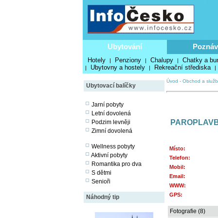
Ubytování
Poznáv
Hotely
Penziony
Chalupy
Chatky a bu
|
|
|
Ubytovny a hostely
Rekreační střediska
|
|
|
Úvod
-
Obchod a služb
Ubytovací balíčky
Jarní pobyty
Letní dovolená
PAROPLAVB
Podzim levněji
Zimní dovolená
Wellness pobyty
Místo:
Aktivní pobyty
Telefon:
Romantika pro dva
Mobil:
S dětmi
Email:
Senioři
WWW:
GPS:
Náhodný tip
Fotografie (8)