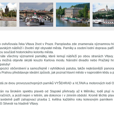
b ovlivňovala řeka Vltava život v Praze. Paroplavba zde znamenala významnou hi
tavských nábřeží i životní styl obyvatel města. Parníky a osobní lodní doprava patří
ou součástí historického koloritu města.
náte všechny významné památky, které lemují nábřeží po obou stranách Vltavy.
 možná objevte skryté kouzlo Karlova mostu. Národní divadlo nebo Pražský hra
 paluby!
spozici občerstvení a samozřejmě i vyhlídková paluba, takže nejkrásnější panor
a Prahou představuje ideální způsob, jak poznat hlavní město v naprostém klidu a p
ládá ze dvou provozuschopných parníků VYŠEHRAD a VLTAVA a motorových lodí
ván na širokém spektru plaveb od Slapské přehrady až k Mělníku; lodě plují n
račních, a jezdí nejen v letním, ale dokonce i v zimním období. Kromě těchto pla
ravidelně patří zahajovací plavba 1. května každého roku kolesovým parníkem
i Silvestr na hladině Vltavy.