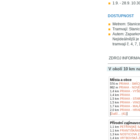
1.9. - 28.9. 10.3
DOSTUPNOST
Metrem: Stanice
Tramvají: Stani
Autem: Zaparkova
Nejideálnější je
tramvají č. 4, 7
ZDROJ INFORMACÍ
V okolí 10 km n
Města a obce
574 m
PRAHA - SMÍC
862 m
PRAHA - NOV
1,4 km
PRAHA - VYŠ
1,4 km
PRAHA
1,5 km
PRAHA - STA
1,5 km
PRAHA - VIN
1,7 km
PRAHA - MAL
2,0 km
PRAHA - HRA
[
]
Další... (41)
Přírodní zajímavos
1,1 km
PETŘÍNSKÉ S
1,1 km
FRANTIŠKÁNS
1,3 km
NOSTICOVA Z
1,4 km
VRTBOVSKÁ Z