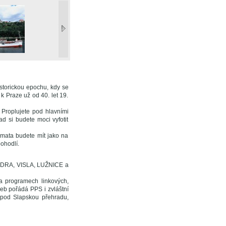
storickou epochu, kdy se
 k Praze už od 40. let 19.
 Proplujete pod hlavními
d si budete moci vyfotit
amata budete mít jako na
ohodlí.
 ODRA, VISLA, LUŽNICE a
a programech linkových,
veb pořádá PPS i zvláštní
 pod Slapskou přehradu,