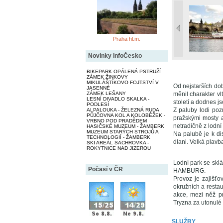
Praha hl.m.
Novinky InfoČesko
BIKEPARK OPÁLENÁ PSTRUŽÍ
ZÁMEK ŽINKOVY
MIKULÁŠTÍKOVO FOJTSTVÍ V
Od nejstarších do
JASENNÉ
ZÁMEK LEŠANY
měnil charakter vl
LESNÍ DIVADLO SKALKA -
století a dodnes js
PODLESÍ
Z paluby lodi poz
ALPALOUKA - ŽELEZNÁ RUDA
PŮJČOVNA KOL A KOLOBĚŽEK -
pražskými mosty a
VRBNO POD PRADĚDEM
netradičně z lodní
HASIČSKÉ MUZEUM - ŽAMBERK
MUZEUM STARÝCH STROJŮ A
Na palubě je k di
TECHNOLOGIÍ - ŽAMBERK
dlani. Velká plavb
SKI AREÁL SACHROVKA -
ROKYTNICE NAD JIZEROU
Lodní park se sk
Počasí v ČR
HAMBURG.
Provoz je zajišťo
okružních a restau
akce, mezi něž p
Tryzna za utonulé č
SLUŽBY