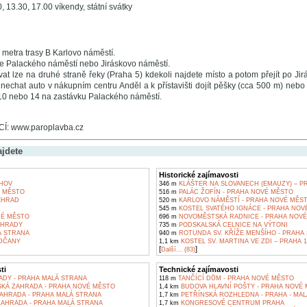
0, 13.30, 17.00 víkendy, státní svátky
 metra trasy B Karlovo náměstí.
ce Palackého náměstí nebo Jiráskovo náměstí.
t lze na druhé straně řeky (Praha 5) kdekoli najdete místo a potom přejít po Jirá
 nechat auto v nákupním centru Anděl a k přístavišti dojít pěšky (cca 500 m) nebo 
, 10 nebo 14 na zastávku Palackého náměstí.
: www.paroplavba.cz
ajdete
Historické zajímavosti
HOV
346 m
KLÁŠTER NA SLOVANECH (EMAUZY) – P
É MĚSTO
516 m
PALÁC ŽOFÍN - PRAHA NOVÉ MĚSTO
EHRAD
520 m
KARLOVO NÁMĚSTÍ - PRAHA NOVÉ MĚS
545 m
KOSTEL SVATÉHO IGNÁCE - PRAHA NOV
RÉ MĚSTO
696 m
NOVOMĚSTSKÁ RADNICE - PRAHA NOVÉ
OHRADY
735 m
PODSKALSKÁ CELNICE NA VÝTONI
Á STRANA
940 m
ROTUNDA SV. KŘÍŽE MENŠÍHO - PRAHA
DČANY
1,1 km
KOSTEL SV. MARTINA VE ZDI – PRAHA 1,
[
]
Další... (83)
ti
Technické zajímavosti
ADY - PRAHA MALÁ STRANA
118 m
TANČÍCÍ DŮM - PRAHA NOVÉ MĚSTO
KÁ ZAHRADA - PRAHA NOVÉ MĚSTO
1,4 km
BUDOVA HLAVNÍ POŠTY - PRAHA NOVÉ
AHRADA - PRAHA MALÁ STRANA
1,7 km
PETŘÍNSKÁ ROZHLEDNA - PRAHA - MA
AHRADA - PRAHA MALÁ STRANA
1,7 km
KONGRESOVÉ CENTRUM PRAHA