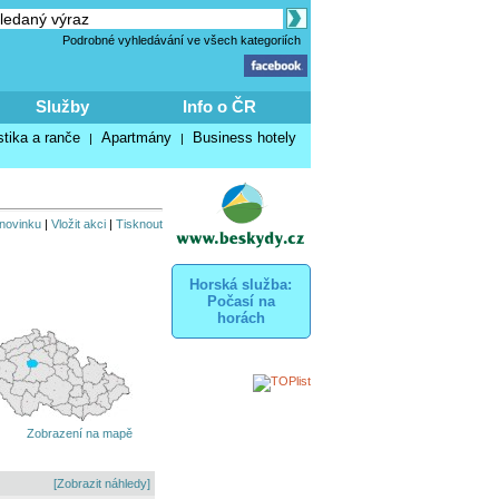
Podrobné vyhledávání ve všech kategoriích
Služby
Info o ČR
stika a ranče
Apartmány
Business hotely
|
|
 novinku
|
Vložit akci
|
Tisknout
Horská služba:
Počasí na
horách
Zobrazení na mapě
[Zobrazit náhledy]