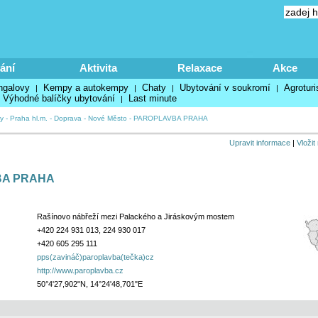
ání
Aktivita
Relaxace
Akce
ngalovy
Kempy a autokempy
Chaty
Ubytování v soukromí
Agroturi
|
|
|
|
Výhodné balíčky ubytování
Last minute
|
y
-
Praha hl.m.
-
Doprava
-
Nové Město
-
PAROPLAVBA PRAHA
Upravit informace
|
Vložit
A PRAHA
Rašínovo nábřeží mezi Palackého a Jiráskovým mostem
+420 224 931 013, 224 930 017
+420 605 295 111
pps(zavináč)paroplavba(tečka)cz
http://www.paroplavba.cz
50°4'27,902"N, 14°24'48,701"E