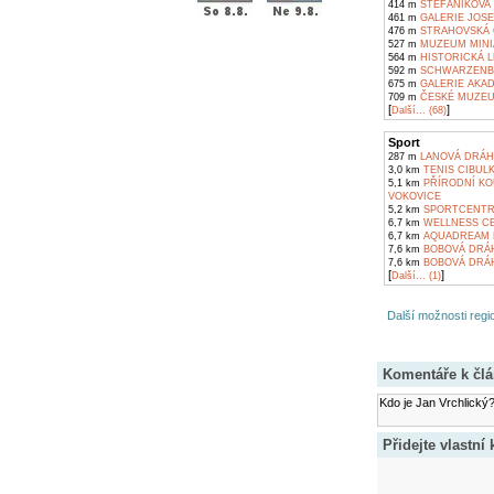
414 m
ŠTEFÁNIKOVA H
461 m
GALERIE JOSE
476 m
STRAHOVSKÁ 
527 m
MUZEUM MINI
564 m
HISTORICKÁ L
592 m
SCHWARZENBER
675 m
GALERIE AKAD
709 m
ČESKÉ MUZEU
[
]
Další... (68)
Sport
287 m
LANOVÁ DRÁHA 
3,0 km
TENIS CIBULK
5,1 km
PŘÍRODNÍ KO
VOKOVICE
5,2 km
SPORTCENTRU
6,7 km
WELLNESS CE
6,7 km
AQUADREAM 
7,6 km
BOBOVÁ DRÁH
7,6 km
BOBOVÁ DRÁHA
[
]
Další... (1)
Další možnosti regio
Komentáře k čl
Kdo je Jan Vrchlický
Přidejte vlastní