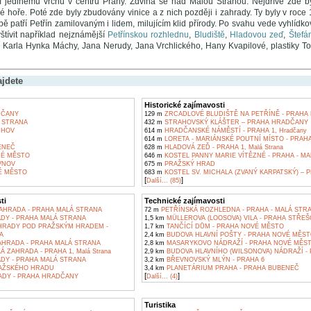
í jedinému vrchu v centru Prahy. Zdvihá se nad Malou Stranou. Nejdříve zde by
lé hoře. Poté zde byly zbudovány vinice a z nich později i zahrady. Ty byly v roce
ě patří Petřín zamilovaným i lidem, milujícím klid přírody. Po svahu vede vyhlídk
tívit například nejznámější
Petřínskou rozhlednu
,
Bludiště
,
Hladovou zeď
,
Štefá
 Karla Hynka Máchy, Jana Nerudy, Jana Vrchlického, Hany Kvapilové, plastiky T
ajdete
Historické zajímavosti
DČANY
129 m
ZRCADLOVÉ BLUDIŠTĚ NA PETŘÍNĚ - PRAHA
 STRANA
432 m
STRAHOVSKÝ KLÁŠTER – PRAHA HRADČANY
CHOV
614 m
HRADČANSKÉ NÁMĚSTÍ - PRAHA 1, Hradčany
614 m
LORETA - MARIÁNSKÉ POUTNÍ MÍSTO - PRA
ENEČ
628 m
HLADOVÁ ZEĎ - PRAHA 1, Malá Strana
RÉ MĚSTO
646 m
KOSTEL PANNY MARIE VÍTĚZNÉ - PRAHA - M
VNOV
675 m
PRAŽSKÝ HRAD
É MĚSTO
683 m
KOSTEL SV. MICHALA (ZVANÝ KARPATSKÝ) – PR
[
]
Další... (85)
ti
Technické zajímavosti
HRADA - PRAHA MALÁ STRANA
72 m
PETŘÍNSKÁ ROZHLEDNA - PRAHA - MALÁ STR
DY - PRAHA MALÁ STRANA
1,5 km
MÜLLEROVA (LOOSOVA) VILA - PRAHA STŘEŠ
HRADY POD PRAŽSKÝM HRADEM -
1,7 km
TANČÍCÍ DŮM - PRAHA NOVÉ MĚSTO
A
2,4 km
BUDOVA HLAVNÍ POŠTY - PRAHA NOVÉ MĚST
HRADA - PRAHA MALÁ STRANA
2,8 km
MASARYKOVO NÁDRAŽÍ - PRAHA NOVÉ MĚS
 ZAHRADA - PRAHA 1, Malá Strana
2,9 km
BUDOVA HLAVNÍHO (WILSONOVA) NÁDRAŽÍ -
DY - PRAHA MALÁ STRANA
3,2 km
BŘEVNOVSKÝ MLÝN - PRAHA 6
AŽSKÉHO HRADU
3,4 km
PLANETÁRIUM PRAHA - PRAHA BUBENEČ
[
]
DY - PRAHA HRADČANY
Další... (4)
Turistika