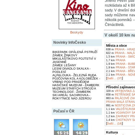
Jméno Petřín patř
rozkládala až k Bí
sady. V dnešní dob
sady můžeme navš
několik pomníků –
Čtrnáctiletá.
Beskydy
V okolí 10 km n
Novinky InfoČesko
Města a obce
638 m
PRAHA - HRA
BIKEPARK OPÁLENÁ PSTRUŽÍ
822 m
PRAHA - MALÁ
ZÁMEK ŽINKOVY
1,5 km
PRAHA - SMÍ
MIKULÁŠTÍKOVO FOJTSTVÍ V
1,7 km
PRAHA
JASENNÉ
1,9 km
PRAHA - BUB
ZÁMEK LEŠANY
1,9 km
PRAHA - STA
LESNÍ DIVADLO SKALKA -
2,1 km
PRAHA - BŘE
PODLESÍ
2,1 km
PRAHA - NOV
ALPALOUKA - ŽELEZNÁ RUDA
[
]
PŮJČOVNA KOL A KOLOBĚŽEK -
Další... (37)
VRBNO POD PRADĚDEM
HASIČSKÉ MUZEUM - ŽAMBERK
Přírodní zajímavos
MUZEUM STARÝCH STROJŮ A
329 m
VRTBOVSKÁ ZA
TECHNOLOGIÍ - ŽAMBERK
658 m
PETŘÍNSKÉ SA
SKI AREÁL SACHROVKA -
ROKYTNICE NAD JIZEROU
863 m
PALÁCOVÉ ZA
PRAHA MALÁ STRAN
891 m
NOSTICOVA ZA
1,1 km
VALDŠTEJNSKÁ
Počasí v ČR
1,1 km
VOJANOVY SA
1,2 km
ZAHRADY PR
1,4 km
CHOTKOVY SA
[
]
Další... (14)
Kultura