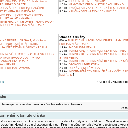
VĚZDÁRNA - PRAHA 1, Malá Strana
622 m
OKRUH MĚSTEM HRADČANY
FA SUDKA V PRAZE
1,9 km
KRÁLOVSKÁ CESTA HISTORICKOU PRAHOU
OBRAZÁRNA – PRAHA HRADČANY
8,3 km
NAUČNÁ STEZKA KUNRATICKÝ LES PRAHA-J
ATUR - PRAHA HRADČANY
9,8 km
NAUČNÁ STEZKA MEANDRY BOTIČE
ÉKÁRNA – PRAHA MALÁ STRANA
SKÝ PALÁC - PRAHA 1
EMIE MÚZICKÝCH UMĚNÍ - GAMU PRAHA
M HUDBY - PRAHA MALÁ STRANA
Obchod a služby
NA PETŘÍN - PRAHA 1, Malá Strana
920 m
TURISTICKÉ INFORMAČNÍ CENTRUM MALOST
A - SPORTOVNÍ AEÁL PRAHA
PRAHA MALÁ STRANA
UPALIŠTĚ DŽBÁN U ŠÁRKY – PRAHA
1,7 km
PAROPLAVBA PRAHA
1,8 km
TURISTICKÉ INFORMAČNÍ CENTRUM - PRAH
M NOVÉ BUTOVICE - PRAHA STODŮLKY
1,9 km
TURISTICKÉ INFORMAČNÍ CENTRUM STAROM
NTRUM BARRANDOV - PRAHA
STARÉ MĚSTO
BARRANDOV - PRAHA
2,0 km
TURISTICKÉ INFORMAČNÍ CENTRUM NA MŮS
A V PRAZE
2,4 km
OBCHODNÍ DŮM KOTVA
 - PRAHA 9, Vysočany
2,7 km
SOLNÁ JESKYNĚ V PRAZE
3,2 km
INFORMAČNÍ CENTRUM ŠPIČKA - VYŠEHRA
[
]
Další... (2)
nu ...
Uvedené vzdálenosti 
ánku
? Já vím jen o pomníku Jaroslava Vrchlického, toho básníka.
24.02
 komentář k tomuto článku
Vážení návštěvníci, komentáře k místu smí vkládat každý a bez přihlášení. Smyslem koment
ostatním. Nejedná se o chatovou místnost. Prosíme všechny přispívající o slušnost a věcn