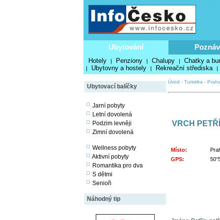
Ubytování
Poznáv
Hotely
Penziony
Chalupy
Chatky a bu
|
|
|
Ubytovny a hostely
Rekreační střediska
|
|
|
Úvod
-
Turistika
-
Praha
Ubytovací balíčky
Jarní pobyty
Letní dovolená
VRCH PETŘ
Podzim levněji
Zimní dovolená
Wellness pobyty
Místo:
Prah
Aktivní pobyty
GPS:
50°5
Romantika pro dva
S dětmi
Senioři
Náhodný tip