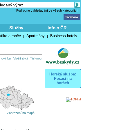
Podrobné vyhledávání ve všech kategoriích
Služby
Info o ČR
stika a ranče
Apartmány
Business hotely
|
|
 novinku
|
Vložit akci
|
Tisknout
Horská služba:
Počasí na
horách
Zobrazení na mapě