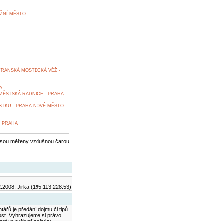
IŽNÍ MĚSTO
RANSKÁ MOSTECKÁ VĚŽ -
A
ĚSTSKÁ RADNICE - PRAHA
TKU - PRAHA NOVÉ MĚSTO
D PRAHA
jsou měřeny vzdušnou čarou.
.2008, Jirka (195.113.228.53)
ářů je předání dojmu či tipů
ost. Vyhrazujeme si právo