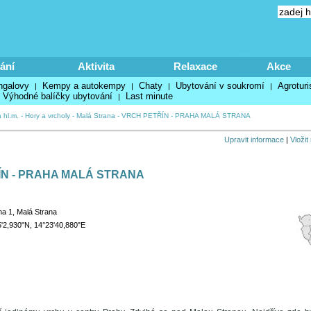
ání
Aktivita
Relaxace
Akce
ngalovy
Kempy a autokempy
Chaty
Ubytování v soukromí
Agroturi
|
|
|
|
Výhodné balíčky ubytování
Last minute
|
 hl.m.
-
Hory a vrcholy
-
Malá Strana
-
VRCH PETŘÍN - PRAHA MALÁ STRANA
Upravit informace
|
Vložit
ÍN - PRAHA MALÁ STRANA
a 1, Malá Strana
'2,930"N, 14°23'40,880"E