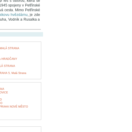
l les s oborou, která se
 1945 spojeny v Petřínské
ová cesta. Mimo Petřínské
nikovu hvězdárnu
, je zde
ouha, Vodník a Rusalka a
 MALÁ STRANA
HA HRADČANY
ALÁ STRANA
AHA 5, Malá Strana
ANA
OVICE
O
TO
 PRAHA NOVÉ MĚSTO