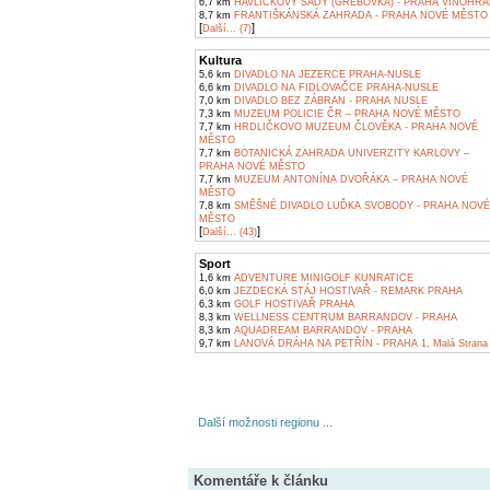
6,7 km
HAVLÍČKOVY SADY (GRÉBOVKA) - PRAHA VINOHR
8,7 km
FRANTIŠKÁNSKÁ ZAHRADA - PRAHA NOVÉ MĚSTO
[
]
Další... (7)
Kultura
5,6 km
DIVADLO NA JEZERCE PRAHA-NUSLE
6,6 km
DIVADLO NA FIDLOVAČCE PRAHA-NUSLE
7,0 km
DIVADLO BEZ ZÁBRAN - PRAHA NUSLE
7,3 km
MUZEUM POLICIE ČR – PRAHA NOVÉ MĚSTO
7,7 km
HRDLIČKOVO MUZEUM ČLOVĚKA - PRAHA NOVÉ
MĚSTO
7,7 km
BOTANICKÁ ZAHRADA UNIVERZITY KARLOVY –
PRAHA NOVÉ MĚSTO
7,7 km
MUZEUM ANTONÍNA DVOŘÁKA – PRAHA NOVÉ
MĚSTO
7,8 km
SMĚŠNÉ DIVADLO LUĎKA SVOBODY - PRAHA NOVÉ
MĚSTO
[
]
Další... (43)
Sport
1,6 km
ADVENTURE MINIGOLF KUNRATICE
6,0 km
JEZDECKÁ STÁJ HOSTIVAŘ - REMARK PRAHA
6,3 km
GOLF HOSTIVAŘ PRAHA
8,3 km
WELLNESS CENTRUM BARRANDOV - PRAHA
8,3 km
AQUADREAM BARRANDOV - PRAHA
9,7 km
LANOVÁ DRÁHA NA PETŘÍN - PRAHA 1, Malá Strana
Další možnosti regionu ...
Komentáře k článku