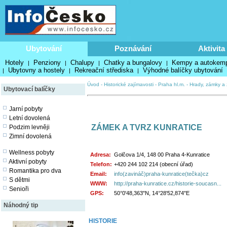
Ubytování
Poznávání
Aktivita
Hotely
Penziony
Chalupy
Chatky a bungalovy
Kempy a autokem
|
|
|
|
Ubytovny a hostely
Rekreační střediska
Výhodné balíčky ubytování
|
|
|
Úvod
-
Historické zajímavosti
-
Praha hl.m.
-
Hrady, zámky a 
Ubytovací balíčky
Jarní pobyty
Letní dovolená
ZÁMEK A TVRZ KUNRATICE
Podzim levněji
Zimní dovolená
Wellness pobyty
Adresa:
Golčova 1/4, 148 00 Praha 4-Kunratice
Aktivní pobyty
Telefon:
+420 244 102 214 (obecní úřad)
Romantika pro dva
Email:
info(zavináč)praha-kunratice(tečka)cz
S dětmi
WWW:
http://praha-kunratice.cz/historie-soucasn...
Senioři
GPS:
50°0'48,363"N, 14°28'52,874"E
Náhodný tip
HISTORIE