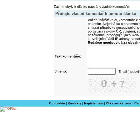
Zatím nebyly k článku napsány žádné komentáře.
Přidejte vlastní komentář k tomuto článku
Vážení návštěvníci, komentáře k m
ostatním. Nejedná se o chatovou m
smazat příspěvky nesouvisející s
porušující zákony ČR, vulgární, sp
nezákonné, propagující jakoukoliv
k uveřejnění Vaší IP adresy na s
Redakce neodpovídá za obsah d
Text komentáře:
Jméno:
Email (nepovi
O projektu
|
Kontakty
|
Napište nám
|
Zákaznická zóna
|
Cen