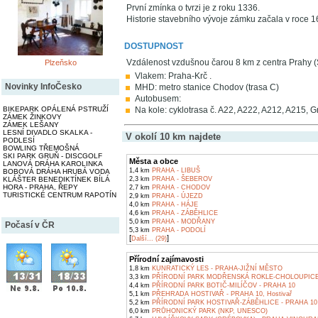
První zmínka o tvrzi je z roku 1336.
Historie stavebního vývoje zámku začala v roce 1
DOSTUPNOST
Vzdálenost vzdušnou čarou 8 km z centra Prahy (
Plzeňsko
Vlakem: Praha-Krč .
Novinky InfoČesko
MHD: metro stanice Chodov (trasa C)
Autobusem:
BIKEPARK OPÁLENÁ PSTRUŽÍ
Na kole: cyklotrasa č. A22, A222, A212, A215,
ZÁMEK ŽINKOVY
ZÁMEK LEŠANY
LESNÍ DIVADLO SKALKA -
V okolí 10 km najdete
PODLESÍ
BOWLING TŘEMOŠNÁ
SKI PARK GRUŇ - DISCGOLF
Města a obce
LANOVÁ DRÁHA KAROLINKA
1,4 km
PRAHA - LIBUŠ
BOBOVÁ DRÁHA HRUBÁ VODA
KLÁŠTER BENEDIKTÍNEK BÍLÁ
2,3 km
PRAHA - ŠEBEROV
HORA - PRAHA, ŘEPY
2,7 km
PRAHA - CHODOV
TURISTICKÉ CENTRUM RAPOTÍN
2,9 km
PRAHA - ÚJEZD
4,0 km
PRAHA - HÁJE
4,6 km
PRAHA - ZÁBĚHLICE
5,0 km
PRAHA - MODŘANY
Počasí v ČR
5,3 km
PRAHA - PODOLÍ
[
]
Další... (29)
Přírodní zajímavosti
1,8 km
KUNRATICKÝ LES - PRAHA-JIŽNÍ MĚSTO
3,3 km
PŘÍRODNÍ PARK MODŘENSKÁ ROKLE-CHOLOUPIC
4,4 km
PŘÍRODNÍ PARK BOTIČ-MILÍČOV - PRAHA 10
5,1 km
PŘEHRADA HOSTIVAŘ - PRAHA 10, Hostivař
5,2 km
PŘÍRODNÍ PARK HOSTIVAŘ-ZÁBĚHLICE - PRAHA 10
6,0 km
PRŮHONICKÝ PARK (NKP, UNESCO)