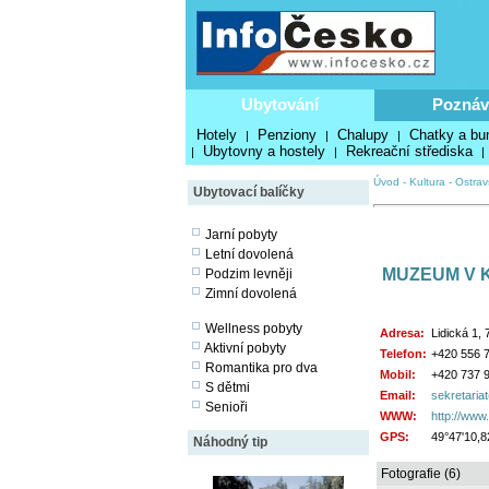
Ubytování
Poznáv
Hotely
Penziony
Chalupy
Chatky a bu
|
|
|
Ubytovny a hostely
Rekreační střediska
|
|
|
Úvod
-
Kultura
-
Ostrav
Ubytovací balíčky
Jarní pobyty
Letní dovolená
MUZEUM V 
Podzim levněji
Zimní dovolená
Wellness pobyty
Adresa:
Lidická 1,
Aktivní pobyty
Telefon:
+420 556 
Romantika pro dva
Mobil:
+420 737 
S dětmi
Email:
sekretaria
Senioři
WWW:
http://www
GPS:
49°47'10,8
Náhodný tip
Fotografie (6)