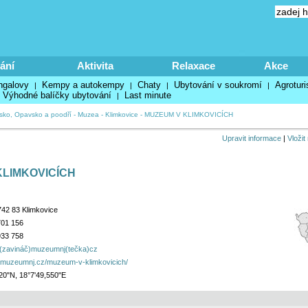
ání
Aktivita
Relaxace
Akce
ngalovy
Kempy a autokempy
Chaty
Ubytování v soukromí
Agroturi
|
|
|
|
Výhodné balíčky ubytování
Last minute
|
sko, Opavsko a poodří
-
Muzea
-
Klimkovice
-
MUZEUM V KLIMKOVICÍCH
Upravit informace
|
Vložit
KLIMKOVICÍCH
 742 83 Klimkovice
701 156
933 758
t(zavináč)muzeumnj(tečka)cz
.muzeumnj.cz/muzeum-v-klimkovicich/
20"N, 18°7'49,550"E