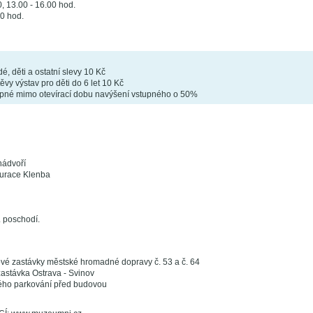
0, 13.00 - 16.00 hod.
0 hod.
é, děti a ostatní slevy 10 Kč
y výstav pro děti do 6 let 10 Kč
pné mimo otevírací dobu navýšení vstupného o 50%
nádvoří
aurace Klenba
. poschodí.
ové zastávky městské hromadné dopravy č. 53 a č. 64
zastávka Ostrava - Svinov
ého parkování před budovou