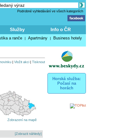
Podrobné vyhledávání ve všech kategoriích
Služby
Info o ČR
stika a ranče
Apartmány
Business hotely
|
|
 novinku
|
Vložit akci
|
Tisknout
Horská služba:
Počasí na
horách
Zobrazení na mapě
[Zobrazit náhledy]