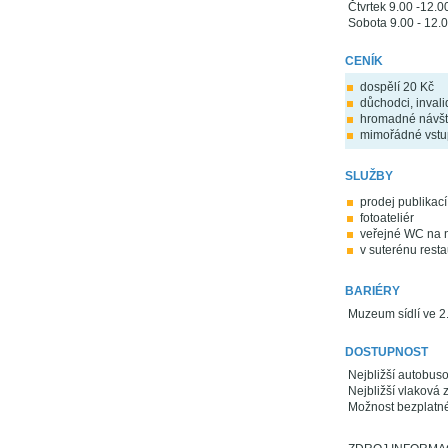
Čtvrtek 9.00 -12.0
Sobota 9.00 - 12.0
CENÍK
dospělí 20 Kč
důchodci, invalid
hromadné návštěv
mimořádné vstu
SLUŽBY
prodej publikací
fotoateliér
veřejné WC na 
v suterénu rest
BARIÉRY
Muzeum sídlí ve 2
DOSTUPNOST
Nejbližší autobus
Nejbližší vlaková 
Možnost bezplatn