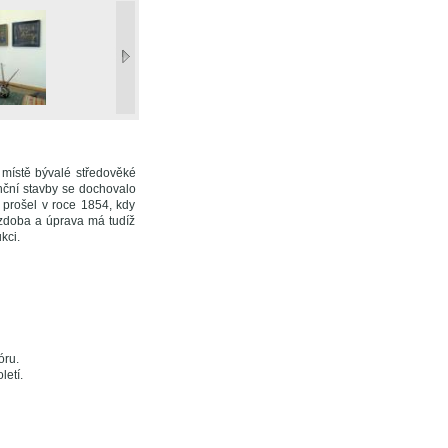
 místě bývalé středověké
nční stavby se dochovalo
 prošel v roce 1854, kdy
výzdoba a úprava má tudíž
kci.
óru.
letí.