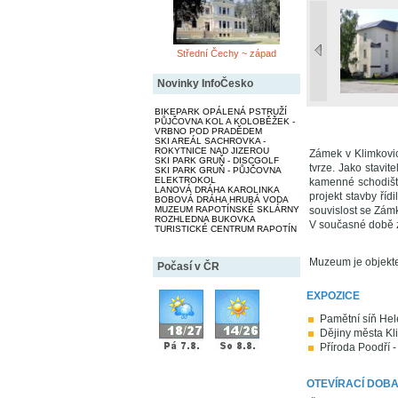
Střední Čechy ~ západ
Novinky InfoČesko
BIKEPARK OPÁLENÁ PSTRUŽÍ
PŮJČOVNA KOL A KOLOBĚŽEK -
VRBNO POD PRADĚDEM
SKI AREÁL SACHROVKA -
ROKYTNICE NAD JIZEROU
Zámek v Klimkovic
SKI PARK GRUŇ - DISCGOLF
tvrze. Jako stavi
SKI PARK GRUŇ - PŮJČOVNA
ELEKTROKOL
kamenné schodiště
LANOVÁ DRÁHA KAROLINKA
projekt stavby říd
BOBOVÁ DRÁHA HRUBÁ VODA
MUZEUM RAPOTÍNSKÉ SKLÁRNY
souvislost se Zámk
ROZHLEDNA BUKOVKA
V současné době z
TURISTICKÉ CENTRUM RAPOTÍN
Muzeum je objek
Počasí v ČR
EXPOZICE
Pamětní síň Hele
Dějiny města Kli
Příroda Poodří 
OTEVÍRACÍ DOB