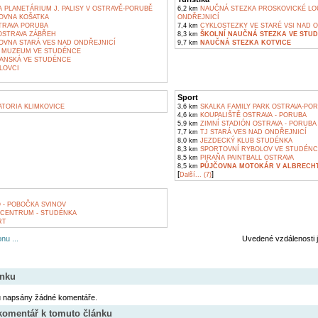
 PLANETÁRIUM J. PALISY V OSTRAVĚ-PORUBĚ
6,2 km
NAUČNÁ STEZKA PROSKOVICKÉ LOU
OVNA KOŠATKA
ONDŘEJNICÍ
TRAVA PORUBA
7,4 km
CYKLOSTEZKY VE STARÉ VSI NAD 
OSTRAVA ZÁBŘEH
8,3 km
ŠKOLNÍ NAUČNÁ STEZKA VE STU
OVNA STARÁ VES NAD ONDŘEJNICÍ
9,7 km
NAUČNÁ STEZKA KOTVICE
 MUZEUM VE STUDÉNCE
PANSKÁ VE STUDÉNCE
LOVCI
Sport
TORIA KLIMKOVICE
3,6 km
SKALKA FAMILY PARK OSTRAVA-PO
4,6 km
KOUPALIŠTĚ OSTRAVA - PORUBA
5,9 km
ZIMNÍ STADIÓN OSTRAVA - PORUBA
7,7 km
TJ STARÁ VES NAD ONDŘEJNICÍ
8,0 km
JEZDECKÝ KLUB STUDÉNKA
8,3 km
SPORTOVNÍ RYBOLOV VE STUDÉNC
8,5 km
PIRAŇA PAINTBALL OSTRAVA
8,5 km
PŮJČOVNA MOTOKÁR V ALBRECH
[
]
Další... (7)
 - POBOČKA SVINOV
CENTRUM - STUDÉNKA
RT
nu ...
Uvedené vzdálenosti 
ánku
u napsány žádné komentáře.
 komentář k tomuto článku