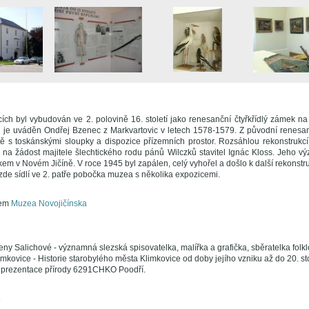
ích byl vybudován ve 2. polovině 16. století jako renesanční čtyřkřídlý zámek na
tel je uváděn Ondřej Bzenec z Markvartovic v letech 1578-1579. Z původní renesa
 s toskánskými sloupky a dispozice přízemních prostor. Rozsáhlou rekonstrukcí
il na žádost majitele šlechtického rodu pánů Wilczků stavitel Ignác Kloss. Jeho 
em v Novém Jičíně. V roce 1945 byl zapálen, celý vyhořel a došlo k další rekonstru
de sídlí ve 2. patře pobočka muzea s několika expozicemi.
tem
Muzea Novojičínska
ny Salichové - významná slezská spisovatelka, malířka a grafička, sběratelka folkl
mkovice - Historie starobylého města Klimkovice od doby jejího vzniku až do 20. sto
- prezentace přírody 6291CHKO Poodří.
A