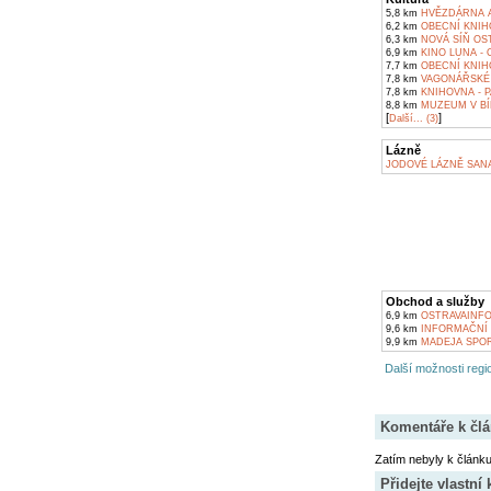
5,8 km
HVĚZDÁRNA A
6,2 km
OBECNÍ KNIH
6,3 km
NOVÁ SÍŇ OS
6,9 km
KINO LUNA - 
7,7 km
OBECNÍ KNIH
7,8 km
VAGONÁŘSKÉ
7,8 km
KNIHOVNA - 
8,8 km
MUZEUM V BÍ
[
]
Další... (3)
Lázně
JODOVÉ LÁZNĚ SANA
Obchod a služby
6,9 km
OSTRAVAINFO
9,6 km
INFORMAČNÍ 
9,9 km
MADEJA SPO
Další možnosti regio
Komentáře k čl
Zatím nebyly k článk
Přidejte vlastní