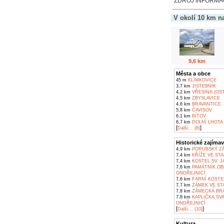
ZDROJ INFORMAC
V okolí 10 km n
9,6 km
Města a obce
45 m
KLIMKOVICE
3,7 km
JISTEBNÍK
4,2 km
VŘESINA (OS
4,5 km
ZBYSLAVICE
4,6 km
BRAVANTICE
5,8 km
ČAVISOV
6,1 km
BÍTOV
6,7 km
DOLNÍ LHOTA
[
]
Další... (8)
Historické zajímav
4,9 km
PORUBSKÝ ZÁ
7,4 km
KŘÍŽE VE STA
7,4 km
KOSTEL SV. J
7,6 km
PAMÁTNÍK OBĚ
ONDŘEJNICÍ
7,6 km
FARNÍ KOSTE
7,7 km
ZÁMEK VE ST
7,8 km
ZÁMECKÁ BRÁ
7,8 km
KAPLIČKA SVA
ONDŘEJNICÍ
[
]
Další... (10)
Kultura