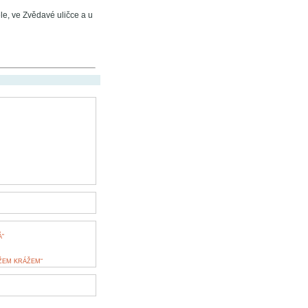
le, ve Zvědavé uličce a u
“
ŽEM KRÁŽEM“