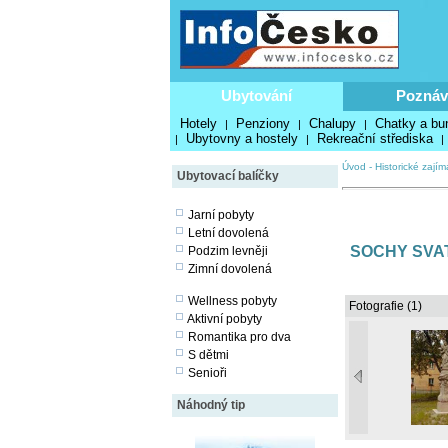
Ubytování
Poznáv
Hotely
Penziony
Chalupy
Chatky a bu
|
|
|
Ubytovny a hostely
Rekreační střediska
|
|
|
Úvod
-
Historické zajím
Ubytovací balíčky
Jarní pobyty
Letní dovolená
SOCHY SVA
Podzim levněji
Zimní dovolená
Wellness pobyty
Fotografie (1)
Aktivní pobyty
Romantika pro dva
S dětmi
Senioři
Náhodný tip