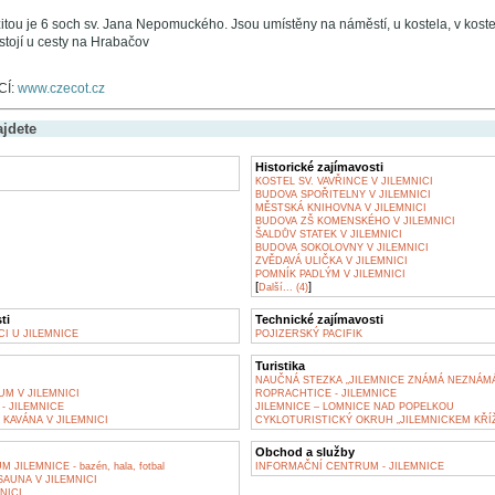
itou je 6 soch sv. Jana Nepomuckého. Jsou umístěny na náměstí, u kostela, v koste
stojí u cesty na Hrabačov
CÍ:
www.czecot.cz
ajdete
Historické zajímavosti
KOSTEL SV. VAVŘINCE V JILEMNICI
BUDOVA SPOŘITELNY V JILEMNICI
MĚSTSKÁ KNIHOVNA V JILEMNICI
BUDOVA ZŠ KOMENSKÉHO V JILEMNICI
ŠALDŮV STATEK V JILEMNICI
BUDOVA SOKOLOVNY V JILEMNICI
ZVĚDAVÁ ULIČKA V JILEMNICI
POMNÍK PADLÝM V JILEMNICI
[
]
Další... (4)
ti
Technické zajímavosti
CI U JILEMNICE
POJIZERSKÝ PACIFIK
Turistika
NAUČNÁ STEZKA „JILEMNICE ZNÁMÁ NEZNÁMÁ
M V JILEMNICI
ROPRACHTICE - JILEMNICE
- JILEMNICE
JILEMNICE – LOMNICE NAD POPELKOU
 KAVÁNA V JILEMNICI
CYKLOTURISTICKÝ OKRUH „JILEMNICKEM KŘÍ
Obchod a služby
ILEMNICE - bazén, hala, fotbal
INFORMAČNÍ CENTRUM - JILEMNICE
SAUNA V JILEMNICI
NICI