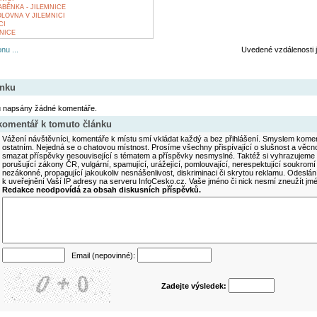
BĚNKA - JILEMNICE
LOVNA V JILEMNICI
CI
NICE
nu ...
Uvedené vzdálenosti 
ánku
u napsány žádné komentáře.
 komentář k tomuto článku
Vážení návštěvníci, komentáře k místu smí vkládat každý a bez přihlášení. Smyslem koment
ostatním. Nejedná se o chatovou místnost. Prosíme všechny přispívající o slušnost a věcn
smazat příspěvky nesouvisející s tématem a příspěvky nesmyslné. Taktéž si vyhrazujeme 
porušující zákony ČR, vulgární, spamující, urážející, pomlouvající, nerespektující soukromí
nezákonné, propagující jakoukoliv nesnášenlivost, diskriminaci či skrytou reklamu. Odesl
k uveřejnění Vaší IP adresy na serveru InfoCesko.cz. Vaše jméno či nick nesmí zneužít j
Redakce neodpovídá za obsah diskusních příspěvků.
Email (nepovinné):
Zadejte výsledek: