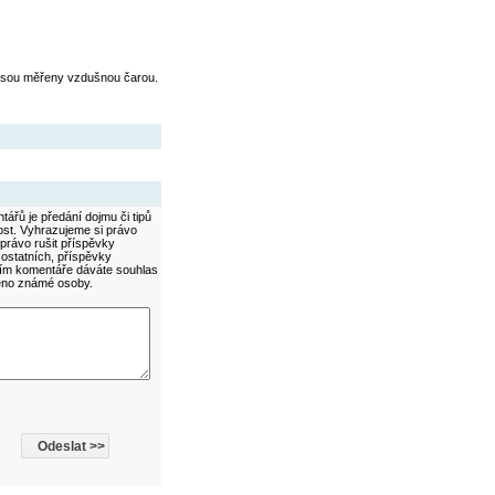
jsou měřeny vzdušnou čarou.
ářů je předání dojmu či tipů
ost. Vyhrazujeme si právo
právo rušit příspěvky
 ostatních, příspěvky
áním komentáře dáváte souhlas
méno známé osoby.