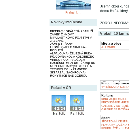
Jilemnickou kurioz
domu čp.34, který 
Praha hl.m.
Novinky InfoČesko
ZDROJ INFORMA
BIKEPARK OPÁLENÁ PSTRUŽÍ
V okolí 10 km n
ZÁMEK ŽINKOVY
MIKULÁŠTÍKOVO FOJTSTVÍ V
JASENNÉ
Města a obce
ZÁMEK LEŠANY
LESNÍ DIVADLO SKALKA -
JILEMNICE
PODLESÍ
ALPALOUKA - ŽELEZNÁ RUDA
PŮJČOVNA KOL A KOLOBĚŽEK -
VRBNO POD PRADĚDEM
HASIČSKÉ MUZEUM - ŽAMBERK
MUZEUM STARÝCH STROJŮ A
TECHNOLOGIÍ - ŽAMBERK
SKI AREÁL SACHROVKA -
ROKYTNICE NAD JIZEROU
Přírodní zajímavos
VYHLÍDKA NA KOZIN
Počasí v ČR
Kultura
KINO 70 JILEMNICE
KRKONOŠSKÉ MUZEU
GALERIE V KOTELNĚ 
GALERIE FRANTIŠKA
Sport
SPORTOVNÍ CENTRUM J
PLAVECKÝ BAZÉN A 
KOUPALIŠTĚ V JILEM