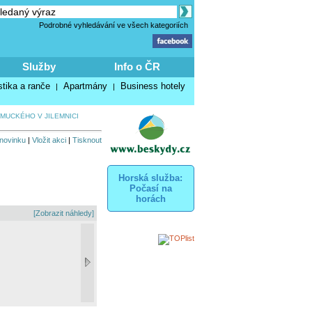
Podrobné vyhledávání ve všech kategoriích
Služby
Info o ČR
stika a ranče
Apartmány
Business hotely
|
|
MUCKÉHO V JILEMNICI
 novinku
|
Vložit akci
|
Tisknout
Horská služba:
Počasí na
horách
[Zobrazit náhledy]