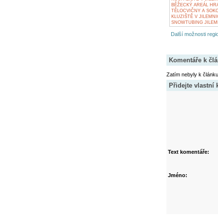
BĚŽECKÝ AREÁL HRA
TĚLOCVIČNY A SOKO
KLUZIŠTĚ V JILEMNI
SNOWTUBING JILEM
Další možnosti regio
Komentáře k čl
Zatím nebyly k článk
Přidejte vlastní
Text komentáře:
Jméno: