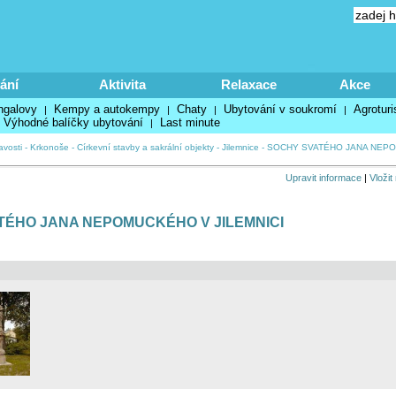
ání
Aktivita
Relaxace
Akce
ngalovy
Kempy a autokempy
Chaty
Ubytování v soukromí
Agroturi
|
|
|
|
Výhodné balíčky ubytování
Last minute
|
avosti
-
Krkonoše
-
Církevní stavby a sakrální objekty
-
Jilemnice
-
SOCHY SVATÉHO JANA NEPO
Upravit informace
|
Vložit
TÉHO JANA NEPOMUCKÉHO V JILEMNICI