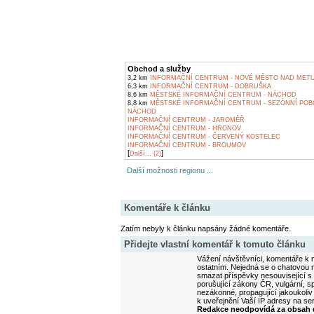
Obchod a služby
3,2 km
INFORMAČNÍ CENTRUM - NOVÉ MĚSTO NAD METU
6,3 km
INFORMAČNÍ CENTRUM - DOBRUŠKA
8,6 km
MĚSTSKÉ INFORMAČNÍ CENTRUM - NÁCHOD
8,8 km
MĚSTSKÉ INFORMAČNÍ CENTRUM - SEZÓNNÍ POB
NÁCHOD
INFORMAČNÍ CENTRUM - JAROMĚŘ
INFORMAČNÍ CENTRUM - HRONOV
INFORMAČNÍ CENTRUM - ČERVENÝ KOSTELEC
INFORMAČNÍ CENTRUM - BROUMOV
[
]
Další... (2)
Další možnosti regionu ...
Komentáře k článku
Zatím nebyly k článku napsány žádné komentáře.
Přidejte vlastní komentář k tomuto článku
Vážení návštěvníci, komentáře k m
ostatním. Nejedná se o chatovou m
smazat příspěvky nesouvisející s
porušující zákony ČR, vulgární, sp
nezákonné, propagující jakoukoliv
k uveřejnění Vaší IP adresy na s
Redakce neodpovídá za obsah d