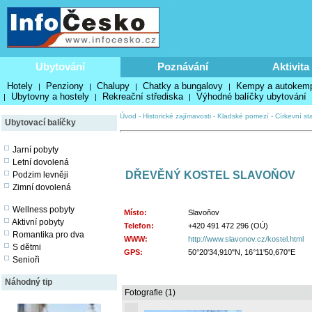
Ubytování
Poznávání
Aktivita
Hotely
Penziony
Chalupy
Chatky a bungalovy
Kempy a autokem
|
|
|
|
Ubytovny a hostely
Rekreační střediska
Výhodné balíčky ubytování
|
|
|
Úvod
-
Historické zajímavosti
-
Kladské pomezí
-
Církevní st
Ubytovací balíčky
Jarní pobyty
Letní dovolená
DŘEVĚNÝ KOSTEL SLAVOŇOV
Podzim levněji
Zimní dovolená
Wellness pobyty
Místo:
Slavoňov
Aktivní pobyty
Telefon:
+420 491 472 296 (OÚ)
Romantika pro dva
WWW:
http://www.slavonov.cz/kostel.html
S dětmi
GPS:
50°20'34,910"N, 16°11'50,670"E
Senioři
Náhodný tip
Fotografie (1)