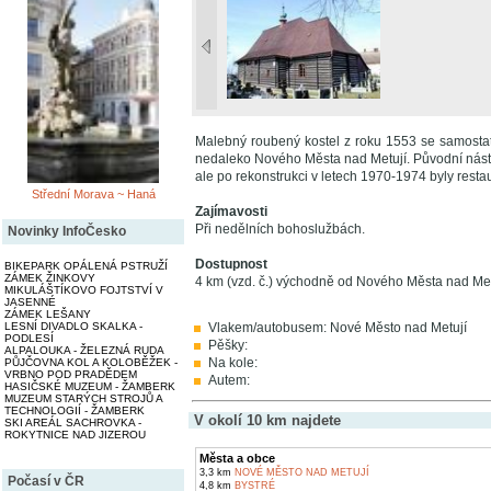
Malebný roubený kostel z roku 1553 se samostat
nedaleko Nového Města nad Metují. Původní nástě
ale po rekonstrukci v letech 1970-1974 byly resta
Střední Morava ~ Haná
Zajímavosti
Při nedělních bohoslužbách.
Novinky InfoČesko
Dostupnost
BIKEPARK OPÁLENÁ PSTRUŽÍ
ZÁMEK ŽINKOVY
4 km (vzd. č.) východně od Nového Města nad Met
MIKULÁŠTÍKOVO FOJTSTVÍ V
JASENNÉ
ZÁMEK LEŠANY
Vlakem/autobusem: Nové Město nad Metují
LESNÍ DIVADLO SKALKA -
PODLESÍ
Pěšky:
ALPALOUKA - ŽELEZNÁ RUDA
Na kole:
PŮJČOVNA KOL A KOLOBĚŽEK -
VRBNO POD PRADĚDEM
Autem:
HASIČSKÉ MUZEUM - ŽAMBERK
MUZEUM STARÝCH STROJŮ A
TECHNOLOGIÍ - ŽAMBERK
V okolí 10 km najdete
SKI AREÁL SACHROVKA -
ROKYTNICE NAD JIZEROU
Města a obce
3,3 km
NOVÉ MĚSTO NAD METUJÍ
Počasí v ČR
4,8 km
BYSTRÉ