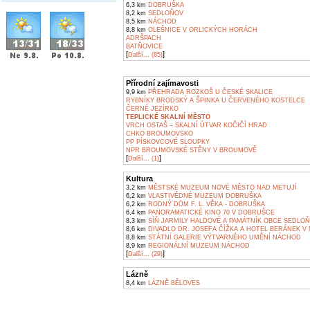
6,3 km
DOBRUŠKA
8,2 km
SEDLOŇOV
8,5 km
NÁCHOD
8,8 km
OLEŠNICE V ORLICKÝCH HORÁCH
ADRŠPACH
BATŇOVICE
[
]
Další... (85)
Přírodní zajímavosti
9,9 km
PŘEHRADA ROZKOŠ U ČESKÉ SKALICE
RYBNÍKY BRODSKÝ A ŠPINKA U ČERVENÉHO KOSTELCE
ČERNÉ JEZÍRKO
TEPLICKÉ SKALNÍ MĚSTO
VRCH OSTAŠ – SKALNÍ ÚTVAR KOČIČÍ HRAD
CHKO BROUMOVSKO
PP PÍSKOVCOVÉ SLOUPKY
NPR BROUMOVSKÉ STĚNY V BROUMOVĚ
[
]
Další... (1)
Kultura
3,2 km
MĚSTSKÉ MUZEUM NOVÉ MĚSTO NAD METUJÍ
6,2 km
VLASTIVĚDNÉ MUZEUM DOBRUŠKA
6,2 km
RODNÝ DŮM F. L. VĚKA - DOBRUŠKA
6,4 km
PANORAMATICKÉ KINO 70 V DOBRUŠCE
8,3 km
SÍŇ JARMILY HALDOVÉ A PAMÁTNÍK OBCE SEDLO
8,6 km
DIVADLO DR. JOSEFA ČÍŽKA A HOTEL BERÁNEK V
8,8 km
STÁTNÍ GALERIE VÝTVARNÉHO UMĚNÍ NÁCHOD
8,9 km
REGIONÁLNÍ MUZEUM NÁCHOD
[
]
Další... (29)
Lázně
8,4 km
LÁZNĚ BĚLOVES