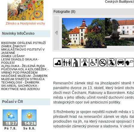
Českých Budějovic
Fotografie (8)
Zlínsko a Hostýnské vrchy
Novinky InfoČesko
BIKEPARK OPÁLENÁ PSTRUŽÍ
ZÁMEK ŽINKOVY
MIKULÁŠTÍKOVO FOJTSTVÍ V
JASENNÉ
ZÁMEK LEŠANY
LESNÍ DIVADLO SKALKA -
PODLESÍ
ALPALOUKA - ŽELEZNÁ RUDA
PŮJČOVNA KOL A KOLOBĚŽEK -
VRBNO POD PRADĚDEM
HASIČSKÉ MUZEUM - ŽAMBERK
MUZEUM STARÝCH STROJŮ A
TECHNOLOGIÍ - ŽAMBERK
Renesanční zámek stojí na jihozápadní straně 
SKI AREÁL SACHROVKA -
panského dvorce ze 13. století, který bránil obch
ROKYTNICE NAD JIZEROU
zboží mezi Čechami, Rakousy a Bavorskem. Když v
města v jeho středu učinit rovněž duchovní centr
Počasí v ČR
strategických opor své ambiciozní politiky.
S Rožmberky je spojen největší rozkvět města v 
přestavět hrad na renesanční zámek ve stylu ita
prodloužen na jih, na který navazoval spojovací t
vybudován zámecký pivovar a sladovna. V okolí ro