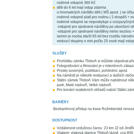
rodinné vstupné 360 Kč
děti do 6 let mají vstup zdarma
u hromadných návštěv dětí ( MŠ apod. ) se účtuj
rodinné vstupné platí pro rodinu ( 2 dospělí + ma
rodinné vstupné se neposkytuje u cizojazyčnýc
-vstupné pro sjednané návštěvy po ukončení o
-vstupné pro sjednané návštěvy mimo sezónu 
senior je osoba starší 65 let bez rozdílu národno
vedoucí skupiny o min.počtu 25 osob mají vstu
SLUŽBY
Prohlídku zámku Třeboň si můžete objednat př
Fotografování a filmování je v interiérech zákaz
Prodej suvenýrů, publikací, pohlednic apod.
Na náměstí je několik restaurací a dalších občer
Státní zámek Třeboň Vám může nabídnout něko
park, Malé nádvoří, Velké nádvoří.
Pro konání svatebních obřadů nabízí Státní z
BARIÉRY
Bezbariérový přístup na trase Rožmberské renesan
DOSTUPNOST
Vzdálenost vzdušnou čarou: 23 km JZ od Jindř
Vlakem: vlaková stanice Třeboň lázně, cca 85