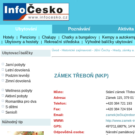
Ubytování
Poznávání
Aktivita
Hotely
Penziony
Chalupy
Chatky a bungalovy
Kempy a autokem
|
|
|
|
Ubytovny a hostely
Rekreační střediska
Výhodné balíčky ubytování
|
|
|
Úvod
-
Historické zajímavosti
-
Jižní Čechy
-
Hrady, zámky a 
Ubytovací balíčky
Jarní pobyty
Letní dovolená
ZÁMEK TŘEBOŇ (NKP)
Podzim levněji
Zimní dovolená
Wellness pobyty
Místo:
Státní zámek Třebo
Aktivní pobyty
Adresa:
Zámek 115, 379 01
Romantika pro dva
Telefon:
+420 384 721 193
S dětmi
Fax:
+420 384 724 934
Senioři
Email:
zamek(tečka)trebon
WWW:
http://www.zamek-t
Náhodný tip
GPS:
49°0'11,680"N, 14°4
Odpovědná osoba:
Národní památkový 