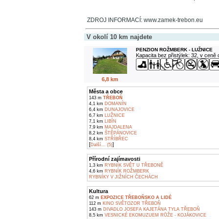
ZDROJ INFORMACÍ: www.zamek-trebon.eu
V okolí 10 km najdete
PENZION ROŽMBERK - LUŽNICE
Kapacita bez přistýlek: 32, v ceně
6,8 km
Města a obce
143 m
TŘEBOŇ
4,1 km
DOMANÍN
6,4 km
DUNAJOVICE
6,7 km
LUŽNICE
7,1 km
LIBÍN
7,9 km
MAJDALENA
8,2 km
ŠTĚPÁNOVICE
8,4 km
STŘÍBŘEC
[
]
Další... (5)
Přírodní zajímavosti
1,3 km
RYBNÍK SVĚT U TŘEBONĚ
4,6 km
RYBNÍK ROŽMBERK
RYBNÍKY V JIŽNÍCH ČECHÁCH
Kultura
62 m
EXPOZICE TŘEBOŇSKO A LIDÉ
112 m
KINO SVĚTOZOR TŘEBOŇ
143 m
DIVADLO JOSEFA KAJETÁNA TYLA TŘEBOŇ
8,5 km
VESNICKÉ EKOMUZUEM RŮŽE - KOJÁKOVICE