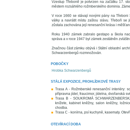
Vzestup Třeboně je potvrzen na začátku 17. sto
městem rozsáhlého rožmberského dominia. Zámek 
V roce 1660 se stávají novými pány na Třeboni S
války a navrátit místu zašlou slávu. Třeboň se
zůstala zachována její renesanční krása i měšťans
Roku 1940 zámek zabralo gestapo a škola naci
správa a v roce 1947 byl zámek zestátněn zvlášt
Značnou část zámku obývá i Státní oblastní archi
Schwarzenbergů rozmnožován.
POBOČKY
Hrobka Schwarzenbergů
STÁLÁ EXPOZICE, PROHLÍDKOVÉ TRASY
Trasa A - Rožmberské renesanční interiéry: sc
přípravna jídel, fraucimor, jídelna, dvořanská sv
Trasa B - SOUKROMÁ SCHWARZENBERSKÁ APAR
knížete, kabinet kněžny, salon kněžny, ložnice
chodba.
Trasa C - konírna, psí kuchyně, kasematy. Otev
OTEVÍRACÍ DOBA