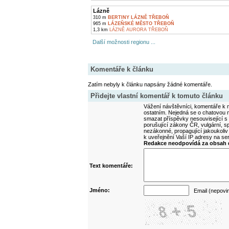
Lázně
310 m
BERTINY LÁZNĚ TŘEBOŇ
965 m
LÁZEŇSKÉ MĚSTO TŘEBOŇ
1,3 km
LÁZNĚ AURORA TŘEBOŇ
Další možnosti regionu ...
Komentáře k článku
Zatím nebyly k článku napsány žádné komentáře.
Přidejte vlastní komentář k tomuto článku
Vážení návštěvníci, komentáře k m
ostatním. Nejedná se o chatovou m
smazat příspěvky nesouvisející s
porušující zákony ČR, vulgární, sp
nezákonné, propagující jakoukoliv
k uveřejnění Vaší IP adresy na s
Redakce neodpovídá za obsah d
Text komentáře:
Jméno:
Email (nepovi