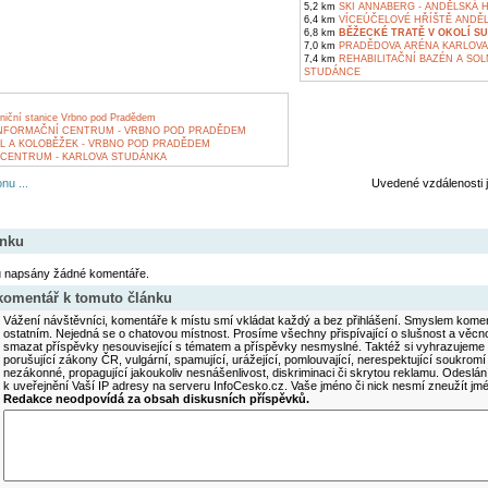
5,2 km
SKI ANNABERG - ANDĚLSKÁ 
6,4 km
VÍCEÚČELOVÉ HŘÍŠTĚ ANDĚ
6,8 km
BĚŽECKÉ TRATĚ V OKOLÍ S
7,0 km
PRADĚDOVA ARÉNA KARLOVA
7,4 km
REHABILITAČNÍ BAZÉN A SOL
STUDÁNCE
zniční stanice Vrbno pod Pradědem
INFORMAČNÍ CENTRUM - VRBNO POD PRADĚDEM
 A KOLOBĚŽEK - VRBNO POD PRADĚDEM
CENTRUM - KARLOVA STUDÁNKA
nu ...
Uvedené vzdálenosti 
ánku
u napsány žádné komentáře.
 komentář k tomuto článku
Vážení návštěvníci, komentáře k místu smí vkládat každý a bez přihlášení. Smyslem koment
ostatním. Nejedná se o chatovou místnost. Prosíme všechny přispívající o slušnost a věcn
smazat příspěvky nesouvisející s tématem a příspěvky nesmyslné. Taktéž si vyhrazujeme 
porušující zákony ČR, vulgární, spamující, urážející, pomlouvající, nerespektující soukromí
nezákonné, propagující jakoukoliv nesnášenlivost, diskriminaci či skrytou reklamu. Odesl
k uveřejnění Vaší IP adresy na serveru InfoCesko.cz. Vaše jméno či nick nesmí zneužít j
Redakce neodpovídá za obsah diskusních příspěvků.