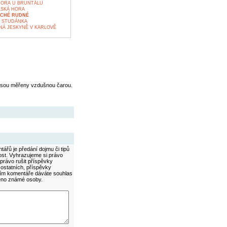
HORA U BRUNTÁLU
LSKÁ HORA
UCHÉ RUDNÉ
 STUDÁNKA
NÁ JESKYNĚ V KARLOVĚ
jsou měřeny vzdušnou čarou.
ářů je předání dojmu či tipů
ost. Vyhrazujeme si právo
právo rušit příspěvky
 ostatních, příspěvky
áním komentáře dáváte souhlas
méno známé osoby.