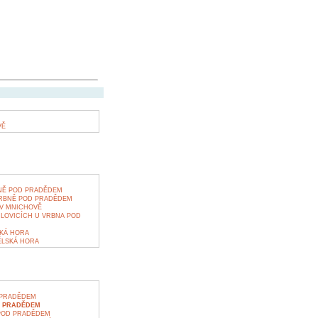
VĚ
BNĚ POD PRADĚDEM
RBNĚ POD PRADĚDEM
V MNICHOVĚ
RLOVICÍCH U VRBNA POD
KÁ HORA
LSKÁ HORA
 PRADĚDEM
D PRADĚDEM
POD PRADĚDEM