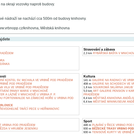
na okraji vozovky naproti budovy.
ové nádraží se nachází cca 500m od budovy knihovny.
www.vrbnopp.cz/knihovna, Městská knihovna
ajdete
Stravování a zábava
RADĚDEM
2,3 km
RYBÁŘSKÁ BAŠTA V MNICHO
ORA
UDÁNKA
osti
Kultura
NÍ KOSTEL SV. MICHALA VE VRBNĚ POD PRADĚDEM
141 m
GALERIE NA RADNICI VE VR
VRBNĚ POD PRADĚDEM
408 m
GALERIE NA SCHODECH VE V
 VILA VE VRBNĚ POD PRADĚDEM
1,8 km
SOUKROMÁ SKLÁRNA JAKUB 
TÍVENÍ PANNY MARIE V MNICHOVĚ
5,0 km
ART GALERIE PENSION V KA
ER A LÁZNĚ V MNICHOVĚ U VRBNA P. P.
PRADĚDEM
U FÜRTENWALDE NA ZÁMECKÉ HOŘE U VRBNA POD
6,4 km
MĚSTSKÁ KNIHOVNA ANDĚLS
6,4 km
MĚSTSKÉ MINIMUSEUM ANDĚ
RLOVICE
ŘEVOÚHELNÉ TAVÍCÍ PECE U HEŘMANOVIC
Sport
Z VRBNA POD PRADĚDEM
446 m
PLAVÁNÍ V ŘECE VRBNO POD
ĚZDA V HRUBÉM JESENÍKU
930 m
BĚŽECKÉ TRASY VRBNO PO
930 m
TENISOVÉ KURTY VE VRBNĚ 