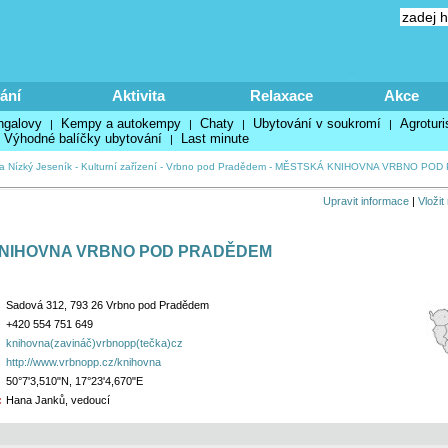
ání
Aktivita
Relaxace
Akce
ngalovy
Kempy a autokempy
Chaty
Ubytování v soukromí
Agroturi
|
|
|
|
Výhodné balíčky ubytování
Last minute
|
a Nízký Jeseník
-
Kulturní zařízení
-
Vrbno pod Pradědem
-
MĚSTSKÁ KNIHOVNA VRBNO POD
Upravit informace
|
Vložit
NIHOVNA VRBNO POD PRADĚDEM
Sadová 312, 793 26 Vrbno pod Pradědem
+420 554 751 649
knihovna(zavináč)vrbnopp(tečka)cz
http://www.vrbnopp.cz/knihovna
50°7'3,510"N, 17°23'4,670"E
:
Hana Janků, vedoucí