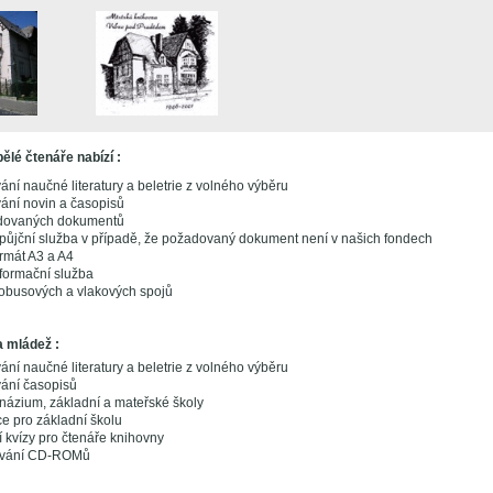
ělé čtenáře nabízí :
ní naučné literatury a beletrie z volného výběru
ání novin a časopisů
dovaných dokumentů
půjční služba v případě, že požadovaný dokument není v našich fondech
ormát A3 a A4
nformační služba
obusových a vlakových spojů
a mládež :
ní naučné literatury a beletrie z volného výběru
ání časopisů
ázium, základní a mateřské školy
e pro základní školu
ní kvízy pro čtenáře knihovny
ování CD-ROMů