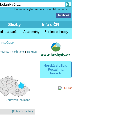
Podrobné vyhledávání ve všech kategoriích
Služby
Info o ČR
stika a ranče
Apartmány
Business hotely
|
|
 PRADĚDEM
 novinku
|
Vložit akci
|
Tisknout
Horská služba:
Počasí na
horách
Zobrazení na mapě
[Zobrazit náhledy]