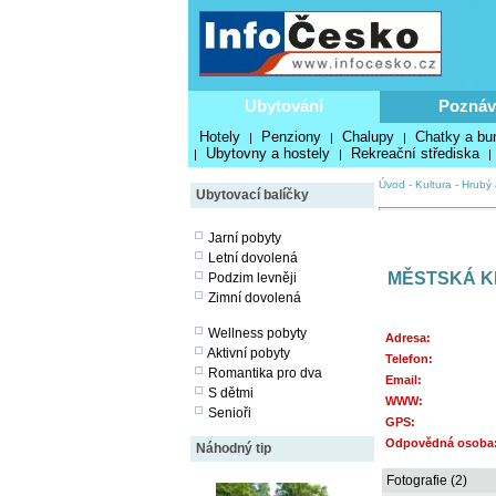
Ubytování
Poznáv
Hotely
Penziony
Chalupy
Chatky a bu
|
|
|
Ubytovny a hostely
Rekreační střediska
|
|
|
Úvod
-
Kultura
-
Hrubý 
Ubytovací balíčky
Jarní pobyty
Letní dovolená
MĚSTSKÁ K
Podzim levněji
Zimní dovolená
Wellness pobyty
Adresa:
Aktivní pobyty
Telefon:
Romantika pro dva
Email:
S dětmi
WWW:
Senioři
GPS:
Odpovědná osoba
Náhodný tip
Fotografie (2)