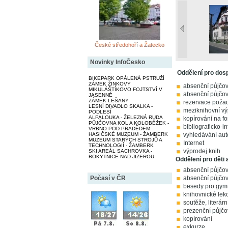
České středohoří a Žatecko
Novinky InfoČesko
Oddělení pro dosp
BIKEPARK OPÁLENÁ PSTRUŽÍ
ZÁMEK ŽINKOVY
absenční půjčová
MIKULÁŠTÍKOVO FOJTSTVÍ V
absenční půjčov
JASENNÉ
ZÁMEK LEŠANY
rezervace poža
LESNÍ DIVADLO SKALKA -
meziknihovní vý
PODLESÍ
ALPALOUKA - ŽELEZNÁ RUDA
kopírování na f
PŮJČOVNA KOL A KOLOBĚŽEK -
bibliograficko-i
VRBNO POD PRADĚDEM
vyhledávání aut
HASIČSKÉ MUZEUM - ŽAMBERK
MUZEUM STARÝCH STROJŮ A
Internet
TECHNOLOGIÍ - ŽAMBERK
výprodej knih
SKI AREÁL SACHROVKA -
ROKYTNICE NAD JIZEROU
Oddělení pro děti 
absenční půjčová
absenční půjčov
Počasí v ČR
besedy pro gymn
knihovnické lekc
soutěže, literár
prezenční půjč
kopírování
exkurze