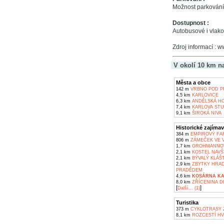
Možnost parkování 
Dostupnost :
Autobusové i vlak
Zdroj informací : 
V okolí 10 km n
Města a obce
142 m
VRBNO POD P
4,5 km
KARLOVICE
6,3 km
ANDĚLSKÁ H
7,4 km
KARLOVA ST
9,1 km
ŠIROKÁ NIVA
Historické zajímav
384 m
EMPIROVÝ FAR
806 m
ZÁMEČEK VE 
1,7 km
GROHMANNOVA
2,1 km
KOSTEL NAVŠ
2,1 km
BÝVALÝ KLÁŠT
2,9 km
ZBYTKY HRAD
PRADĚDEM
4,6 km
KOSÁRNA KA
8,0 km
ZŘÍCENINA D
[
]
Další... (1)
Turistika
373 m
CYKLOTRASY 
8,1 km
ROZCESTÍ HV