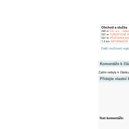
Obchod a služby
240 m
ČD, a.s. - žele
537 m
TURISTICKÉ 
537 m
PŮJČOVNA KOL
7,4 km
INFORMAČNÍ 
Další možnosti regio
Komentáře k čl
Zatím nebyly k článk
Přidejte vlastní
Text komentáře: