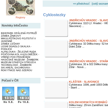
<< předchozí
[celý seznam
Cyklostezky
Regiony
JINDŘICHŮV HRADEC - SLAV
Cyklotrasa: 1113 (J. Hradec - Vlč
Novinky InfoČesko
Slavonice) ...
BIKEPARK OPÁLENÁ PSTRUŽÍ
ZÁMEK ŽINKOVY
MIKULÁŠTÍKOVO FOJTSTVÍ V
JINDŘICHŮV HRADEC - SLAV
JASENNÉ
Cyklotrasa: 32 Délka trasy: 52 k
ZÁMEK LEŠANY
Dolní Žďár ...
LESNÍ DIVADLO SKALKA -
PODLESÍ
ALPALOUKA - ŽELEZNÁ RUDA
PŮJČOVNA KOL A KOLOBĚŽEK -
VRBNO POD PRADĚDEM
HASIČSKÉ MUZEUM - ŽAMBERK
JINDŘICHŮV HRADEC - STAŇ
MUZEUM STARÝCH STROJŮ A
Cyklotrasa: 32 a 322 Délka trasy
TECHNOLOGIÍ - ŽAMBERK
Žďár - Nová ...
SKI AREÁL SACHROVKA -
ROKYTNICE NAD JIZEROU
Počasí v ČR
KLÁŠTER - SLAVONICE
Cyklotrasa: 1006, poté 1003 Délka
- Staré ...
KOLEM HORSKÝCH RYBNÍKŮ 
Délka trasy: 29 km Zaměření: b