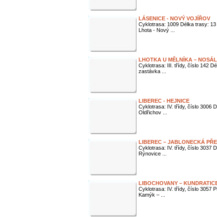
LÁSENICE - NOVÝ VOJÍŘOV
Cyklotrasa: 1009 Délka trasy: 13
Lhota - Nový ...
LHOTKA U MĚLNÍKA – NOSÁ
Cyklotrasa: III. třídy, číslo 142 
zastávka ...
LIBEREC - HEJNICE
Cyklotrasa: IV. třídy, číslo 3006
Oldřichov ...
LIBEREC – JABLONECKÁ PŘ
Cyklotrasa: IV. třídy, číslo 3037
Rýnovice ...
LIBOCHOVANY – KUNDRATIC
Cyklotrasa: IV. třídy, číslo 3057
Kamýk – ...