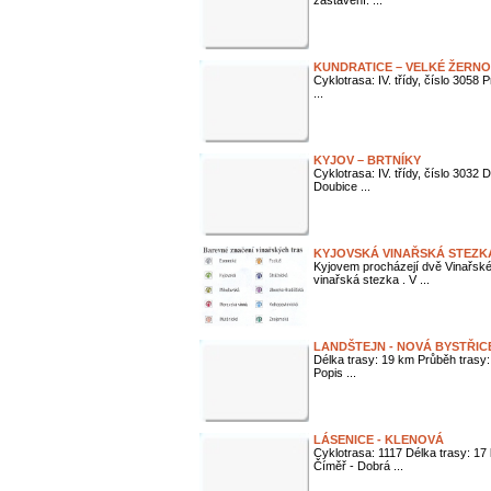
zastavení: ...
KUNDRATICE – VELKÉ ŽERN
Cyklotrasa: IV. třídy, číslo 3058
...
KYJOV – BRTNÍKY
Cyklotrasa: IV. třídy, číslo 3032
Doubice ...
KYJOVSKÁ VINAŘSKÁ STEZK
Kyjovem procházejí dvě Vinařsk
vinařská stezka . V ...
LANDŠTEJN - NOVÁ BYSTŘIC
Délka trasy: 19 km Průběh trasy:
Popis ...
LÁSENICE - KLENOVÁ
Cyklotrasa: 1117 Délka trasy: 17 
Číměř - Dobrá ...