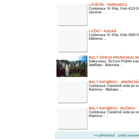
LOVĚTÍN – PARDUBICE
Cyklotrasa: IV. třídy, číslo 4119
Javorné, ...
LUŽNÝ – KADAŇ
Cyklotrasa: IV. třídy, číslo 3000
Klášterec ...
MALÝ OKRUH HRUBOSKALSKE
Délka trasy: 26,5 km Průběh tra
Valdštejn - Bukovina ...
MALÝ RATMÍROV - JINDŘICH
Cyklotrasa: Částečně vede po tr
Ratmírov - Blažejov ...
MALÝ RATMÍROV - ROŽNOV
Cyklotrasa: Částečně vede po tr
Ratmírov - ...
<< předchozí
[celý seznam