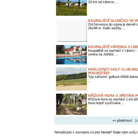
10 km od Liberce, ...
KOUPALIŠTĚ SLUNÍČKO VE V
Od července do srpna je denně 
26x48 m. Další služby ...
KOUPALIŠTĚ VÁPENKA V LIB
Koupaliště se nachází v Liberci 
centra na Ještěd. ...
KRÁLOVSKÝ GOLF CLUB MALE
PODJEŠTĚDÍ
Typ zařízení: golfové hřiště Adr
...
KŘÍŽOVÁ HORA U JIŘETÍNA 
Křížová hora se nachází 1 km již
hora hojně využívána ...
<< předchozí
[
Nenašli jste v seznamu co jste hledali? Dejte nám svůj
t