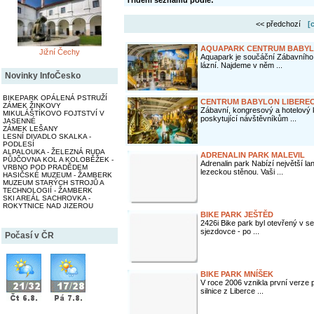
Třídění seznamu podle:
<< předchozí
[
AQUAPARK CENTRUM BABYLO
Jižní Čechy
Aquapark je součáční Zábavního
lázní. Najdeme v něm ...
Novinky InfoČesko
BIKEPARK OPÁLENÁ PSTRUŽÍ
CENTRUM BABYLON LIBERE
ZÁMEK ŽINKOVY
Zábavní, kongresový a hotelový 
MIKULÁŠTÍKOVO FOJTSTVÍ V
poskytující návštěvníkům ...
JASENNÉ
ZÁMEK LEŠANY
LESNÍ DIVADLO SKALKA -
PODLESÍ
ALPALOUKA - ŽELEZNÁ RUDA
ADRENALIN PARK MALEVIL
PŮJČOVNA KOL A KOLOBĚŽEK -
Adrenalin park Nabízí největší 
VRBNO POD PRADĚDEM
lezeckou stěnou. Vaši ...
HASIČSKÉ MUZEUM - ŽAMBERK
MUZEUM STARÝCH STROJŮ A
TECHNOLOGIÍ - ŽAMBERK
SKI AREÁL SACHROVKA -
ROKYTNICE NAD JIZEROU
BIKE PARK JEŠTĚD
2426i Bike park byl otevřený v sez
sjezdovce - po ...
Počasí v ČR
BIKE PARK MNÍŠEK
V roce 2006 vznikla první verze p
silnice z Liberce ...