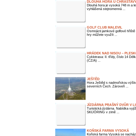
DLOUHÁ HORA U CHRASTAV
Dlouhá hora je vysoká 748 m a le
vyhlášená stejnomenná ...
GOLF CLUB MALEVIL
Osmnácti jamkové golfové hřiště
hry můžete využít ...
HRÁDEK NAD NISOU – PLES
Cyklotrasa: II. třídy, číslo 14 D
(CZ/A) ...
JEŠTĚD
Hora Ještěd s nadmořskou výškou
severních Čech. Zároveň ...
JÍZDÁRNA PRAŠNÝ DVŮR V L
Turistická jízdárna. Nabídka vyj
SKIJÖRING v zimě ...
KOŇSKÁ FARMA VYSOKÁ
Koňská farma Vysoká se nachází