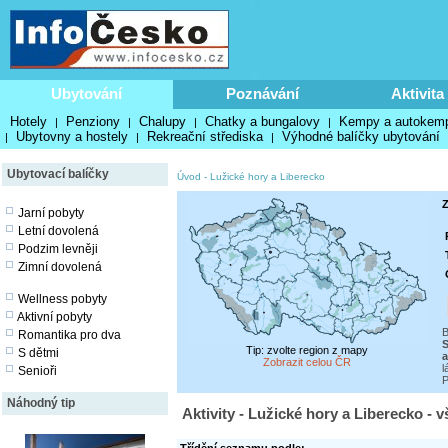
Ubytování
Poznávání
Aktivita
Hotely
Penziony
Chalupy
Chatky a bungalovy
Kempy a autokem
|
|
|
|
Ubytovny a hostely
Rekreační střediska
Výhodné balíčky ubytování
|
|
|
Ubytovací balíčky
Úvod
-
Lužické hory a Liberecko
Z
Jarní pobyty
Letní dovolená
Podzim levněji
Zimní dovolená
Wellness pobyty
Aktivní pobyty
B
Romantika pro dva
S
Tip: zvolte region z mapy
S dětmi
a
Zobrazit celou ČR
l
Senioři
P
Náhodný tip
Aktivity - Lužické hory a Liberecko - 