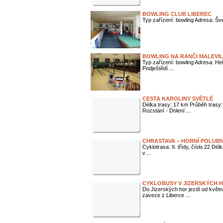
BOWLING CLUB LIBEREC
Typ zařízení: bowling Adresa: Šv
BOWLING NA RANČI MALEVIL
Typ zařízení: bowling Adresa: H
Podještědí ...
CESTA KAROLINY SVĚTLÉ
Délka trasy: 17 km Průběh trasy
Rozstání - Dolení ...
CHRASTAVA – HORNÍ POLUB
Cyklotrasa: II. třídy, číslo 22 D
v ...
CYKLOBUSY V JIZERSKÝCH 
Do Jizerských hor jezdí od května
zaveze z Liberce ...