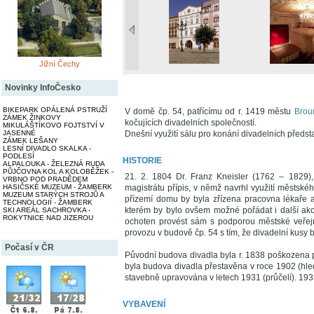
Jižní Čechy
Novinky InfoČesko
BIKEPARK OPÁLENÁ PSTRUŽÍ
V domě čp. 54, patřícímu od r. 1419 městu
Brou
ZÁMEK ŽINKOVY
kočujících divadelních společností.
MIKULÁŠTÍKOVO FOJTSTVÍ V
JASENNÉ
Dnešní využití sálu pro konání divadelních předst
ZÁMEK LEŠANY
LESNÍ DIVADLO SKALKA -
PODLESÍ
HISTORIE
ALPALOUKA - ŽELEZNÁ RUDA
PŮJČOVNA KOL A KOLOBĚŽEK -
21. 2. 1804 Dr. Franz Kneisler (1762 – 1829),
VRBNO POD PRADĚDEM
HASIČSKÉ MUZEUM - ŽAMBERK
magistrátu přípis, v němž navrhl využití městské
MUZEUM STARÝCH STROJŮ A
přízemí domu by byla zřízena pracovna lékaře a
TECHNOLOGIÍ - ŽAMBERK
kterém by bylo ovšem možné pořádat i další ak
SKI AREÁL SACHROVKA -
ROKYTNICE NAD JIZEROU
ochoten provést sám s podporou městské veřejn
provozu v budově čp. 54 s tím, že divadelní kus
Počasí v ČR
Původní budova divadla byla r. 1838 poškozena 
byla budova divadla přestavěna v roce 1902 (hled
stavebně upravována v letech 1931 (průčelí). 1935,
VYBAVENÍ