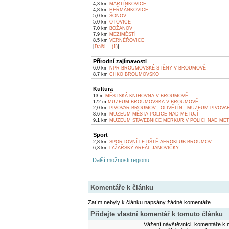
4,3 km
MARTÍNKOVICE
4,8 km
HEŘMÁNKOVICE
5,0 km
ŠONOV
5,0 km
OTOVICE
7,0 km
BOŽANOV
7,9 km
MEZIMĚSTÍ
8,5 km
VERNÉŘOVICE
[
]
Další... (1)
Přírodní zajímavosti
6,0 km
NPR BROUMOVSKÉ STĚNY V BROUMOVĚ
8,7 km
CHKO BROUMOVSKO
Kultura
13 m
MĚSTSKÁ KNIHOVNA V BROUMOVĚ
172 m
MUZEUM BROUMOVSKA V BROUMOVĚ
2,0 km
PIVOVAR BROUMOV - OLIVĚTÍN - MUZEUM PIVOVA
8,6 km
MUZEUM MĚSTA POLICE NAD METUJÍ
9,1 km
MUZEUM STAVEBNICE MERKUR V POLICI NAD MET
Sport
2,8 km
SPORTOVNÍ LETIŠTĚ AEROKLUB BROUMOV
6,3 km
LYŽAŘSKÝ AREÁL JANOVIČKY
Další možnosti regionu ...
Komentáře k článku
Zatím nebyly k článku napsány žádné komentáře.
Přidejte vlastní komentář k tomuto článku
Vážení návštěvníci, komentáře k m