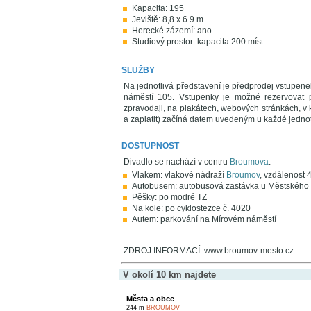
Kapacita: 195
Jeviště: 8,8 x 6.9 m
Herecké zázemí: ano
Studiový prostor: kapacita 200 míst
SLUŽBY
Na jednotlivá představení je předprodej vstupe
náměstí 105. Vstupenky je možné rezervovat 
zpravodaji, na plakátech, webových stránkách, v
a zaplatit) začíná datem uvedeným u každé jednotl
DOSTUPNOST
Divadlo se nachází v centru
Broumova
.
Vlakem: vlakové nádraží
Broumov
, vzdálenost 
Autobusem: autobusová zastávka u Městského 
Pěšky: po modré TZ
Na kole: po cyklostezce č. 4020
Autem: parkování na Mírovém náměstí
ZDROJ INFORMACÍ: www.broumov-mesto.cz
V okolí 10 km najdete
Města a obce
244 m
BROUMOV