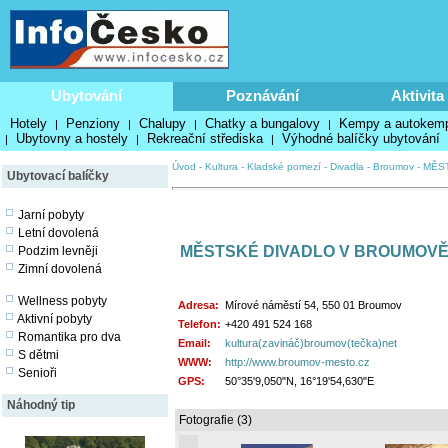
Ubytování
Poznávání
Aktivita
Hotely
Penziony
Chalupy
Chatky a bungalovy
Kempy a autokem
|
|
|
|
Ubytovny a hostely
Rekreační střediska
Výhodné balíčky ubytování
|
|
|
Úvod
-
Kultura
-
Kladské pomezí
-
Divadla
-
Broumov
-
MĚS
Ubytovací balíčky
Jarní pobyty
Letní dovolená
MĚSTSKÉ DIVADLO V BROUMOV
Podzim levněji
Zimní dovolená
Wellness pobyty
Adresa:
Mírové náměstí 54, 550 01 Broumov
Aktivní pobyty
Telefon:
+420 491 524 168
Romantika pro dva
Email:
kultura(zavináč)broumov(tečka)net
S dětmi
WWW:
http://www.broumov-mesto.cz
Senioři
GPS:
50°35'9,050"N, 16°19'54,630"E
Náhodný tip
Fotografie (3)