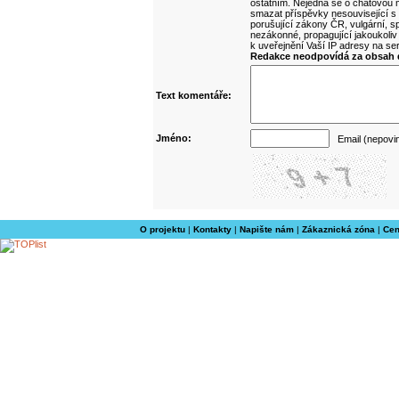
ostatním. Nejedná se o chatovou m
smazat příspěvky nesouvisející s
porušující zákony ČR, vulgární, sp
nezákonné, propagující jakoukoliv
k uveřejnění Vaší IP adresy na s
Redakce neodpovídá za obsah d
Text komentáře:
Jméno:
Email (nepovi
O projektu
|
Kontakty
|
Napište nám
|
Zákaznická zóna
|
Cen