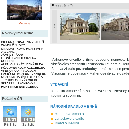
Fotografie (4)
Regiony
Novinky InfoČesko
BIKEPARK OPÁLENÁ PSTRUŽÍ
ZÁMEK ŽINKOVY
MIKULÁŠTÍKOVO FOJTSTVÍ V
JASENNÉ
ZÁMEK LEŠANY
LESNÍ DIVADLO SKALKA -
Mahenovo divadlo v Brně, původně německé Mě
PODLESÍ
vídeňských architektů Ferdinanda Fellnera a He
ALPALOUKA - ŽELEZNÁ RUDA
PŮJČOVNA KOL A KOLOBĚŽEK -
Budova získala pozoruhodný primát, stala se prvn
VRBNO POD PRADĚDEM
V současné době jsou v Mahenově divadle uváděny
HASIČSKÉ MUZEUM - ŽAMBERK
MUZEUM STARÝCH STROJŮ A
TECHNOLOGIÍ - ŽAMBERK
SKI AREÁL SACHROVKA -
VYBAVENÍ
ROKYTNICE NAD JIZEROU
Kapacita divadelního sálu je 547 míst. Prostory 
rautům a setkáním.
Počasí v ČR
NÁRODNÍ DIVADLO V BRNĚ
Mahenovo divadlo
Janáčkovo divadlo
Divadlo Reduta