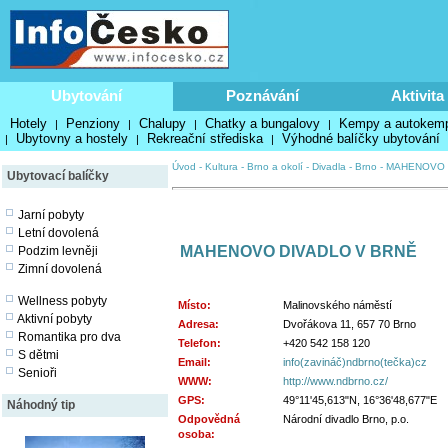
Ubytování
Poznávání
Aktivita
Hotely
Penziony
Chalupy
Chatky a bungalovy
Kempy a autokem
|
|
|
|
Ubytovny a hostely
Rekreační střediska
Výhodné balíčky ubytování
|
|
|
Úvod
-
Kultura
-
Brno a okolí
-
Divadla
-
Brno
-
MAHENOVO 
Ubytovací balíčky
Jarní pobyty
Letní dovolená
MAHENOVO DIVADLO V BRNĚ
Podzim levněji
Zimní dovolená
Wellness pobyty
Místo:
Malinovského náměstí
Aktivní pobyty
Adresa:
Dvořákova 11, 657 70 Brno
Romantika pro dva
Telefon:
+420 542 158 120
S dětmi
Email:
info(zavináč)ndbrno(tečka)cz
Senioři
WWW:
http://www.ndbrno.cz/
GPS:
49°11'45,613"N, 16°36'48,677"E
Náhodný tip
Odpovědná
Národní divadlo Brno, p.o.
osoba: