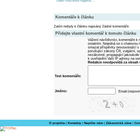
Další možnosti regionu ...
Komentáře k článku
Zatím nebyly k článku napsány žádné komentáře.
Přidejte vlastní komentář k tomuto článku
Vážení návštěvníci, komentáře k m
ostatním. Nejedná se o chatovou m
smazat příspěvky nesouvisející s
porušující zákony ČR, vulgární, sp
nezákonné, propagující jakoukoliv
k uveřejnění Vaší IP adresy na s
Redakce neodpovídá za obsah d
Text komentáře:
Jméno:
Email (nepovi
O projektu
|
Kontakty
|
Napište nám
|
Zákaznická zóna
|
Cen