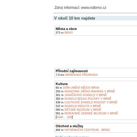
Zdroj informací: www.ndbrno.cz
V okolí 10 km najdete
Města a obce
373 m
BRNO
Přírodní zajímavosti
7,9 km
BRNĚNSKÁ PŘEHRADA
Kultura
84 m
DŮM UMĚNÍ MĚSTA BRNA
293 m
KNIHOVNA JIŘÍHO MAHENA V BRNĚ
301 m
JANÁČKOVO DIVADLO V BRNĚ
383 m
DIVADLO BOLKA POLÍVKY V BRNĚ
439 m
LOUTKOVÉ DIVADLO RADOST V BRNĚ
522 m
DIVADLO REDUTA V BRNĚ
560 m
DĚTSKÉ MUZEUM V BRNĚ
561 m
MORAVSKÉ ZEMSKÉ MUZEUM V BRNĚ
[
]
Další... (19)
Obchod a služby
464 m
INFORMAČNÍ CENTRUM - BRNO