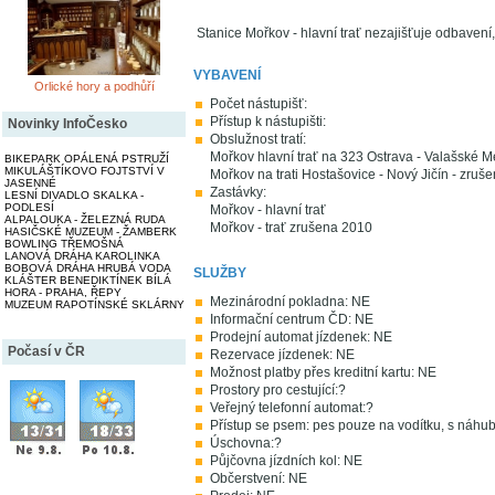
Stanice Mořkov - hlavní trať nezajišťuje odbavení,
VYBAVENÍ
Orlické hory a podhůří
Počet nástupišť:
Přístup k nástupišti:
Novinky InfoČesko
Obslužnost tratí:
Mořkov hlavní trať na 323 Ostrava - Valašské Me
BIKEPARK OPÁLENÁ PSTRUŽÍ
MIKULÁŠTÍKOVO FOJTSTVÍ V
Mořkov na trati Hostašovice - Nový Jičín - zruš
JASENNÉ
Zastávky:
LESNÍ DIVADLO SKALKA -
PODLESÍ
Mořkov - hlavní trať
ALPALOUKA - ŽELEZNÁ RUDA
Mořkov - trať zrušena 2010
HASIČSKÉ MUZEUM - ŽAMBERK
BOWLING TŘEMOŠNÁ
LANOVÁ DRÁHA KAROLINKA
BOBOVÁ DRÁHA HRUBÁ VODA
SLUŽBY
KLÁŠTER BENEDIKTÍNEK BÍLÁ
HORA - PRAHA, ŘEPY
Mezinárodní pokladna: NE
MUZEUM RAPOTÍNSKÉ SKLÁRNY
Informační centrum ČD: NE
Prodejní automat jízdenek: NE
Počasí v ČR
Rezervace jízdenek: NE
Možnost platby přes kreditní kartu: NE
Prostory pro cestující:?
Veřejný telefonní automat:?
Přístup se psem: pes pouze na vodítku, s náh
Úschovna:?
Půjčovna jízdních kol: NE
Občerstvení: NE