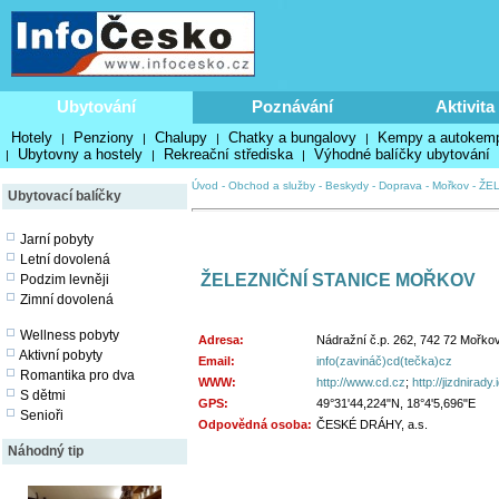
Ubytování
Poznávání
Aktivita
Hotely
Penziony
Chalupy
Chatky a bungalovy
Kempy a autokem
|
|
|
|
Ubytovny a hostely
Rekreační střediska
Výhodné balíčky ubytování
|
|
|
Úvod
-
Obchod a služby
-
Beskydy
-
Doprava
-
Mořkov
-
ŽE
Ubytovací balíčky
Jarní pobyty
Letní dovolená
ŽELEZNIČNÍ STANICE MOŘKOV
Podzim levněji
Zimní dovolená
Wellness pobyty
Adresa:
Nádražní č.p. 262, 742 72 Mořko
Aktivní pobyty
Email:
info(zavináč)cd(tečka)cz
Romantika pro dva
WWW:
http://www.cd.cz
;
http://jizdnirady
S dětmi
GPS:
49°31'44,224"N, 18°4'5,696"E
Senioři
Odpovědná osoba:
ČESKÉ DRÁHY, a.s.
Náhodný tip