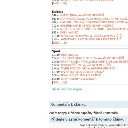
5,5 km
BÝVALÝ KLÁŠTER SV. JOSEFA V ZAŠOVÉ
[
]
Další... (8)
Kultura
399 m
HVĚZDÁRNA VALAŠSKÉ MEZIŘÍČÍ
569 m
MORAVSKÁ GOBELÍNOVÁ MANUFAKTURA VE VALAŠS
702 m
GALERIE SÝPKA A DESIGNOVÝ OBCHŮDEK ZRNÍ VA
710 m
GALERIE KAPLE VE VALAŠSKÉM MEZIŘÍČÍ
715 m
MUZEJNÍ A GALERIJNÍ CENTRUM - VALAŠSKÉM MEZ
889 m
KINO VALMEZ
1,1 km
MĚSTSKÁ KNIHOVNA VE VALAŠSKÉM MEZIŘÍČÍ
1,4 km
AMFITEÁTR A LETNÍ KINO VALAŠSKÉ MEZIŘÍČÍ
[
]
Další... (4)
Sport
1,1 km
ŘEKA BEČVA
1,5 km
TENISOVÉ KURTY TK DEZA VALAŠSKÉ MEZIŘÍČÍ
1,5 km
KRYTÝ BAZÉN A WELLNESS CENTRUM VALAŠSKÉ M
1,5 km
KOUPALIŠTĚ VE VALAŠSKÉM MEZIŘÍČÍ
1,6 km
ZIMNÍ STADION VE VALAŠSKÉM MEZIŘÍČÍ
4,1 km
LYŽAŘSKÝ VLEK VESELÁ ZAŠOVÁ
5,3 km
BOWLING ORLOVNA V ZAŠOVÉ
5,3 km
SPORT CENTRUM ZAŠOVÁ
[
]
Další... (6)
Další možnosti regionu ...
Komentáře k článku
Zatím nebyly k článku napsány žádné komentáře.
Přidejte vlastní komentář k tomuto článku
Vážení návštěvníci, komentáře k m