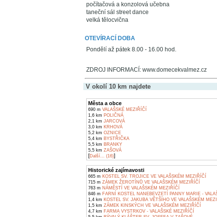
počítačová a konzolová učebna
taneční sál street dance
velká tělocvična
OTEVÍRACÍ DOBA
Pondělí až pátek 8.00 - 16.00 hod.
ZDROJ INFORMACÍ: www.domecekvalmez.cz
V okolí 10 km najdete
Města a obce
690 m
VALAŠSKÉ MEZIŘÍČÍ
1,6 km
POLIČNÁ
2,1 km
JARCOVÁ
3,0 km
KRHOVÁ
5,2 km
OZNICE
5,4 km
BYSTŘIČKA
5,5 km
BRANKY
5,5 km
ZAŠOVÁ
[
]
Další... (16)
Historické zajímavosti
665 m
KOSTEL SV. TROJICE VE VALAŠSKÉM MEZIŘÍČÍ
715 m
ZÁMEK ŽEROTÍNŮ VE VALAŠSKÉM MEZIŘÍČÍ
763 m
NÁMĚSTÍ VE VALAŠSKÉM MEZIŘÍČÍ
846 m
FARNÍ KOSTEL NANEBEVZETÍ PANNY MARIE - VALA
1,4 km
KOSTEL SV. JAKUBA VĚTŠÍHO VE VALAŠSKÉM MEZI
1,5 km
ZÁMEK KINSKÝCH VE VALAŠSKÉM MEZIŘÍČÍ
4,7 km
FARMA VYSTRKOV - VALAŠSKÉ MEZIŘÍČÍ