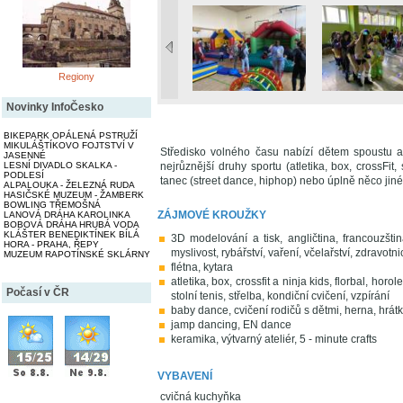
Regiony
Novinky InfoČesko
BIKEPARK OPÁLENÁ PSTRUŽÍ
MIKULÁŠTÍKOVO FOJTSTVÍ V
Středisko volného času nabízí dětem spoustu ak
JASENNÉ
nejrůznější druhy sportu (atletika, box, crossFit, 
LESNÍ DIVADLO SKALKA -
PODLESÍ
tanec (street dance, hiphop) nebo úplně něco jiné
ALPALOUKA - ŽELEZNÁ RUDA
HASIČSKÉ MUZEUM - ŽAMBERK
BOWLING TŘEMOŠNÁ
ZÁJMOVÉ KROUŽKY
LANOVÁ DRÁHA KAROLINKA
BOBOVÁ DRÁHA HRUBÁ VODA
KLÁŠTER BENEDIKTÍNEK BÍLÁ
3D modelování a tisk, angličtina, francouzština
HORA - PRAHA, ŘEPY
myslivost, rybářství, vaření, včelařství, zdravotni
MUZEUM RAPOTÍNSKÉ SKLÁRNY
flétna, kytara
atletika, box, crossfit a ninja kids, florbal, hor
Počasí v ČR
stolní tenis, střelba, kondiční cvičení, vzpírání
baby dance, cvičení rodičů s dětmi, herna, hrátk
jamp dancing, EN dance
keramika, výtvarný ateliér, 5 - minute crafts
VYBAVENÍ
cvičná kuchyňka