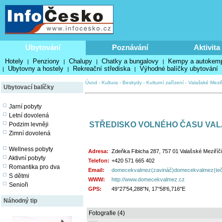
Ubytování
Poznávání
Aktivita
Hotely
Penziony
Chalupy
Chatky a bungalovy
Kempy a autokem
|
|
|
|
Ubytovny a hostely
Rekreační střediska
Výhodné balíčky ubytování
|
|
|
Úvod
-
Kultura
-
Beskydy
-
Kulturní zařízení
-
Valašské Meziř
Ubytovací balíčky
Jarní pobyty
Letní dovolená
STŘEDISKO VOLNÉHO ČASU VALA
Podzim levněji
Zimní dovolená
Wellness pobyty
Adresa:
Zdeňka Fibicha 287, 757 01 Valašské Meziříč
Aktivní pobyty
Telefon:
+420 571 665 402
Romantika pro dva
Email:
domecekvalmez(zavináč)domecekvalmez(te
S dětmi
WWW:
http://www.domecekvalmez.cz
Senioři
GPS:
49°27'54,288"N, 17°58'6,716"E
Náhodný tip
Fotografie (4)