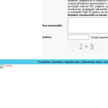
ostatním. Nejedná se o chatovou m
smazat příspěvky nesouvisející s
porušující zákony ČR, vulgární, sp
nezákonné, propagující jakoukoliv
k uveřejnění Vaší IP adresy na s
Redakce neodpovídá za obsah d
Text komentáře:
Jméno:
Email (nepovi
O projektu
|
Kontakty
|
Napište nám
|
Zákaznická zóna
|
Cen