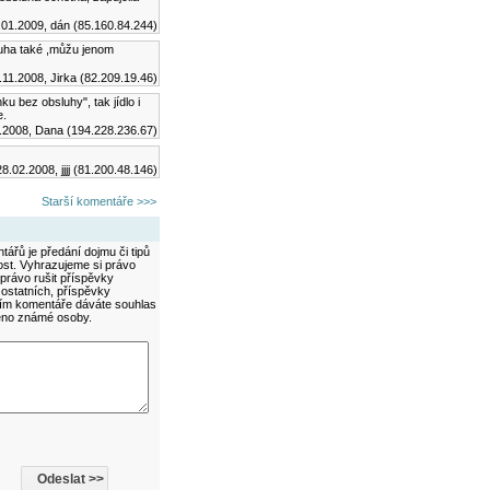
.01.2009, dán (85.160.84.244)
luha také ,můžu jenom
.11.2008, Jirka (82.209.19.46)
u bez obsluhy", tak jídlo i
e.
.2008, Dana (194.228.236.67)
28.02.2008, jjjj (81.200.48.146)
Starší komentáře >>>
ářů je předání dojmu či tipů
ost. Vyhrazujeme si právo
právo rušit příspěvky
 ostatních, příspěvky
áním komentáře dáváte souhlas
méno známé osoby.