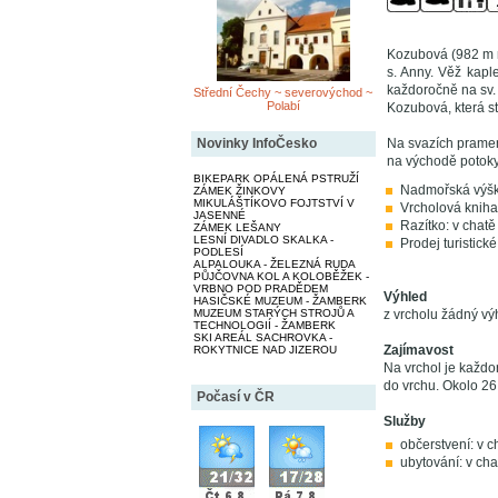
Kozubová (982 m n
s. Anny. Věž kaple
každoročně na sv. 
Střední Čechy ~ severovýchod ~
Polabí
Kozubová, která st
Novinky InfoČesko
Na svazích pramení
na východě potoky 
BIKEPARK OPÁLENÁ PSTRUŽÍ
Nadmořská výšk
ZÁMEK ŽINKOVY
MIKULÁŠTÍKOVO FOJTSTVÍ V
Vrcholová kniha
JASENNÉ
Razítko: v chatě
ZÁMEK LEŠANY
LESNÍ DIVADLO SKALKA -
Prodej turistick
PODLESÍ
ALPALOUKA - ŽELEZNÁ RUDA
PŮJČOVNA KOL A KOLOBĚŽEK -
VRBNO POD PRADĚDEM
Výhled
HASIČSKÉ MUZEUM - ŽAMBERK
MUZEUM STARÝCH STROJŮ A
z vrcholu žádný vý
TECHNOLOGIÍ - ŽAMBERK
SKI AREÁL SACHROVKA -
Zajímavost
ROKYTNICE NAD JIZEROU
Na vrchol je každ
do vrchu. Okolo 26
Počasí v ČR
Služby
občerstvení: v c
ubytování: v cha