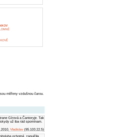
NKOV
 LOMNÉ
NKOVĚ
jsou měřeny vzdušnou čarou.
trane Gírová a Čantoryje. Tak
eskydy už iba rád spomínam.
.2010,
Vladislav
(95.103.22.5)
bsluha ochotná, zapujčila