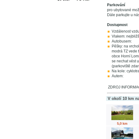
Parkování
pro ubytované možn
Dále parkujte u nás
Dostupnost
Vzdálenost vzd
Vlakem: nejbliž
Autobusem:
Pěšky: na vrchol
modrá TZ vede ta
obce Horní Lomn
se nechat vést 
(parkoviště zda
Na kole: cyklot
Autem:
ZDROJ INFORMACÍ
V okolí 10 km n
5,0 km