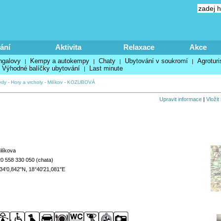
ání
Aktivita
Relaxace
Akce
ngalovy
Kempy a autokempy
Chaty
Ubytování v soukromí
Agroturi
|
|
|
|
Výhodné balíčky ubytování
Last minute
|
ydy
-
Hory a vrcholy
-
Milíkov
-
KOZUBOVÁ
Upravit informace
|
Vložit
ilíkova
0 558 330 050 (chata)
34'0,842"N, 18°40'21,081"E