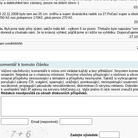
ny a dalekohled bez zástavy, pouze na dobré slovo:-)
03
 22.11.2008 bylo tam asi 25 cm. sněhu a super dvanáctka radek za 27.Počasí super a obs
250 Kč.noc,polopenze 170Kč.,plná penze 270 Kč.
25
a. Byli jsme tady přes týden, takže málo lidí - celkem 5 se psem. Třebaže bylo napsáno "venk
 donesli a chutnalo nám. Je tu krásný výhled, půjčili jsme si i klíče na vyhlídku. Doporučujem
27.10
e tam snnihhhhhh
 komentář k tomuto článku
Vážení návštěvníci, komentáře k místu smí vkládat každý a bez přihlášení. Smyslem koment
ostatním. Nejedná se o chatovou místnost. Prosíme všechny přispívající o slušnost a věcn
smazat příspěvky nesouvisející s tématem a příspěvky nesmyslné. Taktéž si vyhrazujeme 
porušující zákony ČR, vulgární, spamující, urážející, pomlouvající, nerespektující soukromí
nezákonné, propagující jakoukoliv nesnášenlivost, diskriminaci či skrytou reklamu. Odesl
k uveřejnění Vaší IP adresy na serveru InfoCesko.cz. Vaše jméno či nick nesmí zneužít j
Redakce neodpovídá za obsah diskusních příspěvků.
Email (nepovinné):
Zadejte výsledek: