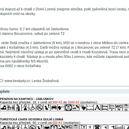
ý dojezd až k chatě z Dolní Lomné (nejprve silnička, poté zpěvněná lesní cesta), 
tupních míst na stezky.
ušnou čarou: 6,7 km západně od Jablunkova
ší stanice Bocanovice, odtud po zelené TZ
 vede žlutá značka z Jablunkova (9 km), kříží se s modrou z obce Milíkov do centr
ké z Košařiska (4,5 km). Další možný výstup je z Bocanovic po zelené TZ (7 km). N
á. Nejméně náročný výstup je po zpevněné cestě k chatě Kozubová. Trasa není z
ukazately k chatě. Nástup je u mostu přes říčku Lomnou, kde můžete zaparkovat aut
rma pro návštěvníky NS Mionší)
rasa 6082 z obce Košařiska
: www.beskydy.cz, Lenka Šrubařová
ajdete
PENZION NA KAMYNCU - JABLUNKOV
Kapacita bez přistýlek: 18, v ceně od
900 Kč
do
1600 Kč
(osoba/noc)
TURISTICKÁ CHATA SEVERKA DOLNÍ LOMNÁ
Kapacita bez přistýlek: 50, v ceně od
650 Kč
(osoba/noc)