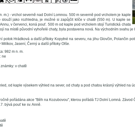
. m.) - vrchol severně nad Dolní Lomnou. 500 m severně pod vrcholem je kaple
 slouží jako rozhledna, je možné si zapůjčit klíče v chatě (550 m). U kaple se
Annu, v červenci, koná pouť. 500 m od kaple pod vrcholem stojí Turistická chata
ojí na místě původní vyhořelé chaty, byla postavena nová. Na východním svahu je l
 potok Hrádková a další přítoky Kopytné na severu, na jihu Glovčin, Polančin pot
Milíkov, Jasení, Černý a další přítoky Olše.
a: 982 m n. m.
: ne
é známky: v chatě
hled, od kaple výsekem výhled na sever, od chaty a pod chatou krásný výhled na úd
oročně pořádána akce "Běh na Kozubovou", kterou pořádá TJ Dolní Lomná. Závod
.7. bývá pouť ke sv. Anně.
hatě
tě