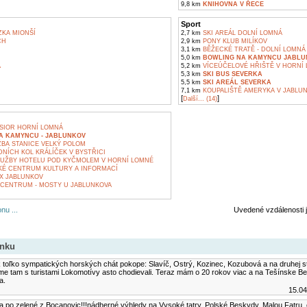
9,8 km
KNIHOVNA V ŘECE
Sport
KA MIONŠÍ
2,7 km
SKI AREÁL DOLNÍ LOMNÁ
CH
2,9 km
PONY KLUB MILÍKOV
3,1 km
BĚŽECKÉ TRATĚ - DOLNÍ LOMNÁ
5,0 km
BOWLING NA KAMYNCU JABLU
A
5,2 km
VÍCEÚČELOVÉ HŘIŠTĚ V HORNÍ
5,3 km
SKI BUS SEVERKA
M
5,5 km
SKI AREÁL SEVERKA
7,1 km
KOUPALIŠTĚ AMERYKA V JABLU
[
]
Další... (14)
SIOR HORNÍ LOMNÁ
A KAMYNCU - JABLUNKOV
BA STANICE VELKÝ POLOM
NÍCH KOL KRÁLÍČEK V BYSTŘICI
UŽBY HOTELU POD KYČMOLEM V HORNÍ LOMNÉ
É CENTRUM KULTURY A INFORMACÍ
X JABLUNKOV
CENTRUM - MOSTY U JABLUNKOVA
nu ...
Uvedené vzdálenosti 
ánku
 toľko sympatických horských chát pokope: Slavíč, Ostrý, Kozinec, Kozubová a na druhej s
me tam s turistami Lokomotívy asto chodievali. Teraz mám o 20 rokov viac a na Tešínske B
a.
15.04
po zelené z Bocanovic!!!nádherné výhledy na Vysoké tatry, Polské Beskydy, Malou Fatru, o