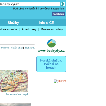
Podrobné vyhledávání ve všech kategoriích
Služby
Info o ČR
stika a ranče
Apartmány
Business hotely
|
|
 novinku
|
Vložit akci
|
Tisknout
Horská služba:
Počasí na
horách
Zobrazení na mapě