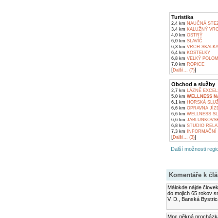
Turistika
2,4 km
NAUČNÁ STEZ
3,4 km
KALUŽNÝ VR
4,0 km
OSTRÝ
6,0 km
SLAVÍČ
6,3 km
VRCH SKALK
6,4 km
KOSTELKY
6,8 km
VELKÝ POLO
7,0 km
ROPICE
[
]
Další... (7)
Obchod a služby
2,7 km
LÁZNĚ EXCEL
5,0 km
WELLNESS N
6,1 km
HORSKÁ SLUŽ
6,6 km
OPRAVNA JÍZD
6,6 km
WELLNESS SL
6,6 km
JABLUNKOVSK
6,8 km
STUDIO RELA
7,3 km
INFORMAČNÍ 
[
]
Další... (3)
Další možnosti regio
Komentáře k čl
Málokde nájde človek
do mojich 65 rokov s
V. D., Banská Bystric
Moc pěkná procházka 