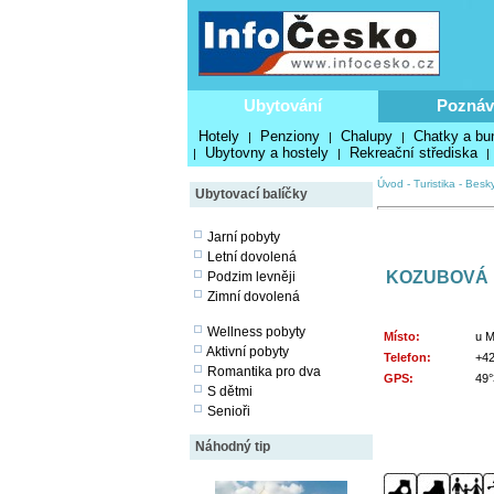
Ubytování
Poznáv
Hotely
Penziony
Chalupy
Chatky a bu
|
|
|
Ubytovny a hostely
Rekreační střediska
|
|
|
Úvod
-
Turistika
-
Besk
Ubytovací balíčky
Jarní pobyty
Letní dovolená
KOZUBOVÁ
Podzim levněji
Zimní dovolená
Wellness pobyty
Místo:
u M
Aktivní pobyty
Telefon:
+42
Romantika pro dva
GPS:
49°
S dětmi
Senioři
Náhodný tip