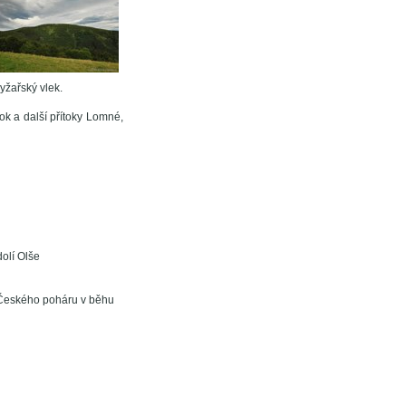
yžařský vlek.
ok a další přítoky Lomné,
olí Olše
 Českého poháru v běhu