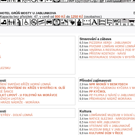
B
HOTEL GRŮŇ MOSTY U JABLUNKOVA
Kapacita bez přistýlek: 47, v ceně od
800 Kč
do
1250 Kč
(osoba/noc)
Stravování a zábava
Á
6,5 km
PIZZERIA VERDI - JABLUNKOV
6,6 km
PIVOVAR LOMŇAN HORNÍ LOMN
6,6 km
VINÁRNA A RESTAURACE POD R
7,8 km
PŘÍSTAV KOSTKOV - NÁVSÍ
Á
8,8 km
RESTAURACE STADION V BYSTŘI
LEZSKU
osti
Přírodní zajímavosti
ŠENÍ SVATÉHO KŘÍŽE HORNÍ LOMNÁ
2,9 km
NPR MIONŠÍ V BESKYDECH
TEL POVÝŠENÍ SV. KŘÍŽE V BYSTŘICI N. OLŠÍ
5,9 km
PP POD HÁJENKOU KYČERA V M
KÉ ŠANCE
6,9 km
PP KYČMOL
LKÝ LIPOVÝ - U FOLDYNŮ NA MORÁVCE
9,4 km
PP FILIPKA U NÁVSÍ U JABLUNK
NIŽNÍCH LHOTÁCH
9,9 km
PŘEHRADNÍ NÁDRŽ MORÁVKA
 HRÁZE NÁDRŽE - MORÁVKA
osti
Kultura
ETŘEV - DOLNÍ LOMNÁ
3,2 km
LOMŇANSKÉ MUZEUM V DOLNÍ 
3,4 km
MATICE SLEZSKÁ - NÁRODOPISN
6,5 km
KINO MÍR JABLUNKOV
6,6 km
VÝSTAVNÍ SÍŇ V JABLUNKOVĚ
6,8 km
MUZEUM BIBLE V JABLUNKOVĚ
9,8 km
KULTURNÍ DŮM V ŘECE