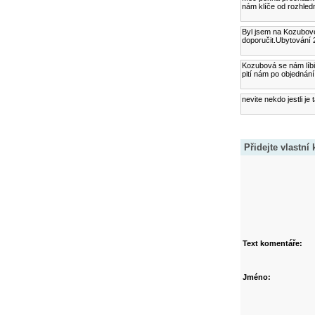
nám klíče od rozhled
Byl jsem na Kozubové
doporučit.Ubytování 
Kozubová se nám líbil
pití nám po objednání
nevite nekdo jestli j
Přidejte vlastní
Text komentáře:
Jméno: