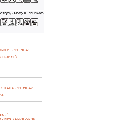
eskydy / Mosty u Jablunkova
Á
YNKEM - JABLUNKOV
CI NAD OLŠÍ
OSTECH U JABLUNKOVA
OVA
LOMNÉ
Ý AREÁL V DOLNÍ LOMNÉ