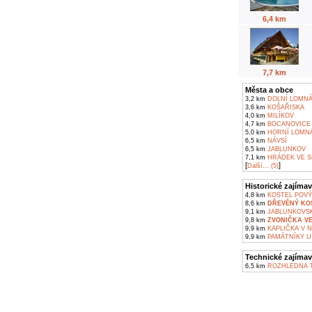
6,4 km
7,7 km
Města a obce
3,2 km
DOLNÍ LOMN
3,6 km
KOŠAŘISKA
4,0 km
MILÍKOV
4,7 km
BOCANOVICE
5,0 km
HORNÍ LOMN
6,5 km
NÁVSÍ
6,5 km
JABLUNKOV
7,1 km
HRÁDEK VE S
[
]
Další... (5)
Historické zajímav
4,8 km
KOSTEL POVÝ
8,6 km
DŘEVĚNÝ KOS
9,1 km
JABLUNKOVS
9,8 km
ZVONIČKA VE
9,9 km
KAPLIČKA V 
9,9 km
PAMÁTNÍKY U
Technické zajímav
6,5 km
ROZHLEDNA T