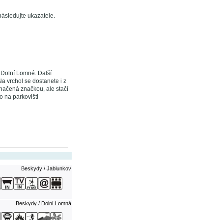
následujte ukazatele.
a Dolní Lomné. Další
a vrchol se dostanete i z
načená značkou, ale stačí
o na parkovišti
Beskydy / Jablunkov
Beskydy / Dolní Lomná