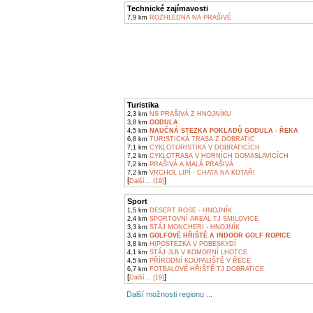
Technické zajímavosti
7,9 km
ROZHLEDNA NA PRAŠIVÉ
Turistika
2,3 km
NS PRAŠIVÁ Z HNOJNÍKU
3,8 km
GODULA
4,5 km
NAUČNÁ STEZKA POKLADŮ GODULA - ŘEKA
6,8 km
TURISTICKÁ TRASA Z DOBRATIC
7,1 km
CYKLOTURISTIKA V DOBRATICÍCH
7,2 km
CYKLOTRASA V HORNÍCH DOMASLAVICÍCH
7,2 km
PRAŠIVÁ A MALÁ PRAŠIVÁ
7,2 km
VRCHOL LIPÍ - CHATA NA KOTAŘI
[
]
Další... (19)
Sport
1,5 km
DESERT ROSE - HNOJNÍK
2,4 km
SPORTOVNÍ AREÁL TJ SMILOVICE
3,3 km
STÁJ MONCHERI - HNOJNÍK
3,4 km
GOLFOVÉ HŘIŠTĚ A INDOOR GOLF ROPICE
3,8 km
HIPOSTEZKA V POBESKYDÍ
4,1 km
STÁJ JLB V KOMORNÍ LHOTCE
4,5 km
PŘÍRODNÍ KOUPALIŠTĚ V ŘECE
6,7 km
FOTBALOVÉ HŘIŠTĚ TJ DOBRATICE
[
]
Další... (19)
Další možnosti regionu ...