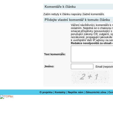
Komentáře k článku
Zatím nebyly k článku napsány žádné komentáře.
Přidejte vlastní komentář k tomuto článku
Vážení návštěvníci, komentáře k m
ostatním. Nejedná se o chatovou m
smazat příspěvky nesouvisející s
porušující zákony ČR, vulgární, sp
nezákonné, propagující jakoukoliv
k uveřejnění Vaší IP adresy na s
Redakce neodpovídá za obsah d
Text komentáře:
Jméno:
Email (nepovi
O projektu
|
Kontakty
|
Napište nám
|
Zákaznická zóna
|
Cen