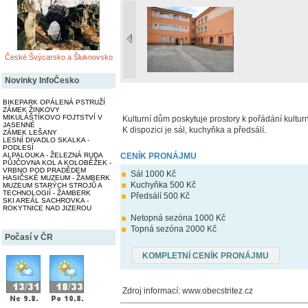
České Švýcarsko a Šluknovsko
Novinky InfoČesko
BIKEPARK OPÁLENÁ PSTRUŽÍ
ZÁMEK ŽINKOVY
MIKULÁŠTÍKOVO FOJTSTVÍ V
Kulturní dům poskytuje prostory k pořádání kultur
JASENNÉ
K dispozici je sál, kuchyňka a předsálí.
ZÁMEK LEŠANY
LESNÍ DIVADLO SKALKA -
PODLESÍ
ALPALOUKA - ŽELEZNÁ RUDA
CENÍK PRONÁJMU
PŮJČOVNA KOL A KOLOBĚŽEK -
VRBNO POD PRADĚDEM
Sál 1000 Kč
HASIČSKÉ MUZEUM - ŽAMBERK
Kuchyňka 500 Kč
MUZEUM STARÝCH STROJŮ A
TECHNOLOGIÍ - ŽAMBERK
Předsálí 500 Kč
SKI AREÁL SACHROVKA -
ROKYTNICE NAD JIZEROU
Netopná sezóna 1000 Kč
Topná sezóna 2000 Kč
Počasí v ČR
KOMPLETNÍ CENÍK PRONÁJMU
Zdroj informací: www.obecstritez.cz