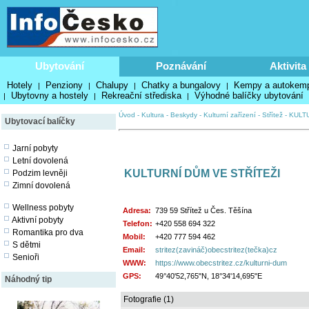
Ubytování
Poznávání
Aktivita
Hotely
Penziony
Chalupy
Chatky a bungalovy
Kempy a autokem
|
|
|
|
Ubytovny a hostely
Rekreační střediska
Výhodné balíčky ubytování
|
|
|
Úvod
-
Kultura
-
Beskydy
-
Kulturní zařízení
-
Střítež
-
KULTU
Ubytovací balíčky
Jarní pobyty
Letní dovolená
KULTURNÍ DŮM VE STŘÍTEŽI
Podzim levněji
Zimní dovolená
Wellness pobyty
Adresa:
739 59 Střítež u Čes. Těšína
Aktivní pobyty
Telefon:
+420 558 694 322
Romantika pro dva
Mobil:
+420 777 594 462
S dětmi
Email:
stritez(zavináč)obecstritez(tečka)cz
Senioři
WWW:
https://www.obecstritez.cz/kulturni-dum
GPS:
49°40'52,765"N, 18°34'14,695"E
Náhodný tip
Fotografie (1)