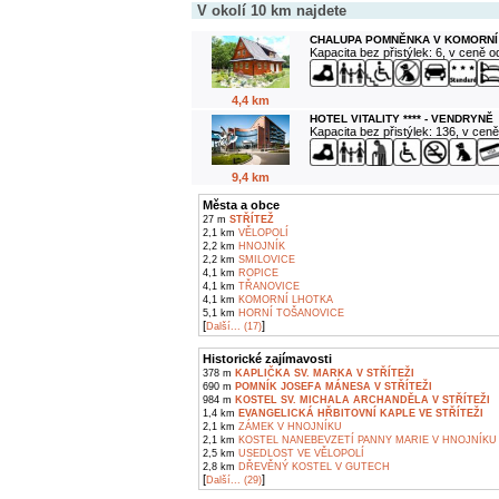
V okolí 10 km najdete
CHALUPA POMNĚNKA V KOMORNÍ
Kapacita bez přistýlek: 6, v ceně 
4,4 km
HOTEL VITALITY **** - VENDRYNĚ
Kapacita bez přistýlek: 136, v cen
9,4 km
Města a obce
27 m
STŘÍTEŽ
2,1 km
VĚLOPOLÍ
2,2 km
HNOJNÍK
2,2 km
SMILOVICE
4,1 km
ROPICE
4,1 km
TŘANOVICE
4,1 km
KOMORNÍ LHOTKA
5,1 km
HORNÍ TOŠANOVICE
[
]
Další... (17)
Historické zajímavosti
378 m
KAPLIČKA SV. MARKA V STŘÍTEŽI
690 m
POMNÍK JOSEFA MÁNESA V STŘÍTEŽI
984 m
KOSTEL SV. MICHALA ARCHANDĚLA V STŘÍTEŽI
1,4 km
EVANGELICKÁ HŘBITOVNÍ KAPLE VE STŘÍTEŽI
2,1 km
ZÁMEK V HNOJNÍKU
2,1 km
KOSTEL NANEBEVZETÍ PANNY MARIE V HNOJNÍKU
2,5 km
USEDLOST VE VĚLOPOLÍ
2,8 km
DŘEVĚNÝ KOSTEL V GUTECH
[
]
Další... (29)