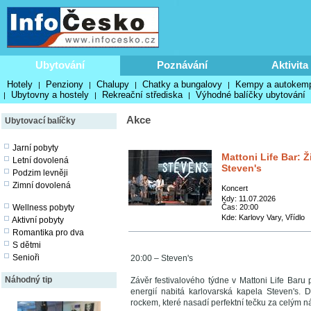
Ubytování
Poznávání
Aktivita
Hotely
Penziony
Chalupy
Chatky a bungalovy
Kempy a autokem
|
|
|
|
Ubytovny a hostely
Rekreační střediska
Výhodné balíčky ubytování
|
|
|
Akce
Ubytovací balíčky
Jarní pobyty
Mattoni Life Bar: Ž
Letní dovolená
Steven's
Podzim levněji
Zimní dovolená
Koncert
Kdy: 11.07.2026
Wellness pobyty
Čas: 20:00
Kde: Karlovy Vary, Vřídlo
Aktivní pobyty
Romantika pro dva
S dětmi
Senioři
20:00 – Steven's
Náhodný tip
Závěr festivalového týdne v Mattoni Life Baru
energií nabitá karlovarská kapela Steven's.
rockem, které nasadí perfektní tečku za celý