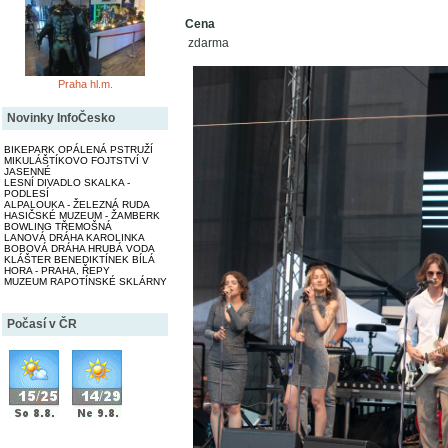
Cena
zdarma
Praha hl.m.
Novinky InfoČesko
BIKEPARK OPÁLENÁ PSTRUŽÍ
MIKULÁŠTÍKOVO FOJTSTVÍ V
JASENNÉ
LESNÍ DIVADLO SKALKA -
PODLESÍ
ALPALOUKA - ŽELEZNÁ RUDA
HASIČSKÉ MUZEUM - ŽAMBERK
BOWLING TŘEMOŠNÁ
LANOVÁ DRÁHA KAROLINKA
BOBOVÁ DRÁHA HRUBÁ VODA
KLÁŠTER BENEDIKTÍNEK BÍLÁ
HORA - PRAHA, ŘEPY
MUZEUM RAPOTÍNSKÉ SKLÁRNY
Počasí v ČR