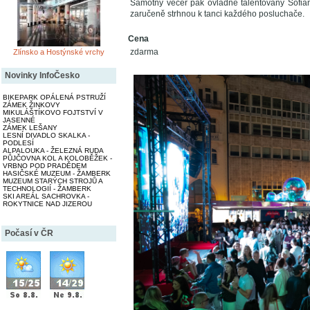
Samotný večer pak ovládne talentovaný Sofia
zaručeně strhnou k tanci každého posluchače.
Cena
zdarma
Zlínsko a Hostýnské vrchy
Novinky InfoČesko
BIKEPARK OPÁLENÁ PSTRUŽÍ
ZÁMEK ŽINKOVY
MIKULÁŠTÍKOVO FOJTSTVÍ V
JASENNÉ
ZÁMEK LEŠANY
LESNÍ DIVADLO SKALKA -
PODLESÍ
ALPALOUKA - ŽELEZNÁ RUDA
PŮJČOVNA KOL A KOLOBĚŽEK -
VRBNO POD PRADĚDEM
HASIČSKÉ MUZEUM - ŽAMBERK
MUZEUM STARÝCH STROJŮ A
TECHNOLOGIÍ - ŽAMBERK
SKI AREÁL SACHROVKA -
ROKYTNICE NAD JIZEROU
Počasí v ČR