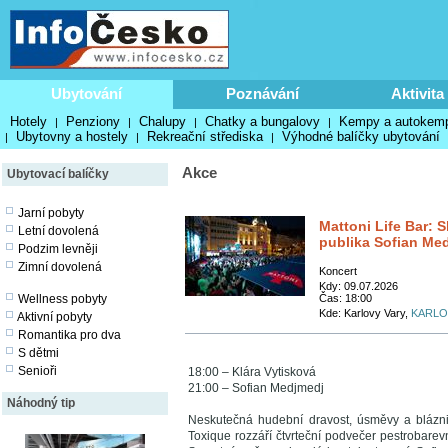
Ubytování
Poznávání
Aktivita
Hotely
Penziony
Chalupy
Chatky a bungalovy
Kempy a autokem
|
|
|
|
Ubytovny a hostely
Rekreační střediska
Výhodné balíčky ubytování
|
|
|
Akce
Ubytovací balíčky
Jarní pobyty
Mattoni Life Bar: 
Letní dovolená
publika Sofian Me
Podzim levněji
Zimní dovolená
Koncert
Kdy: 09.07.2026
Wellness pobyty
Čas: 18:00
Kde: Karlovy Vary,
KARLO
Aktivní pobyty
Romantika pro dva
S dětmi
Senioři
18:00 – Klára Vytisková
21:00 – Sofian Medjmedj
Náhodný tip
Neskutečná hudební dravost, úsměvy a blázniv
Toxique rozzáří čtvrteční podvečer pestrobarev