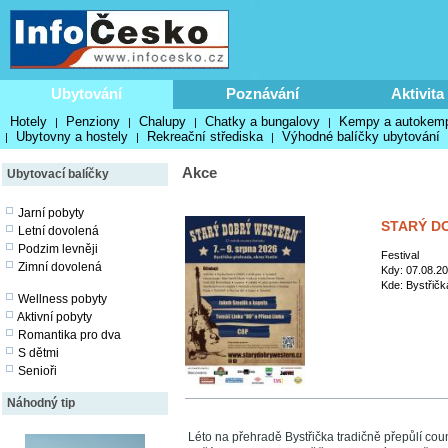
Ubytování
Poznávání
Aktivita
Hotely
Penziony
Chalupy
Chatky a bungalovy
Kempy a autokem
|
|
|
|
Ubytovny a hostely
Rekreační střediska
Výhodné balíčky ubytování
|
|
|
Akce
Ubytovací balíčky
Jarní pobyty
STARÝ D
Letní dovolená
Podzim levněji
Festival
Zimní dovolená
Kdy: 07.08.20
Kde: Bystřičk
Wellness pobyty
Aktivní pobyty
Romantika pro dva
S dětmi
Senioři
Náhodný tip
Léto na přehradě Bystřička tradičně přepůlí coun