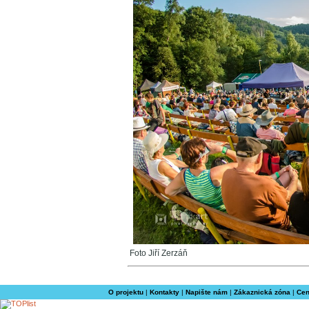
Foto Jiří Zerzáň
O projektu
|
Kontakty
|
Napište nám
|
Zákaznická zóna
|
Cen