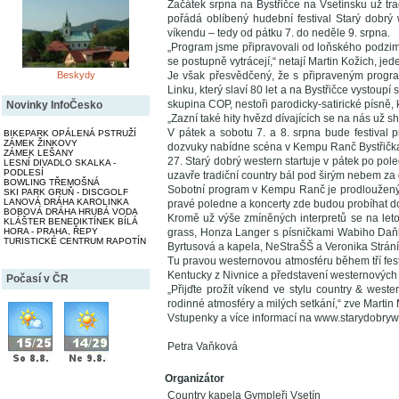
Začátek srpna na Bystřičce na Vsetínsku už tr
pořádá oblíbený hudební festival Starý dobrý
víkendu – tedy od pátku 7. do neděle 9. srpna.
„Program jsme připravovali od loňského podzimu
se postupně vytrácejí,“ netají Martin Kožich, je
Beskydy
Je však přesvědčený, že s připraveným progr
Linku, který slaví 80 let a na Bystřičce vystou
skupina COP, nestoři parodicky-satirické písně,
Novinky InfoČesko
„Zazní také hity hvězd dívajících se na nás už s
V pátek a sobotu 7. a 8. srpna bude festival 
BIKEPARK OPÁLENÁ PSTRUŽÍ
ZÁMEK ŽINKOVY
dozvuky nabídne scéna v Kempu Ranč Bystřičk
ZÁMEK LEŠANY
27. Starý dobrý western startuje v pátek po po
LESNÍ DIVADLO SKALKA -
PODLESÍ
uzavře tradiční country bál pod širým nebem za
BOWLING TŘEMOŠNÁ
Sobotní program v Kempu Ranč je prodloužený o
SKI PARK GRUŇ - DISCGOLF
LANOVÁ DRÁHA KAROLINKA
pravé poledne a koncerty zde budou probíhat d
BOBOVÁ DRÁHA HRUBÁ VODA
Kromě už výše zmíněných interpretů se na leto
KLÁŠTER BENEDIKTÍNEK BÍLÁ
HORA - PRAHA, ŘEPY
grass, Honza Langer s písničkami Wabiho Daňk
TURISTICKÉ CENTRUM RAPOTÍN
Byrtusová a kapela, NeStraŠŠ a Veronika Stráník
Tu pravou westernovou atmosféru během tří fes
Kentucky z Nivnice a představení westernových 
Počasí v ČR
„Přijďte prožít víkend ve stylu country & west
rodinné atmosféry a milých setkání,“ zve Martin 
Vstupenky a více informací na www.starydobrywe
Petra Vaňková
Organizátor
Country kapela Gympleři Vsetín