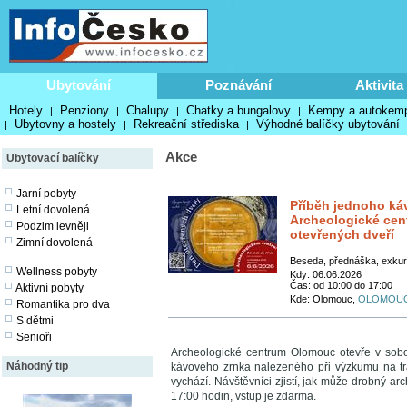
Ubytování
Poznávání
Aktivita
Hotely
Penziony
Chalupy
Chatky a bungalovy
Kempy a autokem
|
|
|
|
Ubytovny a hostely
Rekreační střediska
Výhodné balíčky ubytování
|
|
|
Akce
Ubytovací balíčky
Jarní pobyty
Příběh jednoho ká
Letní dovolená
Archeologické ce
Podzim levněji
otevřených dveří
Zimní dovolená
Beseda, přednáška, exku
Wellness pobyty
Kdy: 06.06.2026
Čas: od 10:00 do 17:00
Aktivní pobyty
Kde: Olomouc,
OLOMOU
Romantika pro dva
S dětmi
Senioři
Archeologické centrum Olomouc otevře v sobo
Náhodný tip
kávového zrnka nalezeného při výzkumu na tr
vychází. Návštěvníci zjistí, jak může drobný ar
17:00 hodin, vstup je zdarma.