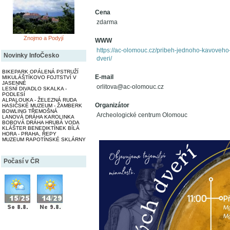
Cena
zdarma
Znojmo a Podyjí
WWW
https://ac-olomouc.cz/pribeh-jednoho-kavoveh
Novinky InfoČesko
dveri/
BIKEPARK OPÁLENÁ PSTRUŽÍ
E-mail
MIKULÁŠTÍKOVO FOJTSTVÍ V
JASENNÉ
orlitova@ac-olomouc.cz
LESNÍ DIVADLO SKALKA -
PODLESÍ
ALPALOUKA - ŽELEZNÁ RUDA
Organizátor
HASIČSKÉ MUZEUM - ŽAMBERK
BOWLING TŘEMOŠNÁ
Archeologické centrum Olomouc
LANOVÁ DRÁHA KAROLINKA
BOBOVÁ DRÁHA HRUBÁ VODA
KLÁŠTER BENEDIKTÍNEK BÍLÁ
HORA - PRAHA, ŘEPY
MUZEUM RAPOTÍNSKÉ SKLÁRNY
Počasí v ČR