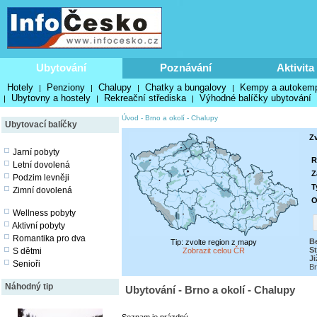
Ubytování
Poznávání
Aktivita
Hotely
Penziony
Chalupy
Chatky a bungalovy
Kempy a autokem
|
|
|
|
Ubytovny a hostely
Rekreační střediska
Výhodné balíčky ubytování
|
|
|
Úvod
-
Brno a okolí
-
Chalupy
Ubytovací balíčky
Zv
Jarní pobyty
R
Letní dovolená
Z
Podzim levněji
T
Zimní dovolená
O
Wellness pobyty
Aktivní pobyty
Romantika pro dva
B
Tip: zvolte region z mapy
S
S dětmi
Zobrazit celou ČR
J
Senioři
Br
Náhodný tip
Ubytování - Brno a okolí - Chalupy