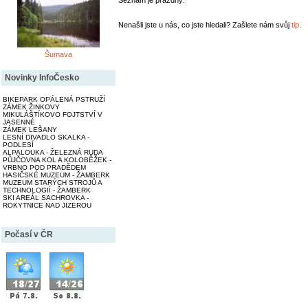
Seznam je prázdný.
Nenašli jste u nás, co jste hledali? Zašlete nám svůj
tip
.
Šumava
Novinky InfoČesko
BIKEPARK OPÁLENÁ PSTRUŽÍ
ZÁMEK ŽINKOVY
MIKULÁŠTÍKOVO FOJTSTVÍ V
JASENNÉ
ZÁMEK LEŠANY
LESNÍ DIVADLO SKALKA -
PODLESÍ
ALPALOUKA - ŽELEZNÁ RUDA
PŮJČOVNA KOL A KOLOBĚŽEK -
VRBNO POD PRADĚDEM
HASIČSKÉ MUZEUM - ŽAMBERK
MUZEUM STARÝCH STROJŮ A
TECHNOLOGIÍ - ŽAMBERK
SKI AREÁL SACHROVKA -
ROKYTNICE NAD JIZEROU
Počasí v ČR