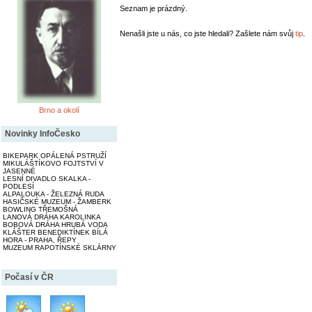
Seznam je prázdný.
Nenašli jste u nás, co jste hledali? Zašlete nám svůj
tip
.
Brno a okolí
Novinky InfoČesko
BIKEPARK OPÁLENÁ PSTRUŽÍ
MIKULÁŠTÍKOVO FOJTSTVÍ V
JASENNÉ
LESNÍ DIVADLO SKALKA -
PODLESÍ
ALPALOUKA - ŽELEZNÁ RUDA
HASIČSKÉ MUZEUM - ŽAMBERK
BOWLING TŘEMOŠNÁ
LANOVÁ DRÁHA KAROLINKA
BOBOVÁ DRÁHA HRUBÁ VODA
KLÁŠTER BENEDIKTÍNEK BÍLÁ
HORA - PRAHA, ŘEPY
MUZEUM RAPOTÍNSKÉ SKLÁRNY
Počasí v ČR