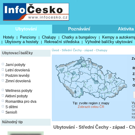
Ubytování
Poznávání
Aktivita
Hotely
Penziony
Chalupy
Chatky a bungalovy
Kempy a autokem
|
|
|
|
Ubytovny a hostely
Rekreační střediska
Výhodné balíčky ubytování
|
|
|
Úvod
-
Střední Čechy - západ
-
Chalupy
Ubytovací balíčky
Zv
Jarní pobyty
R
Letní dovolená
Z
Podzim levněji
T
Zimní dovolená
O
Wellness pobyty
Aktivní pobyty
Romantika pro dva
V
Tip: zvolte region z mapy
Ch
S dětmi
Zobrazit celou ČR
St
Senioři
se
K
Náhodný tip
Ubytování - Střední Čechy - západ - C