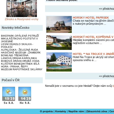
Třídění seznamu podle:
<< předchoz
HORSKY HOTEL PAPRSEK
Zlínsko a Hostýnské vrchy
Chata se nachází na jižním úbočí
s nulovým průmyslovým ...
Novinky InfoČesko
BIKEPARK OPÁLENÁ PSTRUŽÍ
HORSKÝ HOTEL KOPŘIVNÁ V
MIKULÁŠTÍKOVO FOJTSTVÍ V
Hledáte kompletní zázemí pro cel
JASENNÉ
nejčistším vzduchem ...
LESNÍ DIVADLO SKALKA -
PODLESÍ
ALPALOUKA - ŽELEZNÁ RUDA
HASIČSKÉ MUZEUM - ŽAMBERK
HOTEL ** NA TROJCE V JIND
BOWLING TŘEMOŠNÁ
Hotel Na Trojce je ukrytý od sho
LANOVÁ DRÁHA KAROLINKA
spousta sněhu a ...
BOBOVÁ DRÁHA HRUBÁ VODA
KLÁŠTER BENEDIKTÍNEK BÍLÁ
HORA - PRAHA, ŘEPY
MUZEUM RAPOTÍNSKÉ SKLÁRNY
<< předchoz
Počasí v ČR
Nenašli jste v seznamu co jste hledali? Dejte nám svůj
t
O projektu
|
Kontakty
|
Napište nám
|
Zákaznická zóna
|
Cen