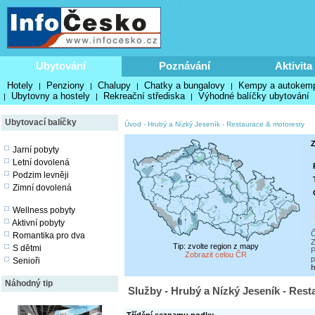
Ubytování
Poznávání
Aktivita
Hotely
Penziony
Chalupy
Chatky a bungalovy
Kempy a autokem
|
|
|
|
Ubytovny a hostely
Rekreační střediska
Výhodné balíčky ubytování
|
|
|
Ubytovací balíčky
Úvod
-
Hrubý a Nízký Jeseník
-
Restaurace & motoresty
Z
Jarní pobyty
Letní dovolená
Podzim levněji
Zimní dovolená
Wellness pobyty
Aktivní pobyty
Č
Romantika pro dva
Z
Tip: zvolte region z mapy
S dětmi
P
Zobrazit celou ČR
p
Senioři
h
Náhodný tip
Služby - Hrubý a Nízký Jeseník - Res