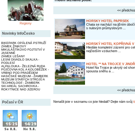
Třídění seznamu podle:
<< předchoz
HORSKY HOTEL PAPRSEK
Regiony
Chata se nachází na jižním úbočí
s nulovým průmyslovým ...
Novinky InfoČesko
BIKEPARK OPÁLENÁ PSTRUŽÍ
HORSKÝ HOTEL KOPŘIVNÁ V
ZÁMEK ŽINKOVY
Hledáte kompletní zázemí pro cel
MIKULÁŠTÍKOVO FOJTSTVÍ V
nejčistším vzduchem ...
JASENNÉ
ZÁMEK LEŠANY
LESNÍ DIVADLO SKALKA -
PODLESÍ
HOTEL ** NA TROJCE V JIND
ALPALOUKA - ŽELEZNÁ RUDA
Hotel Na Trojce je ukrytý od sho
PŮJČOVNA KOL A KOLOBĚŽEK -
spousta sněhu a ...
VRBNO POD PRADĚDEM
HASIČSKÉ MUZEUM - ŽAMBERK
MUZEUM STARÝCH STROJŮ A
TECHNOLOGIÍ - ŽAMBERK
SKI AREÁL SACHROVKA -
ROKYTNICE NAD JIZEROU
<< předchoz
Nenašli jste v seznamu co jste hledali? Dejte nám svůj
t
Počasí v ČR