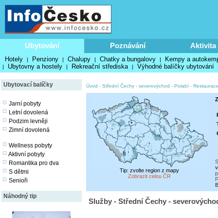
Ubytování
Poznávání
Aktivita
Hotely
Penziony
Chalupy
Chatky a bungalovy
Kempy a autokem
|
|
|
|
Ubytovny a hostely
Rekreační střediska
Výhodné balíčky ubytování
|
|
|
Ubytovací balíčky
Úvod
-
Střední Čechy - severovýchod - Polabí
-
Restaurace
Z
Jarní pobyty
Letní dovolená
Podzim levněji
Zimní dovolená
Wellness pobyty
Aktivní pobyty
S
Romantika pro dva
v
Tip: zvolte region z mapy
S dětmi
p
Zobrazit celou ČR
P
Senioři
Náhodný tip
Služby - Střední Čechy - severovýchod