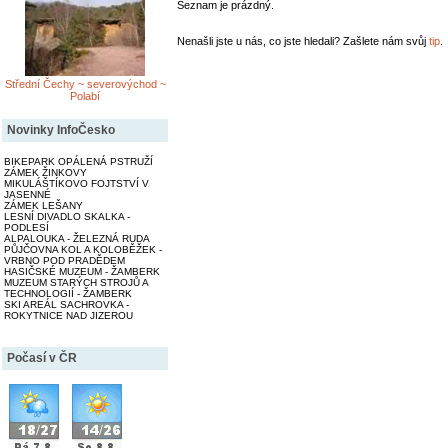
Seznam je prázdný.
Nenašli jste u nás, co jste hledali? Zašlete nám svůj
tip
.
Střední Čechy ~ severovýchod ~
Polabí
Novinky InfoČesko
BIKEPARK OPÁLENÁ PSTRUŽÍ
ZÁMEK ŽINKOVY
MIKULÁŠTÍKOVO FOJTSTVÍ V
JASENNÉ
ZÁMEK LEŠANY
LESNÍ DIVADLO SKALKA -
PODLESÍ
ALPALOUKA - ŽELEZNÁ RUDA
PŮJČOVNA KOL A KOLOBĚŽEK -
VRBNO POD PRADĚDEM
HASIČSKÉ MUZEUM - ŽAMBERK
MUZEUM STARÝCH STROJŮ A
TECHNOLOGIÍ - ŽAMBERK
SKI AREÁL SACHROVKA -
ROKYTNICE NAD JIZEROU
Počasí v ČR