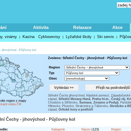
ání
Aktivita
Relaxace
Akce
y, vinárny
Kasína
Cykloservisy
Lyžařské školy
Ski servis
Půjčov
|
|
|
|
- jihovýchod
-
Půjčovny kol
Zvoleno: Střední Čechy - jihovýchod - Půjčovny kol
Region
Typ
Obec
Střední Čechy jihovýchod
,
Kladské pomezí
,
Západočeské 
západ
,
Střední Morava Haná
,
Praha hl.m.
,
Český ráj
,
Kr
volte region z mapy
Chodsko a Stříbrsko
,
Šumava
,
Znojmo a Podyjí
,
Pardub
brazit celou ČR
Hlinecko
,
Písecko, Strakonice a Táborsko
,
Slovácko a Bí
západ
,
Orlické hory a podhůří
dní Čechy - jihovýchod - Půjčovny kol
odle:
Kategorie
Název
(123)
Region