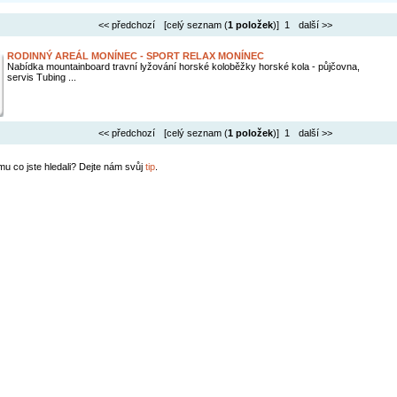
<< předchozí
[celý seznam (
1 položek
)] 1
další >>
RODINNÝ AREÁL MONÍNEC - SPORT RELAX MONÍNEC
Nabídka mountainboard travní lyžování horské koloběžky horské kola - půjčovna,
servis Tubing ...
<< předchozí
[celý seznam (
1 položek
)] 1
další >>
mu co jste hledali? Dejte nám svůj
tip
.