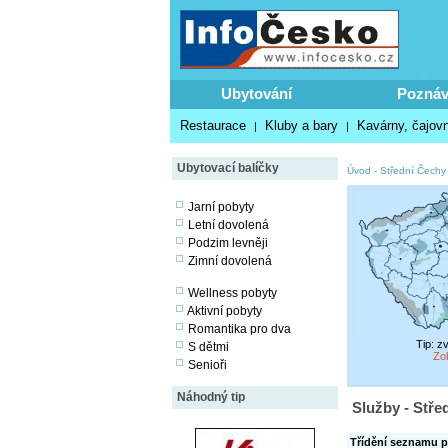
Ubytování
Poznáv
Restaurace
Kluby a bary
Kavárny, čajovn
|
|
Ubytovací balíčky
Úvod
-
Střední Čechy 
Jarní pobyty
Letní dovolená
Podzim levněji
Zimní dovolená
Wellness pobyty
Aktivní pobyty
Romantika pro dva
Tip: z
S dětmi
Zo
Senioři
Náhodný tip
Služby - Stře
Třídění seznamu p