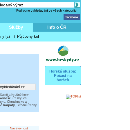
Podrobné vyhledávání ve všech kategoriích
Služby
Info o ČR
ny lyží
Půjčovny kol
|
Horská služba:
Počasí na
horách
lázně a Krušné hory
konoše
,
Český les,
icko, Chrudimsko a
lé Karpaty
,
Střední Čechy
Návštěvnost