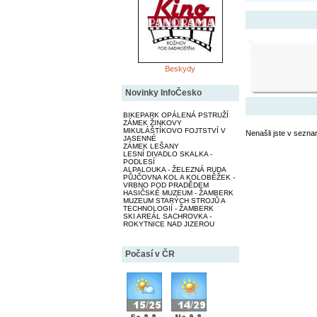
Beskydy
Novinky InfoČesko
BIKEPARK OPÁLENÁ PSTRUŽÍ
ZÁMEK ŽINKOVY
MIKULÁŠTÍKOVO FOJTSTVÍ V
Nenašli jste v sezna
JASENNÉ
ZÁMEK LEŠANY
LESNÍ DIVADLO SKALKA -
PODLESÍ
ALPALOUKA - ŽELEZNÁ RUDA
PŮJČOVNA KOL A KOLOBĚŽEK -
VRBNO POD PRADĚDEM
HASIČSKÉ MUZEUM - ŽAMBERK
MUZEUM STARÝCH STROJŮ A
TECHNOLOGIÍ - ŽAMBERK
SKI AREÁL SACHROVKA -
ROKYTNICE NAD JIZEROU
Počasí v ČR