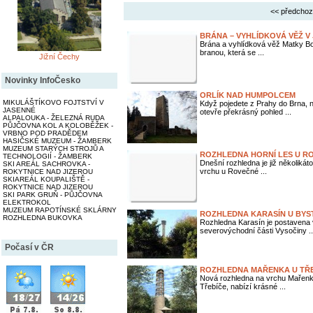
<< předchoz
BRÁNA – VYHLÍDKOVÁ VĚŽ V 
Brána a vyhlídková věž Matky Bo
branou, která se ...
Jižní Čechy
Novinky InfoČesko
ORLÍK NAD HUMPOLCEM
MIKULÁŠTÍKOVO FOJTSTVÍ V
Když pojedete z Prahy do Brna, 
JASENNÉ
otevře překrásný pohled ...
ALPALOUKA - ŽELEZNÁ RUDA
PŮJČOVNA KOL A KOLOBĚŽEK -
VRBNO POD PRADĚDEM
HASIČSKÉ MUZEUM - ŽAMBERK
MUZEUM STARÝCH STROJŮ A
ROZHLEDNA HORNÍ LES U R
TECHNOLOGIÍ - ŽAMBERK
Dnešní rozhledna je již několiká
SKI AREÁL SACHROVKA -
vrchu u Rovečné ...
ROKYTNICE NAD JIZEROU
SKIAREÁL KOUPALIŠTĚ -
ROKYTNICE NAD JIZEROU
SKI PARK GRUŇ - PŮJČOVNA
ELEKTROKOL
MUZEUM RAPOTÍNSKÉ SKLÁRNY
ROZHLEDNA KARASÍN U BYS
ROZHLEDNA BUKOVKA
Rozhledna Karasín je postavena
severovýchodní části Vysočiny ..
Počasí v ČR
ROZHLEDNA MAŘENKA U TŘ
Nová rozhledna na vrchu Mařenka
Třebíče, nabízí krásné ...