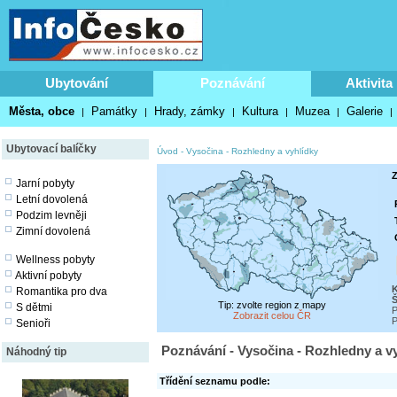
Ubytování
Poznávání
Aktivita
Města, obce
Památky
Hrady, zámky
Kultura
Muzea
Galerie
|
|
|
|
|
|
Ubytovací balíčky
Úvod
-
Vysočina
-
Rozhledny a vyhlídky
Z
Jarní pobyty
Letní dovolená
Podzim levněji
Zimní dovolená
Wellness pobyty
Aktivní pobyty
Romantika pro dva
Tip: zvolte region z mapy
S dětmi
P
Zobrazit celou ČR
P
Senioři
Poznávání - Vysočina - Rozhledny a v
Náhodný tip
Třídění seznamu podle: