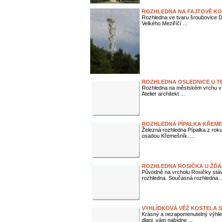
ROZHLEDNA NA FAJTOVĚ KOP
Rozhledna ve tvaru šroubovice D
Velkého Meziříčí ...
ROZHLEDNA OSLEDNICE U T
Rozhledna na městském vrchu v Te
Atelier architekt ...
ROZHLEDNA PÍPALKA KŘEME
Železná rozhledna Pípalka z rok
osadou Křemešník. ...
ROZHLEDNA ROSIČKA U ŽĎÁ
Původně na vrcholu Rosičky stáv
rozhledna. Současná rozhledna ..
VYHLÍDKOVÁ VĚŽ KOSTELA S
Krásný a nezapomenutelný výhled
dlani, vám nabídne ...