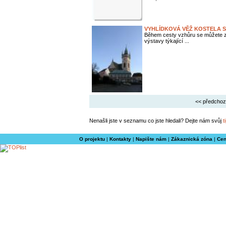
VYHLÍDKOVÁ VĚŽ KOSTELA S
Během cesty vzhůru se můžete za
výstavy týkající ...
<< předchoz
Nenašli jste v seznamu co jste hledali? Dejte nám svůj
t
O projektu
|
Kontakty
|
Napište nám
|
Zákaznická zóna
|
Cen