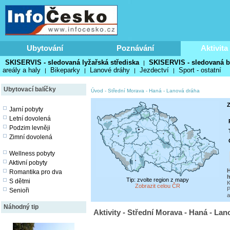
Ubytování
Poznávání
Aktivita
SKISERVIS - sledovaná lyžařská střediska
SKISERVIS - sledovaná b
|
areály a haly
Bikeparky
Lanové dráhy
Jezdectví
Sport - ostatní
|
|
|
|
Ubytovací balíčky
Úvod
-
Střední Morava - Haná
-
Lanová dráha
Z
Jarní pobyty
Letní dovolená
Podzim levněji
Zimní dovolená
Wellness pobyty
Aktivní pobyty
H
Romantika pro dva
h
Tip: zvolte region z mapy
S dětmi
K
Zobrazit celou ČR
P
Senioři
a
Náhodný tip
Aktivity - Střední Morava - Haná - La