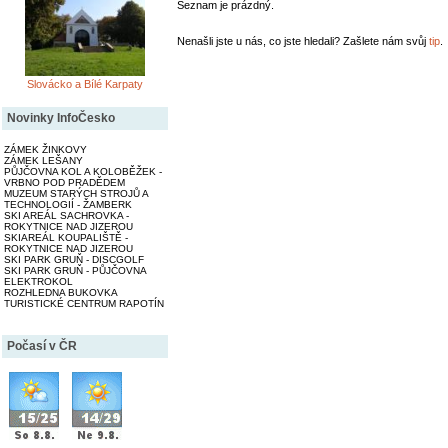
Seznam je prázdný.
Nenašli jste u nás, co jste hledali? Zašlete nám svůj
tip
.
Slovácko a Bílé Karpaty
Novinky InfoČesko
ZÁMEK ŽINKOVY
ZÁMEK LEŠANY
PŮJČOVNA KOL A KOLOBĚŽEK -
VRBNO POD PRADĚDEM
MUZEUM STARÝCH STROJŮ A
TECHNOLOGIÍ - ŽAMBERK
SKI AREÁL SACHROVKA -
ROKYTNICE NAD JIZEROU
SKIAREÁL KOUPALIŠTĚ -
ROKYTNICE NAD JIZEROU
SKI PARK GRUŇ - DISCGOLF
SKI PARK GRUŇ - PŮJČOVNA
ELEKTROKOL
ROZHLEDNA BUKOVKA
TURISTICKÉ CENTRUM RAPOTÍN
Počasí v ČR