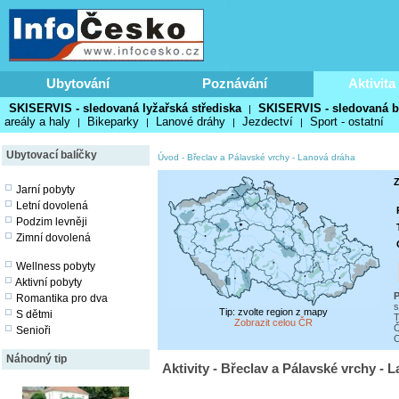
Ubytování
Poznávání
Aktivita
SKISERVIS - sledovaná lyžařská střediska
SKISERVIS - sledovaná b
|
areály a haly
Bikeparky
Lanové dráhy
Jezdectví
Sport - ostatní
|
|
|
|
Ubytovací balíčky
Úvod
-
Břeclav a Pálavské vrchy
-
Lanová dráha
Z
Jarní pobyty
Letní dovolená
Podzim levněji
Zimní dovolená
Wellness pobyty
Aktivní pobyty
P
Romantika pro dva
s
Tip: zvolte region z mapy
S dětmi
T
Zobrazit celou ČR
Č
Senioři
O
Náhodný tip
Aktivity - Břeclav a Pálavské vrchy - 