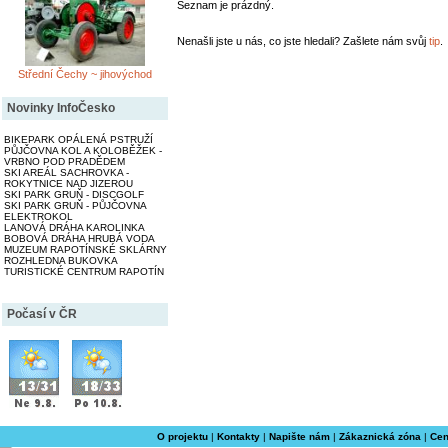
Seznam je prázdný.
Nenašli jste u nás, co jste hledali? Zašlete nám svůj
tip
.
Střední Čechy ~ jihovýchod
Novinky InfoČesko
BIKEPARK OPÁLENÁ PSTRUŽÍ
PŮJČOVNA KOL A KOLOBĚŽEK -
VRBNO POD PRADĚDEM
SKI AREÁL SACHROVKA -
ROKYTNICE NAD JIZEROU
SKI PARK GRUŇ - DISCGOLF
SKI PARK GRUŇ - PŮJČOVNA
ELEKTROKOL
LANOVÁ DRÁHA KAROLINKA
BOBOVÁ DRÁHA HRUBÁ VODA
MUZEUM RAPOTÍNSKÉ SKLÁRNY
ROZHLEDNA BUKOVKA
TURISTICKÉ CENTRUM RAPOTÍN
Počasí v ČR
O projektu
|
Kontakty
|
Napište nám
|
Zákaznická zóna
|
Cen