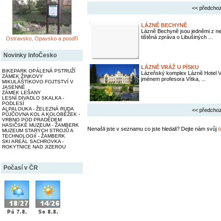
<< předchoz
LÁZNĚ BECHYNĚ
Lázně Bechyně jsou jedněmi z ne
tištěná zpráva o Libušiných ...
Ostravsko, Opavsko a poodří
Novinky InfoČesko
LÁZNĚ VRÁŽ U PÍSKU
BIKEPARK OPÁLENÁ PSTRUŽÍ
Lázeňský komplex Lázně Hotel Vr
ZÁMEK ŽINKOVY
jménem profesora Vítka, ...
MIKULÁŠTÍKOVO FOJTSTVÍ V
JASENNÉ
ZÁMEK LEŠANY
LESNÍ DIVADLO SKALKA -
PODLESÍ
ALPALOUKA - ŽELEZNÁ RUDA
<< předchoz
PŮJČOVNA KOL A KOLOBĚŽEK -
VRBNO POD PRADĚDEM
HASIČSKÉ MUZEUM - ŽAMBERK
Nenašli jste v seznamu co jste hledali? Dejte nám svůj
t
MUZEUM STARÝCH STROJŮ A
TECHNOLOGIÍ - ŽAMBERK
SKI AREÁL SACHROVKA -
ROKYTNICE NAD JIZEROU
Počasí v ČR