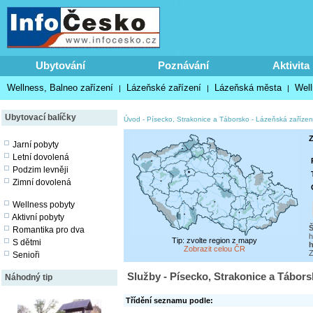
Ubytování
Poznávání
Aktivita
Wellness, Balneo zařízení
Lázeňské zařízení
Lázeňská města
Well
|
|
|
Ubytovací balíčky
Úvod
-
Písecko, Strakonice a Táborsko
-
Lázeňská zařízen
Z
Jarní pobyty
Letní dovolená
Podzim levněji
Zimní dovolená
Wellness pobyty
Aktivní pobyty
Romantika pro dva
h
Tip: zvolte region z mapy
S dětmi
h
Zobrazit celou ČR
Z
Senioři
Služby - Písecko, Strakonice a Tábors
Náhodný tip
Třídění seznamu podle: