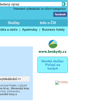
Podrobné vyhledávání ve všech kategoriích
Služby
Info o ČR
stika a ranče
Apartmány
Business hotely
|
|
Horská služba:
Počasí na
horách
východ Polabí
,
Lužické
ha hl.m.
,
Moravský kras
vrchy
,
Ostravsko,
izerské hory a