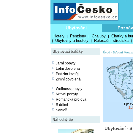
Ubytování
Poznáv
Hotely
Penziony
Chalupy
Chatky a bu
|
|
|
Ubytovny a hostely
Rekreační střediska
|
|
|
Ubytovací balíčky
Úvod
-
Střední Morav
Jarní pobyty
Letní dovolená
Podzim levněji
Zimní dovolená
Wellness pobyty
Aktivní pobyty
Romantika pro dva
Tip: z
S dětmi
Zo
Senioři
Náhodný tip
Ubytování - S