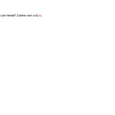
o jste hledali? Zašlete nám svůj
tip
.