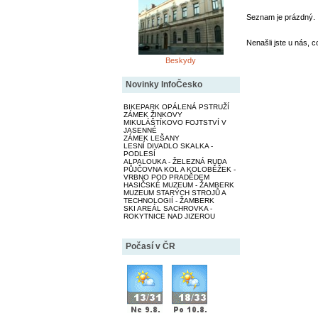
Seznam je prázdný.
Nenašli jste u nás, c
Beskydy
Novinky InfoČesko
BIKEPARK OPÁLENÁ PSTRUŽÍ
ZÁMEK ŽINKOVY
MIKULÁŠTÍKOVO FOJTSTVÍ V
JASENNÉ
ZÁMEK LEŠANY
LESNÍ DIVADLO SKALKA -
PODLESÍ
ALPALOUKA - ŽELEZNÁ RUDA
PŮJČOVNA KOL A KOLOBĚŽEK -
VRBNO POD PRADĚDEM
HASIČSKÉ MUZEUM - ŽAMBERK
MUZEUM STARÝCH STROJŮ A
TECHNOLOGIÍ - ŽAMBERK
SKI AREÁL SACHROVKA -
ROKYTNICE NAD JIZEROU
Počasí v ČR