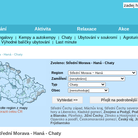
ání
Aktivita
Relaxace
Akce
ngalovy
Kempy a autokempy
Chaty
Ubytování v soukromí
Agroturi
|
|
|
|
Výhodné balíčky ubytování
Last minute
|
a - Haná
-
Chaty
Zvoleno: Střední Morava - Haná - Chaty
Region
Zaměření
Typ
Obec
volte region z mapy
Střední Čechy západ
,
Máchův kraj
,
Střední Čechy severo
brazit celou ČR
hory a Liberecko
,
Kladské pomezí
,
Znojmo a Podyjí
,
Pra
a Blansko
,
Plzeňsko
,
Jižní Čechy
,
Zlínsko a Hostýnské 
Opavsko a poodří
,
Českomoravské pomezí
,
Český ráj
,
J
Frýdlantsko
třední Morava - Haná - Chaty