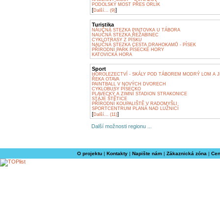
PODOLSKÝ MOST PŘES ORLÍK
[
]
Další... (9)
Turistika
NÁUČNÁ STEZKA PINTOVKA U TÁBORA
NAUČNÁ STEZKA ŘEŽABINEC
CYKLOTRASY Z PÍSKU
NAUČNÁ STEZKA CESTA DRAHOKAMŮ - PÍSEK
PŘÍRODNÍ PARK PÍSECKÉ HORY
KATOVICKÁ HORA
Sport
HOROLEZECTVÍ - SKÁLY POD TÁBOREM MODRÝ LOM A J
ŘEKA OTAVA
PAINTBALL V NOVÝCH DVORECH
CYKLOBUSY PÍSECKO
PLAVECKÝ A ZIMNÍ STADION STRAKONICE
STÁJE ŠTĚTICE
PŘÍRODNÍ KOUPALIŠTĚ V RADOMYŠLI
SPORTCENTRUM PLANÁ NAD LUŽNICÍ
[
]
Další... (11)
Další možnosti regionu ...
O projektu
|
Kontakty
|
Napište nám
|
Zákaznická zóna
|
Cen