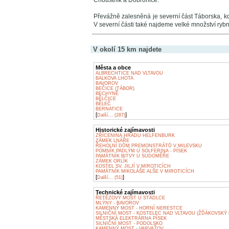
Choustník a Dobronice.
Převážně zalesněná je severní část Táborska, k
V severní části také najdeme velké množství rybní
V okolí 15 km najdete
Města a obce
ALBRECHTICE NAD VLTAVOU
BALKOVA LHOTA
BAVOROV
BEČICE (TÁBOR)
BECHYNĚ
BĚLČICE
BĚLEČ
BERNATICE
[
]
Další... (287)
Historické zajímavosti
ZŘÍCENINA HRADU HELFENBURK
ZÁMEK LNÁŘE
ŘEHOLNÍ DŮM PREMONSTRÁTŮ V MILEVSKU
POMNÍK PADLÝM U SOLFERINA - PÍSEK
PAMÁTNÍK BITVY U SUDOMĚŘE
ZÁMEK ORLÍK
KOSTEL SV. JILJÍ V MIROTICÍCH
PAMÁTNÍK MIKOLÁŠE ALŠE V MIROTICÍCH
[
]
Další... (51)
Technické zajímavosti
ŘETĚZOVÝ MOST U STÁDLCE
MLÝNY - BAVOROV
KAMENNÝ MOST - HORNÍ NERESTCE
SILNIČNÍ MOST - KOSTELEC NAD VLTAVOU (ŽĎÁKOVSKÝ
MĚSTSKÁ ELEKTRÁRNA PÍSEK
SILNIČNÍ MOST - PODOLSKO
KAMENNÝ MOST - VARVAŽOV