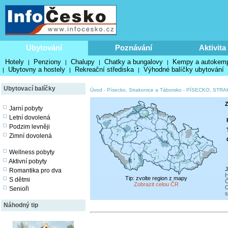
Ubytování
Poznávání
Aktivita
Hotely
Penziony
Chalupy
Chatky a bungalovy
Kempy a autokem
|
|
|
|
Ubytovny a hostely
Rekreační střediska
Výhodné balíčky ubytování
|
|
|
Ubytovací balíčky
Úvod
-
Písecko, Strakonice a Táborsko
-
PÍSECKO, STRA
Z
Jarní pobyty
Letní dovolená
Podzim levněji
Zimní dovolená
Wellness pobyty
Aktivní pobyty
J
Romantika pro dva
H
Tip: zvolte region z mapy
S dětmi
Č
Zobrazit celou ČR
O
Senioři
s
Náhodný tip