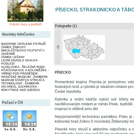
PÍSECKO, STRAKONICKO A TÁB
Orlické hory a podhůří
Fotografie (1)
Novinky InfoČesko
BIKEPARK OPÁLENÁ PSTRUŽÍ
ZÁMEK ŽINKOVY
MIKULÁŠTÍKOVO FOJTSTVÍ V
JASENNÉ
ZÁMEK LEŠANY
LESNÍ DIVADLO SKALKA -
PODLESÍ
ALPALOUKA - ŽELEZNÁ RUDA
PŮJČOVNA KOL A KOLOBĚŽEK -
PÍSECKO
VRBNO POD PRADĚDEM
HASIČSKÉ MUZEUM - ŽAMBERK
MUZEUM STARÝCH STROJŮ A
Romantická krajina Písecka je pomyslnou vst
TECHNOLOGIÍ - ŽAMBERK
hlubokých lesů a rybníků je ideálním místem pro
SKI AREÁL SACHROVKA -
ROKYTNICE NAD JIZEROU
České republiky.
Rybníky a vodní nádrže nabízí své břehy ke 
Počasí v ČR
navštěvovaným místem je město Písek, bydliště
inspirací k většině jeho děl.
Nejvýznamnější technickou památkou Písku je 
královský hrad Zvíkov či novodobý Žďákovský most
Písecké hory slouží k aktivnímu odpočinku a rel