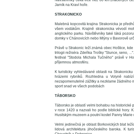
Návštěvníky čeká více než 60 km značených cest
Jarník na Kraví hoře.
STRAKONICKO
Malebná kopcovitá krajina Strakonicka je předhůř
všem vodákům. Krajině strakonicka vévodí moh
anglického parku. Návštěvníky také láká pozor
domky v Chánovicích nebo Mlýny v Bavorově urči
Právě u Strakonic leží známá obec Hoštice, kde m
trilogii režiséra Zdeňka Trošky "Slunce, seno, ...
festival "Stodola Michala Tučného" právě v H
příjemnou atmosféru.
K turisticky vyhledávané oblasti na Strakonicku
hrázemi rybníků. Rozhledna u Volyně nabízí
nezapomenutelné zážitky a nezklame žádného náv
sport snad ve všech podobách
TÁBORSKO
Táborsko je oblastí velmi bohatou na historické
v roce 1420 a nazvali ho podle biblické hory.
Husitským muzeem a poutní kostel Panny Marie n
Velmi jedinečná je oblast Borkovických blat ležíc
lidová architektura jihočeského baroka. K tur