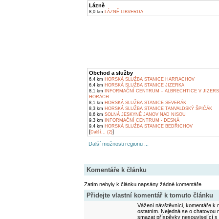
Lázně
8,0 km
LÁZNĚ LIBVERDA
Obchod a služby
6,4 km
HORSKÁ SLUŽBA STANICE HARRACHOV
6,4 km
HORSKÁ SLUŽBA STANICE JIZERKA
8,1 km
INFORMAČNÍ CENTRUM – ALBRECHTICE V JIZER
HORÁCH
8,1 km
HORSKÁ SLUŽBA STANICE SEVERÁK
8,3 km
HORSKÁ SLUŽBA STANICE TANVALDSKÝ ŠPIČÁK
8,6 km
SOLNÁ JESKYNĚ JANOV NAD NISOU
9,3 km
INFORMAČNÍ CENTRUM - DESNÁ
9,4 km
HORSKÁ SLUŽBA STANICE BEDŘICHOV
[
]
Další... (2)
Další možnosti regionu ...
Komentáře k článku
Zatím nebyly k článku napsány žádné komentáře.
Přidejte vlastní komentář k tomuto článku
Vážení návštěvníci, komentáře k m
ostatním. Nejedná se o chatovou m
smazat příspěvky nesouvisející s