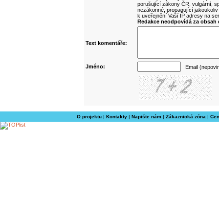
porušující zákony ČR, vulgární, sp
nezákonné, propagující jakoukoliv
k uveřejnění Vaší IP adresy na s
Redakce neodpovídá za obsah d
Text komentáře:
Jméno:
Email (nepovi
O projektu
|
Kontakty
|
Napište nám
|
Zákaznická zóna
|
Cen