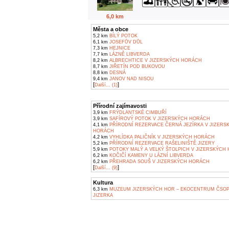
6,0 km
Města a obce
5,2 km
BÍLÝ POTOK
6,1 km
JOSEFŮV DŮL
7,3 km
HEJNICE
7,7 km
LÁZNĚ LIBVERDA
8,2 km
ALBRECHTICE V JIZERSKÝCH HORÁCH
8,7 km
JIŘETÍN POD BUKOVOU
8,8 km
DESNÁ
9,4 km
JANOV NAD NISOU
[
]
Další... (1)
Přírodní zajímavosti
3,9 km
FRÝDLANTSKÉ CIMBUŘÍ
3,9 km
SAFÍROVÝ POTOK V JIZERSKÝCH HORÁCH
4,1 km
PŘÍRODNÍ REZERVACE ČERNÁ JEZÍRKA V JIZERS
HORÁCH
4,2 km
VYHLÍDKA PALIČNÍK V JIZERSKÝCH HORÁCH
5,2 km
PŘÍRODNÍ REZERVACE RAŠELINIŠTĚ JIZERY
5,9 km
POTOKY MALÝ A VELKÝ ŠTOLPICH V JIZERSKÝCH
6,2 km
KOČIČÍ KAMENY U LÁZNÍ LIBVERDA
6,2 km
PŘEHRADA SOUŠ V JIZERSKÝCH HORÁCH
[
]
Další... (9)
Kultura
6,3 km
MUZEUM JIZERSKÝCH HOR – EKOCENTRUM ČSO
JIZERKA