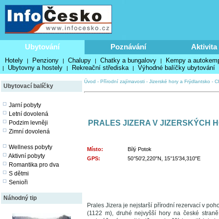
Ubytování
Poznávání
Aktivita
Hotely
Penziony
Chalupy
Chatky a bungalovy
Kempy a autokem
|
|
|
|
Ubytovny a hostely
Rekreační střediska
Výhodné balíčky ubytování
|
|
|
Úvod
-
Přírodní zajímavosti
-
Jizerské hory a Frýdlantsko
-
C
Ubytovací balíčky
Jarní pobyty
Letní dovolená
PRALES JIZERA V JIZERSKÝCH 
Podzim levněji
Zimní dovolená
Wellness pobyty
Místo:
Bílý Potok
Aktivní pobyty
GPS:
50°50'2,220"N, 15°15'34,310"E
Romantika pro dva
S dětmi
Senioři
Náhodný tip
Prales Jizera je nejstarší přírodní rezervací v poh
(1122 m), druhé nejvyšší hory na české stran