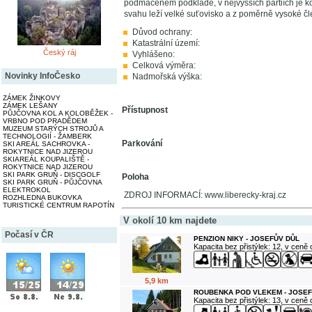
podmáčeném podkladě, v nejvyšších partiích je ko
svahu leží velké suťovisko a z poměrně vysoké člen
Důvod ochrany:
Katastrální území:
Český ráj
Vyhlášeno:
Celková výměra:
Novinky InfoČesko
Nadmořská výška:
ZÁMEK ŽINKOVY
ZÁMEK LEŠANY
Přístupnost
PŮJČOVNA KOL A KOLOBĚŽEK -
VRBNO POD PRADĚDEM
MUZEUM STARÝCH STROJŮ A
TECHNOLOGIÍ - ŽAMBERK
Parkování
SKI AREÁL SACHROVKA -
ROKYTNICE NAD JIZEROU
SKIAREÁL KOUPALIŠTĚ -
ROKYTNICE NAD JIZEROU
SKI PARK GRUŇ - DISCGOLF
Poloha
SKI PARK GRUŇ - PŮJČOVNA
ELEKTROKOL
ZDROJ INFORMACÍ: www.liberecky-kraj.cz
ROZHLEDNA BUKOVKA
TURISTICKÉ CENTRUM RAPOTÍN
V okolí 10 km najdete
Počasí v ČR
PENZION NIKY - JOSEFŮV DŮL
Kapacita bez přistýlek: 12, v ceně
5,9 km
ROUBENKA POD VLEKEM - JOSEF
Kapacita bez přistýlek: 13, v ceně