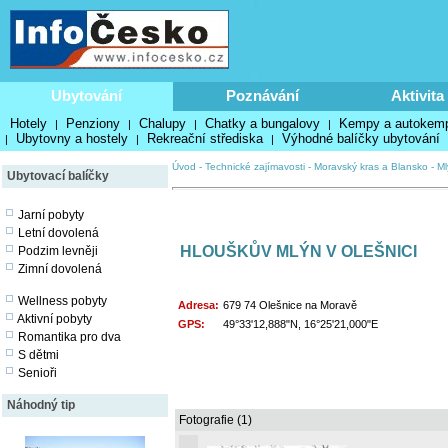
Ubytování
Poznávání
Aktivita
Hotely
Penziony
Chalupy
Chatky a bungalovy
Kempy a autokem
|
|
|
|
Ubytovny a hostely
Rekreační střediska
Výhodné balíčky ubytování
|
|
|
Úvod
-
Technické zajímavosti
-
Moravský kras a Blansko
-
Ml
Ubytovací balíčky
Jarní pobyty
Letní dovolená
HLOUŠKŮV MLÝN V OLEŠNICI
Podzim levněji
Zimní dovolená
Wellness pobyty
Adresa:
679 74 Olešnice na Moravě
Aktivní pobyty
GPS:
49°33'12,888"N, 16°25'21,000"E
Romantika pro dva
S dětmi
Senioři
Náhodný tip
Fotografie (1)