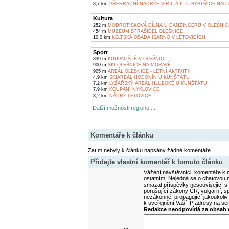
8,7 km
PŘEHRADNÍ NÁDRŽE VÍR I. A II. U BYSTŘICE NA
Kultura
252 m
MODROTISKOVÁ DÍLNA U DANZINGERŮ V OLEŠNIC
454 m
MUZEUM STRAŠIDEL OLEŠNICE
10,0 km
KELTSKÁ OSADA ISARNO V LETOVICÍCH
Sport
839 m
KOUPALIŠTĚ V OLEŠNICI
900 m
SKI OLEŠNICE NA MORAVĚ
905 m
AREÁL OLEŠNICE - LETNÍ AKTIVITY
4,9 km
SKIAREÁL HODONÍN U KUNŠTÁTU
7,2 km
LYŽAŘSKÝ AREÁL HLUBOKÉ U KUNŠTÁTU
7,9 km
KOUPÁNÍ NYKLOVICE
8,2 km
NÁDRŽ LETOVICE
Další možnosti regionu ...
Komentáře k článku
Zatím nebyly k článku napsány žádné komentáře.
Přidejte vlastní komentář k tomuto článku
Vážení návštěvníci, komentáře k m
ostatním. Nejedná se o chatovou m
smazat příspěvky nesouvisející s
porušující zákony ČR, vulgární, sp
nezákonné, propagující jakoukoliv
k uveřejnění Vaší IP adresy na s
Redakce neodpovídá za obsah d