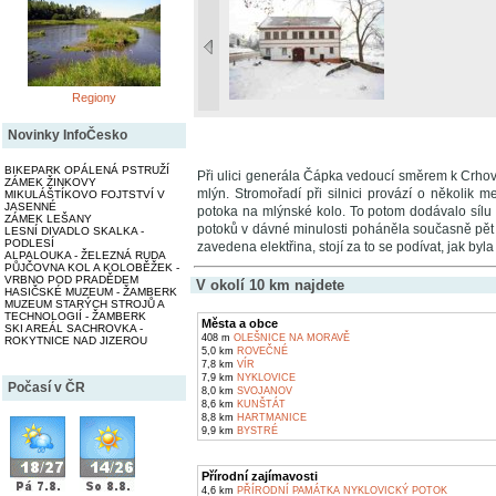
Regiony
Novinky InfoČesko
BIKEPARK OPÁLENÁ PSTRUŽÍ
Při ulici generála Čápka vedoucí směrem k Crho
ZÁMEK ŽINKOVY
mlýn. Stromořadí při silnici provází o několik m
MIKULÁŠTÍKOVO FOJTSTVÍ V
JASENNÉ
potoka na mlýnské kolo. To potom dodávalo sílu s
ZÁMEK LEŠANY
potoků v dávné minulosti poháněla současně pět m
LESNÍ DIVADLO SKALKA -
PODLESÍ
zavedena elektřina, stojí za to se podívat, jak b
ALPALOUKA - ŽELEZNÁ RUDA
PŮJČOVNA KOL A KOLOBĚŽEK -
VRBNO POD PRADĚDEM
V okolí 10 km najdete
HASIČSKÉ MUZEUM - ŽAMBERK
MUZEUM STARÝCH STROJŮ A
TECHNOLOGIÍ - ŽAMBERK
Města a obce
SKI AREÁL SACHROVKA -
408 m
OLEŠNICE NA MORAVĚ
ROKYTNICE NAD JIZEROU
5,0 km
ROVEČNÉ
7,8 km
VÍR
7,9 km
NYKLOVICE
Počasí v ČR
8,0 km
SVOJANOV
8,6 km
KUNŠTÁT
8,8 km
HARTMANICE
9,9 km
BYSTRÉ
Přírodní zajímavosti
4,6 km
PŘÍRODNÍ PAMÁTKA NYKLOVICKÝ POTOK