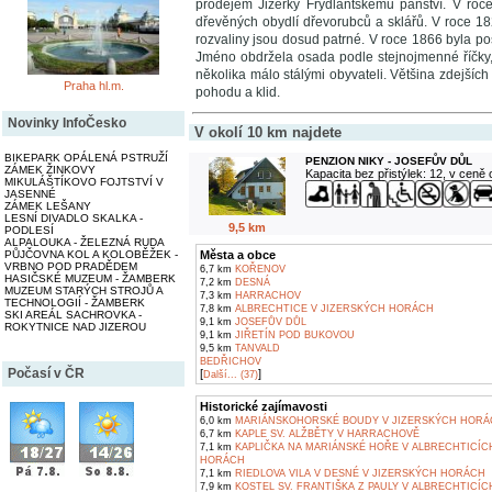
prodejem Jizerky Frýdlantskému panství. V r
dřevěných obydlí dřevorubců a sklářů. V roce 182
rozvaliny jsou dosud patrné. V roce 1866 byla po
Jméno obdržela osada podle stejnojmenné říčky, 
několika málo stálými obyvateli. Většina zdejších 
Praha hl.m.
pohodu a klid.
Novinky InfoČesko
V okolí 10 km najdete
BIKEPARK OPÁLENÁ PSTRUŽÍ
PENZION NIKY - JOSEFŮV DŮL
ZÁMEK ŽINKOVY
Kapacita bez přistýlek: 12, v ceně
MIKULÁŠTÍKOVO FOJTSTVÍ V
JASENNÉ
ZÁMEK LEŠANY
LESNÍ DIVADLO SKALKA -
9,5 km
PODLESÍ
ALPALOUKA - ŽELEZNÁ RUDA
PŮJČOVNA KOL A KOLOBĚŽEK -
Města a obce
VRBNO POD PRADĚDEM
6,7 km
KOŘENOV
HASIČSKÉ MUZEUM - ŽAMBERK
7,2 km
DESNÁ
MUZEUM STARÝCH STROJŮ A
7,3 km
HARRACHOV
TECHNOLOGIÍ - ŽAMBERK
7,8 km
ALBRECHTICE V JIZERSKÝCH HORÁCH
SKI AREÁL SACHROVKA -
9,1 km
JOSEFŮV DŮL
ROKYTNICE NAD JIZEROU
9,1 km
JIŘETÍN POD BUKOVOU
9,5 km
TANVALD
BEDŘICHOV
Počasí v ČR
[
]
Další... (37)
Historické zajímavosti
6,0 km
MARIÁNSKOHORSKÉ BOUDY V JIZERSKÝCH HORÁ
6,7 km
KAPLE SV. ALŽBĚTY V HARRACHOVĚ
7,1 km
KAPLIČKA NA MARIÁNSKÉ HOŘE V ALBRECHTICÍC
HORÁCH
7,1 km
RIEDLOVA VILA V DESNÉ V JIZERSKÝCH HORÁCH
7,9 km
KOSTEL SV. FRANTIŠKA Z PAULY V ALBRECHTICÍC