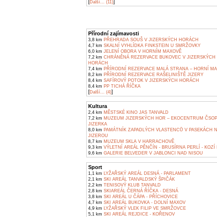
[
]
Další... (11)
Přírodní zajímavosti
3,8 km
PŘEHRADA SOUŠ V JIZERSKÝCH HORÁCH
4,7 km
SKALNÍ VYHLÍDKA FINKSTEIN U SMRŽOVKY
6,0 km
JELENÍ OBORA V HORNÍM MAXOVĚ
7,2 km
CHRÁNĚNÁ REZERVACE BUKOVEC V JIZERSKÝCH
HORÁCH
7,4 km
PŘÍRODNÍ REZERVACE MALÁ STRANA – HORNÍ M
8,2 km
PŘÍRODNÍ REZERVACE RAŠELINIŠTĚ JIZERY
8,4 km
SAFÍROVÝ POTOK V JIZERSKÝCH HORÁCH
8,4 km
PP TICHÁ ŘÍČKA
[
]
Další... (4)
Kultura
2,4 km
MĚSTSKÉ KINO JAS TANVALD
7,2 km
MUZEUM JIZERSKÝCH HOR – EKOCENTRUM ČSO
JIZERKA
8,0 km
PAMÁTNÍK ZAPADLÝCH VLASTENCŮ V PASEKÁCH 
JIZEROU
8,7 km
MUZEUM SKLA V HARRACHOVĚ
9,3 km
VÝLETNÍ AREÁL PĚNČÍN - BRUSÍRNA PERLÍ - KOZÍ
9,6 km
GALERIE BELVEDER V JABLONCI NAD NISOU
Sport
1,1 km
LYŽAŘSKÝ AREÁL DESNÁ - PARLAMENT
2,1 km
SKI AREÁL TANVALDSKÝ ŠPIČÁK
2,2 km
TENISOVÝ KLUB TANVALD
2,8 km
SKIAREÁL ČERNÁ ŘÍČKA - DESNÁ
3,8 km
SKI AREÁL U ČÁPA - PŘÍCHOVICE
4,7 km
SKI AREÁL BUKOVKA - DOLNÍ MAXOV
4,9 km
LYŽAŘSKÝ VLEK FILIP VE SMRŽOVCE
5,1 km
SKI AREÁL REJDICE - KOŘENOV