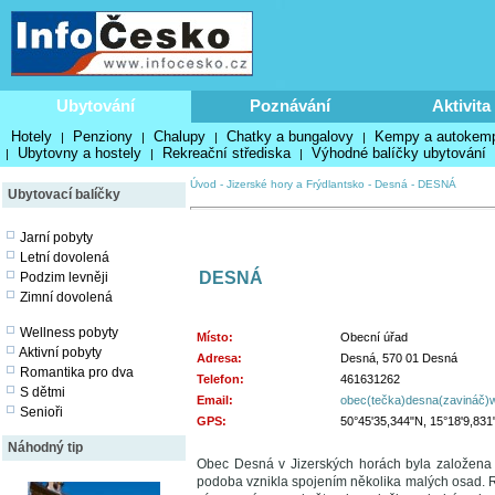
Ubytování
Poznávání
Aktivita
Hotely
Penziony
Chalupy
Chatky a bungalovy
Kempy a autokem
|
|
|
|
Ubytovny a hostely
Rekreační střediska
Výhodné balíčky ubytování
|
|
|
Úvod
-
Jizerské hory a Frýdlantsko
-
Desná
-
DESNÁ
Ubytovací balíčky
Jarní pobyty
Letní dovolená
DESNÁ
Podzim levněji
Zimní dovolená
Wellness pobyty
Místo:
Obecní úřad
Aktivní pobyty
Adresa:
Desná, 570 01 Desná
Romantika pro dva
Telefon:
461631262
S dětmi
Email:
obec(tečka)desna(zavináč)w
Senioři
GPS:
50°45'35,344"N, 15°18'9,831
Náhodný tip
Obec Desná v Jizerských horách byla založena
podoba vznikla spojením několika malých osad. Ro