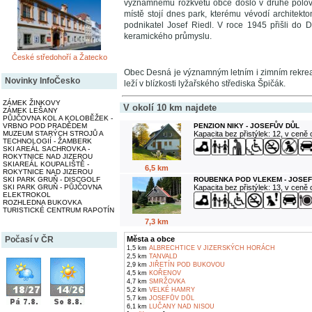
významnému rozkvětu obce došlo v druhé polovin
místě stojí dnes park, kterému vévodí architekto
podnikatel Josef Riedl. V roce 1945 přišli do 
keramického průmyslu.
České středohoří a Žatecko
Obec Desná je významným letním i zimním rekrea
Novinky InfoČesko
leží v blízkosti lyžařského střediska Špičák.
ZÁMEK ŽINKOVY
V okolí 10 km najdete
ZÁMEK LEŠANY
PŮJČOVNA KOL A KOLOBĚŽEK -
VRBNO POD PRADĚDEM
PENZION NIKY - JOSEFŮV DŮL
MUZEUM STARÝCH STROJŮ A
Kapacita bez přistýlek: 12, v ceně
TECHNOLOGIÍ - ŽAMBERK
SKI AREÁL SACHROVKA -
ROKYTNICE NAD JIZEROU
SKIAREÁL KOUPALIŠTĚ -
6,5 km
ROKYTNICE NAD JIZEROU
SKI PARK GRUŇ - DISCGOLF
ROUBENKA POD VLEKEM - JOSEF
SKI PARK GRUŇ - PŮJČOVNA
Kapacita bez přistýlek: 13, v ceně
ELEKTROKOL
ROZHLEDNA BUKOVKA
TURISTICKÉ CENTRUM RAPOTÍN
7,3 km
Počasí v ČR
Města a obce
1,5 km
ALBRECHTICE V JIZERSKÝCH HORÁCH
2,5 km
TANVALD
2,9 km
JIŘETÍN POD BUKOVOU
4,5 km
KOŘENOV
4,7 km
SMRŽOVKA
5,2 km
VELKÉ HAMRY
5,7 km
JOSEFŮV DŮL
6,1 km
LUČANY NAD NISOU