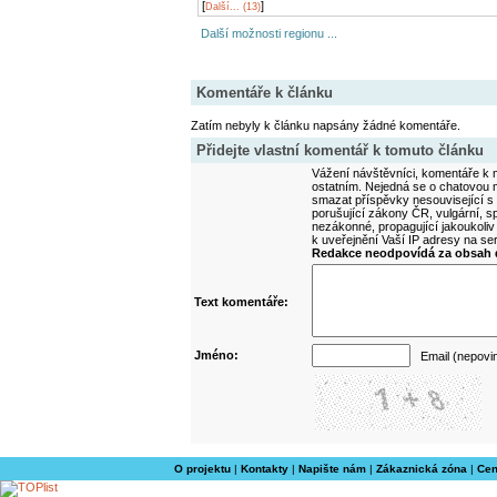
[
]
Další... (13)
Další možnosti regionu ...
Komentáře k článku
Zatím nebyly k článku napsány žádné komentáře.
Přidejte vlastní komentář k tomuto článku
Vážení návštěvníci, komentáře k m
ostatním. Nejedná se o chatovou m
smazat příspěvky nesouvisející s
porušující zákony ČR, vulgární, sp
nezákonné, propagující jakoukoliv
k uveřejnění Vaší IP adresy na s
Redakce neodpovídá za obsah d
Text komentáře:
Jméno:
Email (nepovi
O projektu
|
Kontakty
|
Napište nám
|
Zákaznická zóna
|
Cen