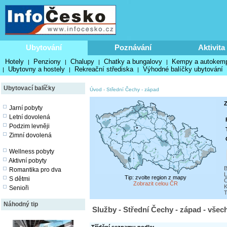
Ubytování
Poznávání
Aktivita
Hotely
Penziony
Chalupy
Chatky a bungalovy
Kempy a autokem
|
|
|
|
Ubytovny a hostely
Rekreační střediska
Výhodné balíčky ubytování
|
|
|
Ubytovací balíčky
Úvod
-
Střední Čechy - západ
Z
Jarní pobyty
Letní dovolená
Podzim levněji
Zimní dovolená
Wellness pobyty
Aktivní pobyty
B
Romantika pro dva
L
Tip: zvolte region z mapy
S dětmi
Č
Zobrazit celou ČR
K
Senioři
T
Náhodný tip
Služby - Střední Čechy - západ - všec