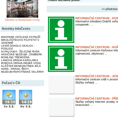
Třídění seznamu podle:
<< předchoz
INFORMAČNÍ CENTRUM - DOB
Zlínsko a Hostýnské vrchy
Informační středisko Dobříš veřej
vstupenek: ...
Novinky InfoČesko
BIKEPARK OPÁLENÁ PSTRUŽÍ
MIKULÁŠTÍKOVO FOJTSTVÍ V
JASENNÉ
LESNÍ DIVADLO SKALKA -
INFORMAČNÍ CENTRUM - HO
PODLESÍ
Informační centrum Hořovice Inf
ALPALOUKA - ŽELEZNÁ RUDA
zajímavosti, ubytovací ...
HASIČSKÉ MUZEUM - ŽAMBERK
BOWLING TŘEMOŠNÁ
LANOVÁ DRÁHA KAROLINKA
BOBOVÁ DRÁHA HRUBÁ VODA
KLÁŠTER BENEDIKTÍNEK BÍLÁ
HORA - PRAHA, ŘEPY
MUZEUM RAPOTÍNSKÉ SKLÁRNY
INFORMAČNÍ CENTRUM - JES
Informační centrum sídlí v pros
Služby veřejný ...
Počasí v ČR
INFORMAČNÍ CENTRUM - PŘ
Služby veřejný Internet: prodej:
stravování: ...