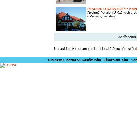
PENSION U KAŠNÝCH *** V M
Rodinný Penzion U Kašných s vy
- Rymáni, nedaleko ...
<< předchoz
Nenašli jste v seznamu co jste hledali? Dejte nám svůj
t
O projektu
|
Kontakty
|
Napište nám
|
Zákaznická zóna
|
Cen