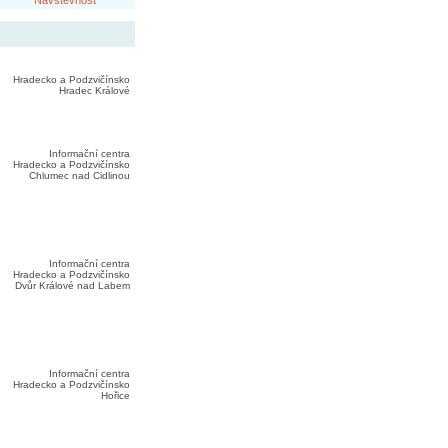
Návštěvnost
Hradecko a Podzvičínsko
Hradec Králové
Informační centra
Hradecko a Podzvičínsko
Chlumec nad Cidlinou
Informační centra
Hradecko a Podzvičínsko
Dvůr Králové nad Labem
Informační centra
Hradecko a Podzvičínsko
Hořice