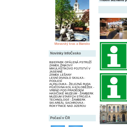
Třídění seznamu p
Moravský kras a Blansko
Novinky InfoČesko
BIKEPARK OPÁLENÁ PSTRUŽÍ
ZÁMEK ŽINKOVY
MIKULÁŠTÍKOVO FOJTSTVÍ V
JASENNÉ
ZÁMEK LEŠANY
LESNÍ DIVADLO SKALKA -
PODLESÍ
ALPALOUKA - ŽELEZNÁ RUDA
PŮJČOVNA KOL A KOLOBĚŽEK -
VRBNO POD PRADĚDEM
HASIČSKÉ MUZEUM - ŽAMBERK
MUZEUM STARÝCH STROJŮ A
TECHNOLOGIÍ - ŽAMBERK
SKI AREÁL SACHROVKA -
ROKYTNICE NAD JIZEROU
Počasí v ČR