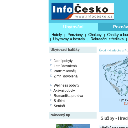
Ubytování
Poznáv
Hotely
Penziony
Chalupy
Chatky a bu
|
|
|
Ubytovny a hostely
Rekreační střediska
|
|
|
Ubytovací balíčky
Úvod
-
Hradecko a Po
Jarní pobyty
Letní dovolená
Podzim levněji
Zimní dovolená
Wellness pobyty
Aktivní pobyty
Romantika pro dva
Tip: z
S dětmi
Zo
Senioři
Náhodný tip
Služby - Hrad