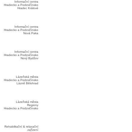
Informační centra
Hradecko a Podzvičínsko
Hradec Králové
Informační centra
Hradecko a Podzvičínsko
Nová Paka
Informační centra
Hradecko a Podzvičínsko
Nový Bydžov
Lázeňská města
Hradecko a Podzvičínsko
Lázně Bělohrad
Lázeňská města
Regiony
Hradecko a Podzvičínsko
Rehabilitační & relaxační
zařízení