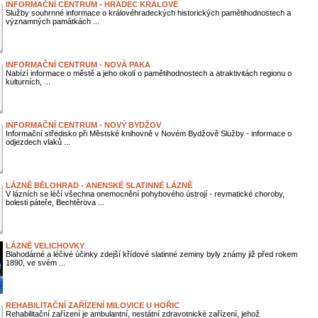
INFORMAČNÍ CENTRUM - HRADEC KRÁLOVÉ
Služby souhrnné informace o královéhradeckých historických pamětihodnostech a
významných památkách ...
INFORMAČNÍ CENTRUM - NOVÁ PAKA
Nabízí informace o městě a jeho okolí o pamětihodnostech a atraktivitách regionu o
kulturních, ...
INFORMAČNÍ CENTRUM - NOVÝ BYDŽOV
Informační středisko při Městské knihovně v Novém Bydžově Služby - informace o
odjezdech vlaků ...
LÁZNĚ BĚLOHRAD - ANENSKÉ SLATINNÉ LÁZNĚ
V lázních se léčí všechna onemocnění pohybového ústrojí - revmatické choroby,
bolesti páteře, Bechtěrova ...
LÁZNĚ VELICHOVKY
Blahodárné a léčivé účinky zdejší křídové slatinné zeminy byly známy již před rokem
1890, ve svém ...
REHABILITAČNÍ ZAŘÍZENÍ MILOVICE U HOŘIC
Rehabilitační zařízení je ambulantní, nestátní zdravotnické zařízení, jehož