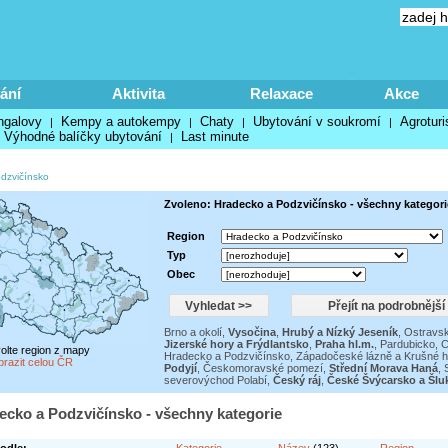
ání
Aktivita
Relaxace
Akce
ngalovy
Kempy a autokempy
Chaty
Ubytování v soukromí
Agroturi
|
|
|
|
Výhodné balíčky ubytování
Last minute
|
dzvičínsko
Zvoleno: Hradecko a Podzvičínsko - všechny kategori
Region
Typ
Obec
Brno a okolí
,
Vysočina
,
Hrubý a Nízký Jeseník
,
Ostravsk
Jizerské hory a Frýdlantsko
,
Praha hl.m.
,
Pardubicko, 
volte region z mapy
Hradecko a Podzvičínsko
,
Západočeské lázně a Krušné h
brazit celou ČR
Podyjí
,
Českomoravské pomezí
,
Střední Morava Haná
,
severovýchod Polabí
,
Český ráj
,
České Švýcarsko a Šl
ecko a Podzvičínsko - všechny kategorie