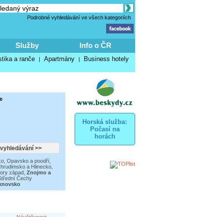
Podrobné vyhledávání ve všech kategoriích
Služby
Info o ČR
stika a ranče
Apartmány
Business hotely
|
|
e
Horská služba:
Počasí na
horách
o, Opavsko a poodří
,
Chrudimsko a Hlinecko
,
ory západ
,
Znojmo a
Střední Čechy
uknovsko