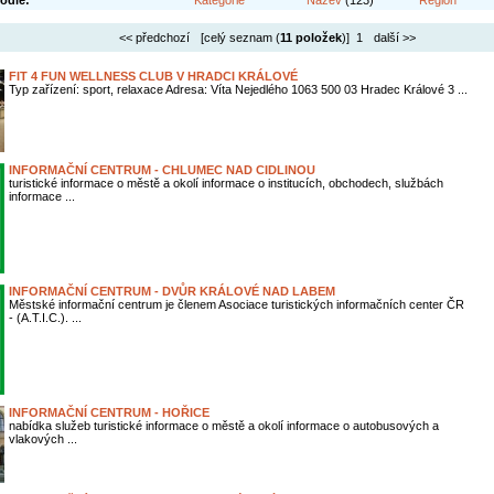
odle:
Kategorie
Název
(123)
Region
<< předchozí
[celý seznam (
11 položek
)] 1
další >>
FIT 4 FUN WELLNESS CLUB V HRADCI KRÁLOVÉ
Typ zařízení: sport, relaxace Adresa: Víta Nejedlého 1063 500 03 Hradec Králové 3 ...
INFORMAČNÍ CENTRUM - CHLUMEC NAD CIDLINOU
turistické informace o městě a okolí informace o institucích, obchodech, službách
informace ...
INFORMAČNÍ CENTRUM - DVŮR KRÁLOVÉ NAD LABEM
Městské informační centrum je členem Asociace turistických informačních center ČR
- (A.T.I.C.). ...
INFORMAČNÍ CENTRUM - HOŘICE
nabídka služeb turistické informace o městě a okolí informace o autobusových a
vlakových ...