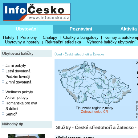
Ubytování
Poznávání
Aktivita
Hotely
Penziony
Chalupy
Chatky a bungalovy
Kempy a autokem
|
|
|
|
Ubytovny a hostely
Rekreační střediska
Výhodné balíčky ubytování
|
|
|
Ubytovací balíčky
Úvod
-
České středohoří a Žatecko
Z
Jarní pobyty
Letní dovolená
Podzim levněji
Zimní dovolená
Wellness pobyty
Aktivní pobyty
K
Romantika pro dva
j
Tip: zvolte region z mapy
S dětmi
P
Zobrazit celou ČR
p
Senioři
B
Náhodný tip
Služby - České středohoří a Žatecko -