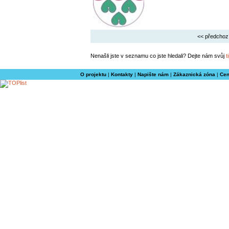
<< předchoz
Nenašli jste v seznamu co jste hledali? Dejte nám svůj
t
O projektu
|
Kontakty
|
Napište nám
|
Zákaznická zóna
|
Cen