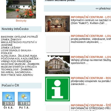
Třídění seznamu podle:
<< předchoz
INFORMAČNÍ CENTRUM - LIT
Informační centrum se nachází 
Beskydy
(Dům "Kalich"). Květen-Září ...
Novinky InfoČesko
INFORMAČNÍ CENTRUM - LO
BIKEPARK OPÁLENÁ PSTRUŽÍ
prodej pohlednic, videokazet, k
ZÁMEK ŽINKOVY
možnostech ubytování, ...
MIKULÁŠTÍKOVO FOJTSTVÍ V
JASENNÉ
ZÁMEK LEŠANY
LESNÍ DIVADLO SKALKA -
PODLESÍ
ALPALOUKA - ŽELEZNÁ RUDA
INFORMAČNÍ CENTRUM - LO
PŮJČOVNA KOL A KOLOBĚŽEK -
Veřejný přístup na internet Slu
VRBNO POD PRADĚDEM
sportovních ...
HASIČSKÉ MUZEUM - ŽAMBERK
MUZEUM STARÝCH STROJŮ A
TECHNOLOGIÍ - ŽAMBERK
SKI AREÁL SACHROVKA -
ROKYTNICE NAD JIZEROU
INFORMAČNÍ CENTRUM – RO
předprodej vstupenek na portálu 
zámeckém ...
Počasí v ČR
INFORMAČNÍ CENTRUM – ŠTĚ
INFORMAČNÍ STŘEDISKO PŘI MĚ