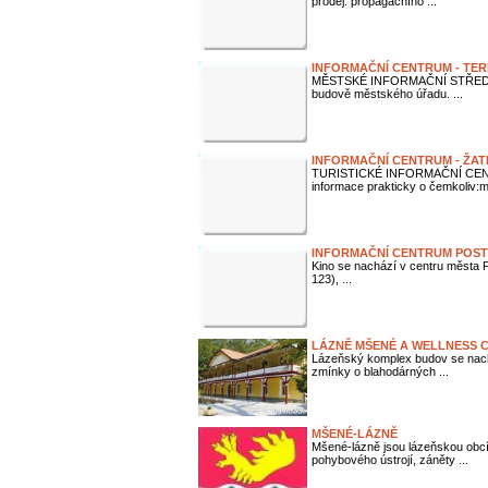
prodej: propagačního ...
INFORMAČNÍ CENTRUM - TER
MĚSTSKÉ INFORMAČNÍ STŘEDISKO
budově městského úřadu. ...
INFORMAČNÍ CENTRUM - ŽAT
TURISTICKÉ INFORMAČNÍ CENTRU
informace prakticky o čemkoliv:ma
INFORMAČNÍ CENTRUM POS
Kino se nachází v centru města Po
123), ...
LÁZNĚ MŠENÉ A WELLNESS 
Lázeňský komplex budov se nach
zmínky o blahodárných ...
MŠENÉ-LÁZNĚ
Mšené-lázně jsou lázeňskou obcí
pohybového ústrojí, záněty ...