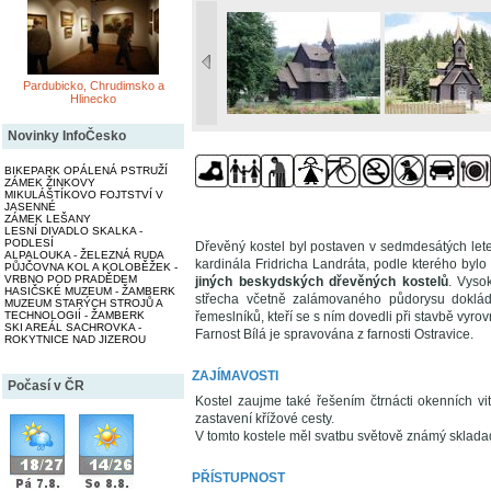
Pardubicko, Chrudimsko a
Hlinecko
Novinky InfoČesko
BIKEPARK OPÁLENÁ PSTRUŽÍ
ZÁMEK ŽINKOVY
MIKULÁŠTÍKOVO FOJTSTVÍ V
JASENNÉ
ZÁMEK LEŠANY
LESNÍ DIVADLO SKALKA -
PODLESÍ
Dřevěný kostel byl postaven v sedmdesátých lete
ALPALOUKA - ŽELEZNÁ RUDA
kardinála Fridricha Landráta, podle kterého bylo
PŮJČOVNA KOL A KOLOBĚŽEK -
VRBNO POD PRADĚDEM
jiných beskydských dřevěných kostelů
. Vyso
HASIČSKÉ MUZEUM - ŽAMBERK
střecha včetně zalámovaného půdorysu dokládá
MUZEUM STARÝCH STROJŮ A
TECHNOLOGIÍ - ŽAMBERK
řemeslníků, kteří se s ním dovedli při stavbě vyrov
SKI AREÁL SACHROVKA -
Farnost Bílá je spravována z farnosti Ostravice.
ROKYTNICE NAD JIZEROU
ZAJÍMAVOSTI
Počasí v ČR
Kostel zaujme také řešením čtrnácti okenních vit
zastavení křížové cesty.
V tomto kostele měl svatbu světově známý skladada
PŘÍSTUPNOST