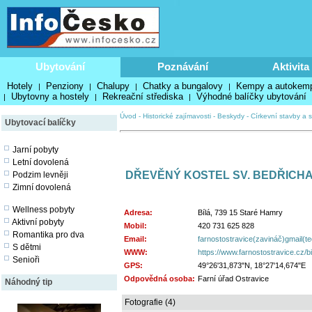
Ubytování
Poznávání
Aktivita
Hotely
Penziony
Chalupy
Chatky a bungalovy
Kempy a autokem
|
|
|
|
Ubytovny a hostely
Rekreační střediska
Výhodné balíčky ubytování
|
|
|
Úvod
-
Historické zajímavosti
-
Beskydy
-
Církevní stavby a s
Ubytovací balíčky
Jarní pobyty
Letní dovolená
DŘEVĚNÝ KOSTEL SV. BEDŘICHA 
Podzim levněji
Zimní dovolená
Wellness pobyty
Adresa:
Bílá, 739 15 Staré Hamry
Aktivní pobyty
Mobil:
420 731 625 828
Romantika pro dva
Email:
farnostostravice(zavináč)gmail(
S dětmi
WWW:
https://www.farnostostravice.cz/bi
Senioři
GPS:
49°26'31,873"N, 18°27'14,674"E
Odpovědná osoba:
Farní úřad Ostravice
Náhodný tip
Fotografie (4)