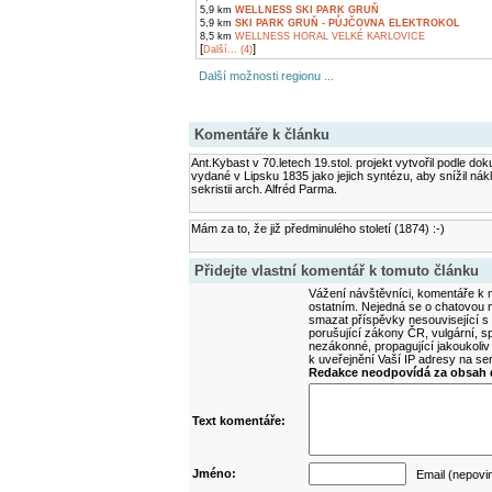
5,9 km
WELLNESS SKI PARK GRUŇ
5,9 km
SKI PARK GRUŇ - PŮJČOVNA ELEKTROKOL
8,5 km
WELLNESS HORAL VELKÉ KARLOVICE
[
]
Další... (4)
Další možnosti regionu ...
Komentáře k článku
Ant.Kybast v 70.letech 19.stol. projekt vytvořil podle
vydané v Lipsku 1835 jako jejich syntézu, aby snížil nák
sekristii arch. Alfréd Parma.
Mám za to, že již předminulého století (1874) :-)
Přidejte vlastní komentář k tomuto článku
Vážení návštěvníci, komentáře k m
ostatním. Nejedná se o chatovou m
smazat příspěvky nesouvisející s
porušující zákony ČR, vulgární, sp
nezákonné, propagující jakoukoliv
k uveřejnění Vaší IP adresy na s
Redakce neodpovídá za obsah d
Text komentáře:
Jméno:
Email (nepovi