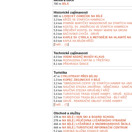
Města a obce
790 m
BÍLÁ
Historické zajímavosti
680 m
LOVECKÝ ZÁMEČEK NA BÍLÉ
3,3 km
KŘÍŽE VE STARÝCH HAMRECH
3,4 km
POMNÍK MARYČKY MAGDONOVÉ NA STARÝCH HA
3,6 km
KOSTEL SV. JINDŘICHA VE STARÝCH HAMRECH
5,6 km
DŘEVĚNÝ KOSTEL SV. PANNY MARIE NA GRUNI
6,3 km
BAČOVSKÁ CHYŽA - GRUŇ
6,6 km
KAPLE SV. CYRILA A METODĚJE NA HLAVATÉ NA 
9,0 km
KAPLE NA BÍLÉM KŘÍŽI
[
]
Další... (1)
Technické zajímavosti
4,0 km
VODNÍ NÁDRŽ MAXŮV KLAUS
6,4 km
ROZHLEDNA ČARTÁK U TŘEŠTÍKU
8,1 km
PŘEHRADA ŠANCE
Turistika
47 m
CYKLOTRASY PŘES BÍLOU
1,0 km
KOPEC ZBOJNICKÁ V BÍLÉ
3,2 km
"OBRÁZKOVÁ CESTA" ZE STARÝCH HAMER NA JAV
3,2 km
NAUČNÁ STEZKA JAVOŘINA - NĚMČANKA - SAMČA
3,4 km
NAUČNÁ STEZKA GRUŇ-BÍLÝ KŘÍŽ
3,4 km
TURISTICKÁ TRASA STARÉ HAMRY - GRUŇ - KOZLEN
5,2 km
TURISTICKÁ TRASA BÍLÁ KONEČNÁ - BÍLÝ KŘÍŽ
5,4 km
GRUŇ - REKREAČNÍ OBLAST STARÉ HAMRY
[
]
Další... (7)
Obchod a služby
278 m
NA BÍLÉ | SUN SKI & BOARD SCHOOL
278 m
NA BÍLÉ | PŮJČOVNA LYŽAŘSKÉHO VYBAVENÍ
444 m
NA BÍLÉ | LYŽAŘSKÁ A SNOWBOARDOVÁ ŠKOLA
444 m
NA BÍLÉ | TURISTICKÉ INFORMAČNÍ CENTRUM
5,2 km
HORSKÁ SLUŽBA STANICE GRUŇ