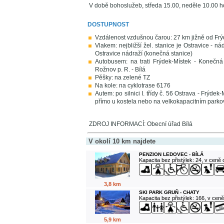
V době bohoslužeb, středa 15.00, neděle 10.00 h
DOSTUPNOST
Vzdálenost vzdušnou čarou: 27 km jižně od Frý
Vlakem: nejbližší žel. stanice je Ostravice - nád
Ostravice nádraží (konečná stanice)
Autobusem: na trati Frýdek-Místek - Konečná 
Rožnov p. R. - Bílá
Pěšky: na zelené TZ
Na kole: na cyklotrase 6176
Autem: po silnici I. třídy č. 56 Ostrava - Frýdek-
přímo u kostela nebo na velkokapacitním parkovi
ZDROJ INFORMACÍ: Obecní úřad Bílá
V okolí 10 km najdete
PENZION LEDOVEC - BÍLÁ
Kapacita bez přistýlek: 24, v ceně
3,8 km
SKI PARK GRUŇ - CHATY
Kapacita bez přistýlek: 166, v cen
5,9 km