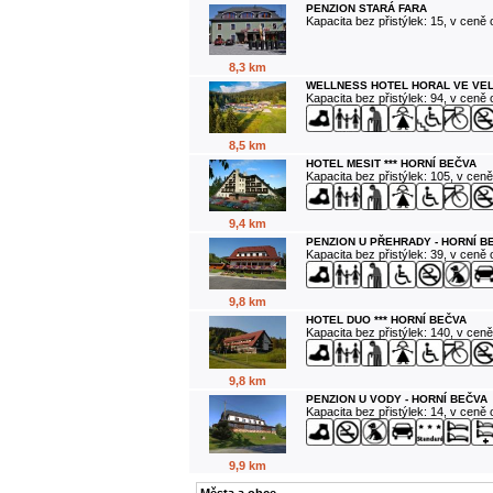
PENZION STARÁ FARA
Kapacita bez přistýlek: 15, v ceně
8,3 km
WELLNESS HOTEL HORAL VE VE
Kapacita bez přistýlek: 94, v ceně
8,5 km
HOTEL MESIT *** HORNÍ BEČVA
Kapacita bez přistýlek: 105, v cen
9,4 km
PENZION U PŘEHRADY - HORNÍ B
Kapacita bez přistýlek: 39, v ceně
9,8 km
HOTEL DUO *** HORNÍ BEČVA
Kapacita bez přistýlek: 140, v cen
9,8 km
PENZION U VODY - HORNÍ BEČVA
Kapacita bez přistýlek: 14, v ceně
9,9 km