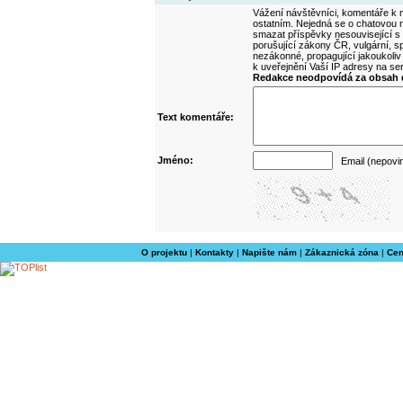
Vážení návštěvníci, komentáře k m
ostatním. Nejedná se o chatovou m
smazat příspěvky nesouvisející s
porušující zákony ČR, vulgární, sp
nezákonné, propagující jakoukoliv
k uveřejnění Vaší IP adresy na s
Redakce neodpovídá za obsah d
Text komentáře:
Jméno:
Email (nepovi
O projektu
|
Kontakty
|
Napište nám
|
Zákaznická zóna
|
Cen