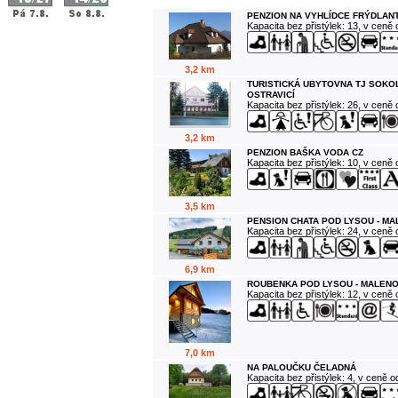
PENZION NA VYHLÍDCE FRÝDLANT
Kapacita bez přistýlek: 13, v ceně
3,2 km
TURISTICKÁ UBYTOVNA TJ SOKO
OSTRAVICÍ
Kapacita bez přistýlek: 26, v ceně
3,2 km
PENZION BAŠKA VODA CZ
Kapacita bez přistýlek: 10, v ceně
3,5 km
PENSION CHATA POD LYSOU - M
Kapacita bez přistýlek: 24, v ceně
6,9 km
ROUBENKA POD LYSOU - MALENO
Kapacita bez přistýlek: 12, v ceně
7,0 km
NA PALOUČKU ČELADNÁ
Kapacita bez přistýlek: 4, v ceně 