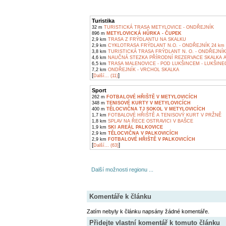
Turistika
32 m
TURISTICKÁ TRASA METYLOVICE - ONDŘEJNÍK
896 m
METYLOVICKÁ HŮRKA - ČUPEK
2,9 km
TRASA Z FRÝDLANTU NA SKALKU
2,9 km
CYKLOTRASA FRÝDLANT N.O. - ONDŘEJNÍK 24 km
3,8 km
TURISTICKÁ TRASA FRÝDLANT N. O. - ONDŘEJNÍK
4,6 km
NAUČNÁ STEZKA PŘÍRODNÍ REZERVACE SKALKA A
6,5 km
TRASA MALENOVICE - POD LUKŠINCEM - LUKŠINEC
7,2 km
ONDŘEJNÍK - VRCHOL SKALKA
[
]
Další... (11)
Sport
262 m
FOTBALOVÉ HŘIŠTĚ V METYLOVICÍCH
348 m
TENISOVÉ KURTY V METYLOVICÍCH
400 m
TĚLOCVIČNA TJ SOKOL V METYLOVICÍCH
1,7 km
FOTBALOVÉ HŘIŠTĚ A TENISOVÝ KURT V PRŽNĚ
1,8 km
SPLAV NA ŘECE OSTRAVICI V BAŠCE
1,9 km
SKI AREÁL PALKOVICE
2,9 km
TĚLOCVIČNA V PALKOVICÍCH
2,9 km
FOTBALOVÉ HŘIŠTĚ V PALKOVICÍCH
[
]
Další... (63)
Další možnosti regionu ...
Komentáře k článku
Zatím nebyly k článku napsány žádné komentáře.
Přidejte vlastní komentář k tomuto článku