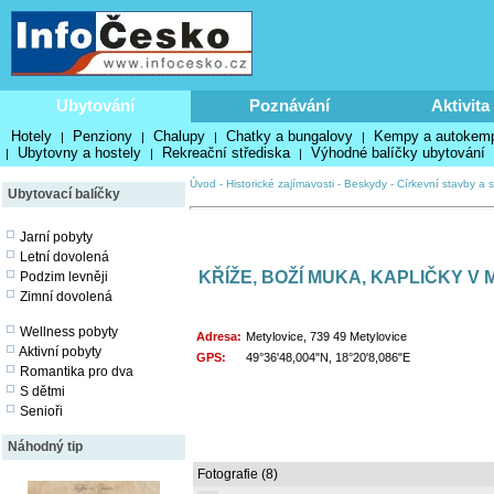
Ubytování
Poznávání
Aktivita
Hotely
Penziony
Chalupy
Chatky a bungalovy
Kempy a autokem
|
|
|
|
Ubytovny a hostely
Rekreační střediska
Výhodné balíčky ubytování
|
|
|
Úvod
-
Historické zajímavosti
-
Beskydy
-
Církevní stavby a s
Ubytovací balíčky
Jarní pobyty
Letní dovolená
KŘÍŽE, BOŽÍ MUKA, KAPLIČKY V
Podzim levněji
Zimní dovolená
Wellness pobyty
Adresa:
Metylovice, 739 49 Metylovice
Aktivní pobyty
GPS:
49°36'48,004"N, 18°20'8,086"E
Romantika pro dva
S dětmi
Senioři
Náhodný tip
Fotografie (8)