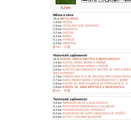
8,2 km
Města a obce
70 m
METYLOVICE
1,9 km
PRŽNO
2,8 km
FRÝDLANT NAD OSTRAVICÍ
2,9 km
PALKOVICE
3,2 km
LHOTKA
4,3 km
BAŠKA
5,1 km
PSTRUŽÍ
5,4 km
JANOVICE
[
]
Další... (16)
Historické zajímavosti
14 m
KOSTEL VŠECH SVATÝCH V METYLOVICÍCH
1,9 km
KOSTEL PANNY MARIE V PRŽNĚ
2,0 km
KAPLIČKA PANNY MARIE V PRŽNĚ
2,6 km
KLÁŠTER MILOSRDNÝCH SESTER SV. KARLA BOR
NAD OSTRAVICÍ
2,7 km
POMNÍK PADLÝCH SE SOCHOU PARTYZÁNA FRÝDLA
2,7 km
KAPLE PANNY MARIE V HODOŇOVICÍCH U BAŠKY
2,8 km
KOSTEL SV. BARTOLOMĚJE VE FRÝDLANTĚ N. O.
2,8 km
KOSTEL SV. JANA KŘTITELE V PALKOVICÍCH
[
]
Další... (80)
Technické zajímavosti
5,9 km
ŠMIŘÁKŮV MLÝN V KOZLOVICÍCH
6,1 km
ROZHLEDNA PANORAMA U CHLEBOVIC
8,4 km
PIVOVAR RADEGAST NOŠOVICE
8,6 km
ROZHLEDNA NA KOPCI OKROUHLÁ VE STAŘÍČI
9,0 km
MLÝNY V DOLNÍM SKLENOVĚ