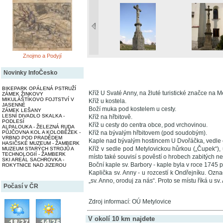
Znojmo a Podyjí
Novinky InfoČesko
BIKEPARK OPÁLENÁ PSTRUŽÍ
Kříž U Svaté Anny, na žluté turistické značce na M
ZÁMEK ŽINKOVY
MIKULÁŠTÍKOVO FOJTSTVÍ V
Kříž u kostela.
JASENNÉ
Boží muka pod kostelem u cesty.
ZÁMEK LEŠANY
LESNÍ DIVADLO SKALKA -
Kříž na hřbitově.
PODLESÍ
Kříž u cesty do centra obce, pod vrchovinou.
ALPALOUKA - ŽELEZNÁ RUDA
PŮJČOVNA KOL A KOLOBĚŽEK -
Kříž na bývalým hřbitovem (pod soudobým).
VRBNO POD PRADĚDEM
Kaple nad bývalým hostincem U Dvořáčka, vedle 
HASIČSKÉ MUZEUM - ŽAMBERK
Kříž v sedle pod Metylovickou hůrkou („Čupek“), 
MUZEUM STARÝCH STROJŮ A
TECHNOLOGIÍ - ŽAMBERK
místo také souvisí s pověstí o hrobech zabitých n
SKI AREÁL SACHROVKA -
Boční kaple sv. Barbory - kaple byla v roce 1745 p
ROKYTNICE NAD JIZEROU
Kaplička sv. Anny - u rozcestí k Ondřejníku. Oz
„sv. Anno, oroduj za nás“. Proto se místu říká u sv.
Počasí v ČR
Zdroj informací: OÚ Metylovice
V okolí 10 km najdete