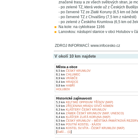
značené trasy a ze všech světových stran, je mo
- po zelené TZ, která vede už z Českých Budějov
- po červené TZ ze Zlaté Koruny (6,5 km od želez
- po červené TZ z Chvalšiny (7,5 km z náměstí)
- po zelené z Českého Krumlova (6,5 km od želez
Na kole: na cyklotrase 1166
Lanovkou: nástupní stanice v obci Holubov v čás
ZDROJ INFORMACÍ: www.infocesko.cz
V okolí 10 km najdete
Města a obce
6,5 km
ČESKÝ KRUMLOV
8,1 km
CHLUMEC
8,9 km
VRÁBČE
9,4 km
HRADCE
9,8 km
HABŘÍ
HOLUBOV
Historické zajímavosti
5,3 km
KELTSKÉ OPPIDUM TŘÍSOV (NKP)
5,9 km
ZŘÍCENINA HRADU DÍVČÍ KÁMEN
6,3 km
KLÁŠTERY ČESKÝ KRUMLOV
6,4 km
ZÁMEK ČESKÝ KRUMLOV (NKP, UNESCO)
6,4 km
KLÁŠTER ZLATÁ KORUNA (NKP)
6,5 km
ČESKÝ KRUMLOV – MĚSTSKÁ PAMÁTKOVÁ REZERV
6,5 km
POUTNÍ KOSTEL - KÁJOV
6,6 km
KOSTEL SV.VÍTA - ČESKÝ KRUMLOV (NKP)
[
]
Další... (1)