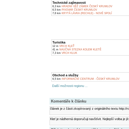
Technické zajímavosti
6,3 km
HRADNÍ VĚŽ ZÁMEK ČESKÝ KRUMLOV
6,5 km
PIVOVAR ČESKÝ KRUMLOV
7,6 km
KRYTÁ LÁVKA (RECHLE) - NOVÉ SPOLÍ
Turistika
12 m
VRCH KLEŤ
41 m
NAUČNÁ STEZKA KOLEM KLETĚ
7,3 km
VRCH KLUK
Obchod a služby
6,5 km
INFORMAČNÍ CENTRUM - ČESKÝ KRUMLOV
Další možnosti regionu ...
Komentáře k článku
článek je z části zkopírovaný z originálního textu http:
Kleť je nádherná doporučuji navštívit. Nejlepší volba je