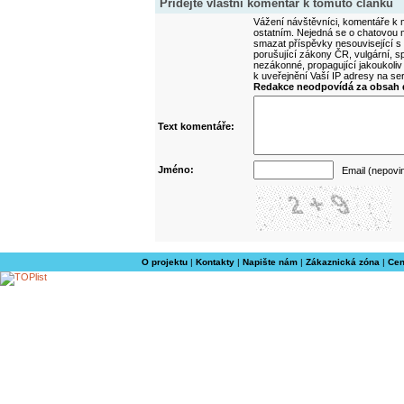
Přidejte vlastní komentář k tomuto článku
Vážení návštěvníci, komentáře k m
ostatním. Nejedná se o chatovou m
smazat příspěvky nesouvisející s
porušující zákony ČR, vulgární, sp
nezákonné, propagující jakoukoliv
k uveřejnění Vaší IP adresy na s
Redakce neodpovídá za obsah d
Text komentáře:
Jméno:
Email (nepovi
O projektu
|
Kontakty
|
Napište nám
|
Zákaznická zóna
|
Cen