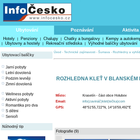
Ubytování
Poznávání
Aktivita
Hotely
Penziony
Chalupy
Chatky a bungalovy
Kempy a autokem
|
|
|
|
Ubytovny a hostely
Rekreační střediska
Výhodné balíčky ubytování
|
|
|
Úvod
-
Technické zajímavosti
-
Šumava
-
Rozhledny a vyhlí
Ubytovací balíčky
Jarní pobyty
Letní dovolená
ROZHLEDNA KLEŤ V BLANSKÉM 
Podzim levněji
Zimní dovolená
Wellness pobyty
Místo:
Krasetín - část obce Holubov
Aktivní pobyty
Email:
info(zavináč)klet(tečka)com
Romantika pro dva
GPS:
48°51'55,722"N, 14°16'59,492"E
S dětmi
Senioři
Náhodný tip
Fotografie (9)