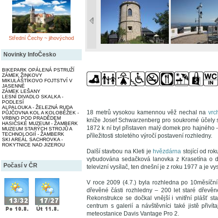
Střední Čechy ~ jihovýchod
Novinky InfoČesko
BIKEPARK OPÁLENÁ PSTRUŽÍ
ZÁMEK ŽINKOVY
MIKULÁŠTÍKOVO FOJTSTVÍ V
JASENNÉ
ZÁMEK LEŠANY
LESNÍ DIVADLO SKALKA -
PODLESÍ
ALPALOUKA - ŽELEZNÁ RUDA
18 metrů vysokou kamennou věž nechal na
vrc
PŮJČOVNA KOL A KOLOBĚŽEK -
VRBNO POD PRADĚDEM
kníže Josef Schwarzenberg pro soukromé účely své
HASIČSKÉ MUZEUM - ŽAMBERK
1872 k ní byl přistaven malý domek pro hajného -
MUZEUM STARÝCH STROJŮ A
TECHNOLOGIÍ - ŽAMBERK
příležitosti stoletého výročí postavení rozhledny.
SKI AREÁL SACHROVKA -
ROKYTNICE NAD JIZEROU
Další stavbou na Kleti je
hvězdárna
stojící od ro
vybudována sedačková lanovka z Krasetína o d
Počasí v ČR
televizní vysílač, ten dnešní je z roku 1977 a je v
V roce 2009 (4.7.) byla rozhledna po 10měsíčn
dřevěné části rozhledny – 200 let staré dřevěné
Rekonstrukce se dočkal vnější i vnitřní plášť st
centrum s galerií a návštěvníci také jistě přiví
meteostanice Davis Vantage Pro 2.