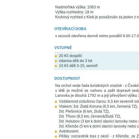
Nadmořská výška: 1083 m
Výška rozhledny: 18 m
Kruhový rozhled z Kleti je považován za jeden z ne
OTEVÍRACÍ DOBA
v sezoně otevřena denně mimo pondělí 9.00-17.
VSTUPNÉ
20 Kč dospělí
zdarma děti do 3 let
10 Kč děti 3-15, senioři
DOSTUPNOST
Na vrchol vede řada turistických značek - z Česk
v létě je možné se nahoru a zpět dopravit seda
Lanovka je dlouhá 1792 m a její převýšení výšku 3
Vzdálenost vzdušnou čarou: 6,5 km severně o
Vlakem: žst. Zlatá Koruna (6,5 km, červená TZ),
žst. Plešovice (6 km, žlutá TZ),
žst. Třísov (8,5 km, červená/žlutá TZ),
žst. Holubov (3 km k dolní stanici lanovky nebo
žst. Křemže (5 km k dolní stanici lanovky nebo 
Autobusem:
Pěšky: rozcestník tras z okolí - z Křemže, ze