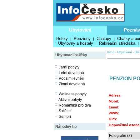
Ubytování
Poznáv
Hotely
Penziony
Chalupy
Chatky a bu
|
|
|
Ubytovny a hostely
Rekreační střediska
|
|
|
Úvod
-
Ubytování
-
Bře
Ubytovací balíčky
Jarní pobyty
Letní dovolená
PENZION PO
Podzim levněji
Zimní dovolená
Wellness pobyty
Adresa:
Aktivní pobyty
Mobil:
Romantika pro dva
Email:
S dětmi
WWW:
Senioři
GPS:
Odpovědná osoba
Náhodný tip
Fotografie (8)