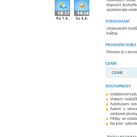
následující: lůžka
dispozici kuchyňk
společenské místn
STRAVOVÁNÍ
Ubytovaným hostům
května.
PROVOZNÍ DOBA
Penzion je v prov
CENÍK
CENÍK
DOSTUPNOST
Vzdálenost vzd
Vlakem: nejbližš
Autobusem: zast
Autem: u silnic
odstavné plochy
Pěšky: ve vzdál
Na kole: cyklos