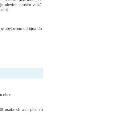
dle. V rámci penzionu je k
e otevřen prostor velké
zení.
ny ubytované od října do
du obce.
80 osobních aut, přilehlé