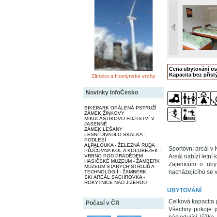
Cena ubytování o
Kapacita bez přistý
Zlínsko a Hostýnské vrchy
Novinky InfoČesko
BIKEPARK OPÁLENÁ PSTRUŽÍ
ZÁMEK ŽINKOVY
MIKULÁŠTÍKOVO FOJTSTVÍ V
JASENNÉ
ZÁMEK LEŠANY
LESNÍ DIVADLO SKALKA -
PODLESÍ
ALPALOUKA - ŽELEZNÁ RUDA
Sportovní areál v
PŮJČOVNA KOL A KOLOBĚŽEK -
VRBNO POD PRADĚDEM
Areál nabízí letní 
HASIČSKÉ MUZEUM - ŽAMBERK
Zajemcům o ubyto
MUZEUM STARÝCH STROJŮ A
nacházejícího se v
TECHNOLOGIÍ - ŽAMBERK
SKI AREÁL SACHROVKA -
ROKYTNICE NAD JIZEROU
UBYTOVÁNÍ
Celková kapacita 
Počasí v ČR
Všechny pokoje j