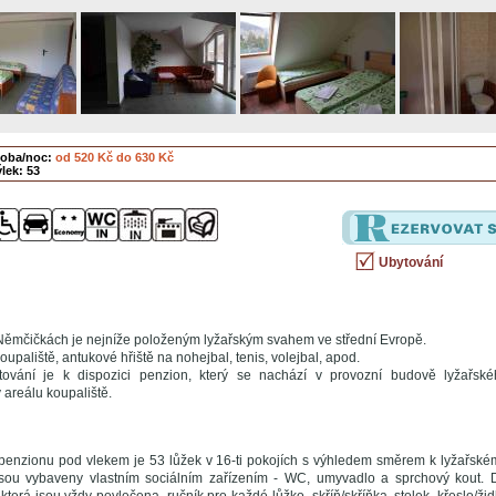
soba/noc:
od 520 Kč do 630 Kč
lek: 53
Ubytování
 Němčičkách je nejníže položeným lyžařským svahem ve střední Evropě.
koupaliště, antukové hřiště na nohejbal, tenis, volejbal, apod.
vání je k dispozici penzion, který se nachází v provozní budově lyžařsk
 areálu koupaliště.
penzionu pod vlekem je 53 lůžek v 16-ti pokojích s výhledem směrem k lyžařském
sou vybaveny vlastním sociálním zařízením - WC, umyvadlo a sprchový kout. D