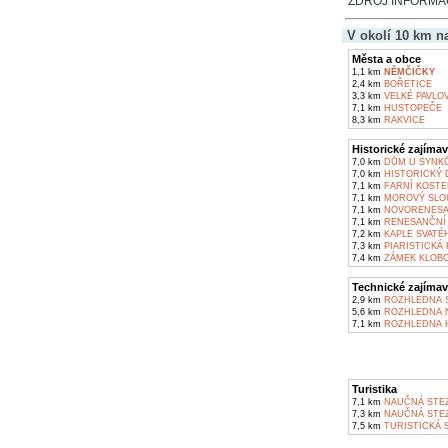
ZDROJ INFORMACÍ
V okolí 10 km n
Města a obce
1,1 km
NĚMČIČKY
2,4 km
BOŘETICE
3,3 km
VELKÉ PAVLO
7,1 km
HUSTOPEČE
8,3 km
RAKVICE
Historické zajímav
7,0 km
DŮM U SYNKŮ
7,0 km
HISTORICKÝ 
7,1 km
FARNÍ KOSTEL
7,1 km
MOROVÝ SLOU
7,1 km
NOVORENESAN
7,1 km
RENESANČNÍ 
7,2 km
KAPLE SVATÉ
7,3 km
PIARISTICKÁ
7,4 km
ZÁMEK KLOBO
Technické zajímav
2,9 km
ROZHLEDNA S
5,6 km
ROZHLEDNA 
7,1 km
ROZHLEDNA 
Turistika
7,1 km
NAUČNÁ STEZ
7,3 km
NAUČNÁ STEZ
7,5 km
TURISTICKÁ 