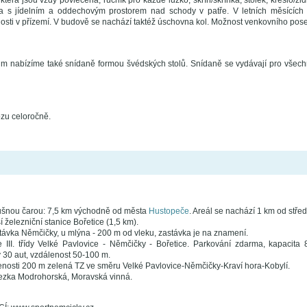
, která jsou vždy povlečena, ručník pro každé lůžko, skříň/skříňka, stolek, křeslo/ži
a s jídelním a oddechovým prostorem nad schody v patře. V letních měsících j
osti v přízemí. V budově se nachází taktéž úschovna kol. Možnost venkovního pose
 nabízíme také snídaně formou švédských stolů. Snídaně se vydávají pro všech
ozu celoročně.
ušnou čarou: 7,5 km východně od města
Hustopeče
. Areál se nachází 1 km od stře
í železniční stanice Bořetice (1,5 km).
ávka Němčičky, u mlýna - 200 m od vleku, zastávka je na znamení.
e III. třídy Velké Pavlovice - Němčičky - Bořetice. Parkování zdarma, kapacita 
 30 aut, vzdálenost 50-100 m.
enosti 200 m zelená TZ ve směru Velké Pavlovice-Němčičky-Kraví hora-Kobylí.
tezka Modrohorská, Moravská vinná.