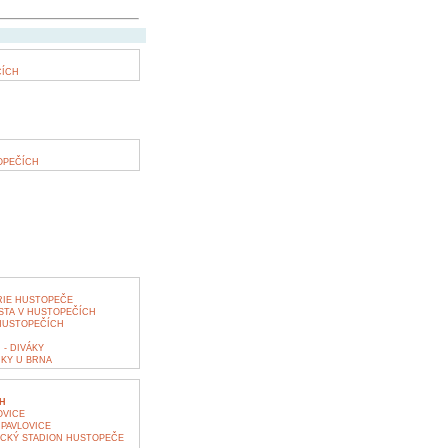
ČÍCH
OPEČÍCH
RIE HUSTOPEČE
STA V HUSTOPEČÍCH
HUSTOPEČÍCH
- DIVÁKY
KY U BRNA
H
OVICE
PAVLOVICE
ICKÝ STADION HUSTOPEČE