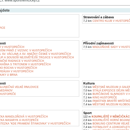
: www.sportnemcicky.cz
ajdete
Stravování a zábava
7,2 km
CENTRO KLUB V HUSTOPE
VICE
osti
Přírodní zajímavosti
 V HUSTOPEČÍCH
7,5 km
MADLOŇOVÉ SADY V HUST
DŮM PÁNŮ Z VIZOVIC V HUSTOPEČÍCH
 SV. VÁCLAVA A SV. ANEŽKY ČESKÉ V HUSTOPEČÍCH
P A SOUSOŠÍ NEJSVĚTĚJŠÍ TROJICE V HUSTOPEČÍCH
ČNÍ RADNICE V HUSTOPEČÍCH
KAŠNA S TRITONEM V HUSTOPEČÍCH
HO ROCHA V HUSTOPEČÍCH
 REÁLKA V HUSTOPEČÍCH
UKY U BRNA
osti
Kultura
LUNEČNÁ VELKÉ PAVLOVICE
7,0 km
MĚSTSKÉ MUZEUM A GALE
NEDÁNOV
7,0 km
STÁLÁ EXPOZICE DĚJIN MĚ
HUSTOPEČE
7,1 km
BURČÁKOVÉ SLAVNOSTI V 
7,1 km
KINO HUSTOPEČE
7,3 km
PAMÁTNÍK BRATŘÍ MRŠTÍKŮ 
7,4 km
MĚSTSKÉ MUZEUM KLOBOU
Sport
KA MANDLOŇOVÁ V HUSTOPEČÍCH
122 m
KOUPALIŠTĚ V NĚMČIČKÁC
KA MASARYK A HUSTOPEČE
2,8 km
KOUPALIŠTĚ HORNÍ BOJAN
STEZKA "KDE PRAMENÍ ŠTINKOVKA" V HUSTOPEČÍCH
4,3 km
BOWLING CENTRUM VELKÉ 
7,4 km
FOTBALOVÝ A LEHKOATLET