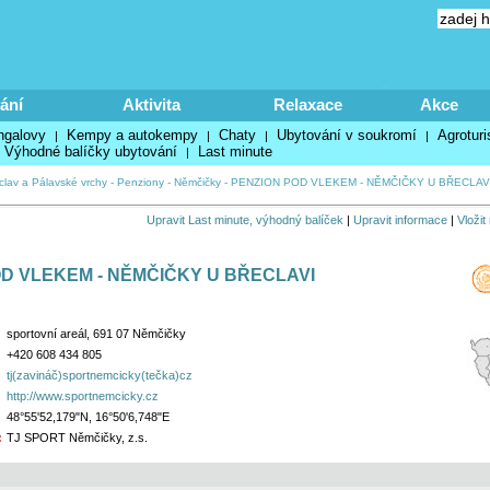
ání
Aktivita
Relaxace
Akce
ngalovy
Kempy a autokempy
Chaty
Ubytování v soukromí
Agroturi
|
|
|
|
Výhodné balíčky ubytování
Last minute
|
clav a Pálavské vrchy
-
Penziony
-
Němčičky
-
PENZION POD VLEKEM - NĚMČIČKY U BŘECLAV
Upravit Last minute, výhodný balíček
|
Upravit informace
|
Vložit
D VLEKEM - NĚMČIČKY U BŘECLAVI
sportovní areál, 691 07 Němčičky
+420 608 434 805
tj(zavináč)sportnemcicky(tečka)cz
http://www.sportnemcicky.cz
48°55'52,179"N, 16°50'6,748"E
:
TJ SPORT Němčičky, z.s.