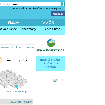
Podrobné vyhledávání ve všech kategoriích
Služby
Info o ČR
stika a ranče
Apartmány
Business hotely
|
|
I
 novinku
|
Vložit akci
|
Tisknout
Horská služba:
Počasí na
horách
Zobrazení na mapě
[Zobrazit náhledy]