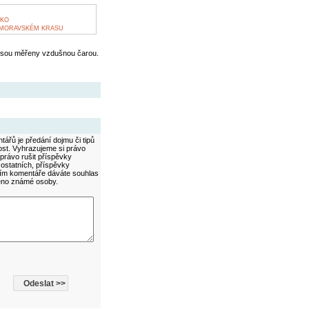
CKO
 MORAVSKÉM KRASU
jsou měřeny vzdušnou čarou.
ářů je předání dojmu či tipů
ost. Vyhrazujeme si právo
právo rušit příspěvky
 ostatních, příspěvky
áním komentáře dáváte souhlas
méno známé osoby.