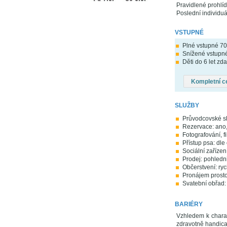
Pravidlené prohlíd
Poslední individuá
VSTUPNÉ
Plné vstupné 70
Snížené vstupné 
Děti do 6 let zd
Kompletní c
SLUŽBY
Průvodcovské s
Rezervace: ano,
Fotografování, f
Přístup psa: dle
Sociální zařízen
Prodej: pohledni
Občerstvení: ry
Pronájem prosto
Svatební obřad:
BARIÉRY
Vzhledem k charak
zdravotně handica