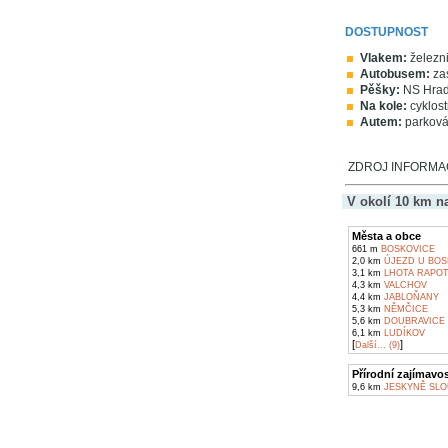
DOSTUPNOST
Vlakem:
železni
Autobusem:
zas
Pěšky:
NS Hradn
Na kole:
cyklost
Autem:
parková
ZDROJ INFORMACÍ
V okolí 10 km n
Města a obce
661 m
BOSKOVICE
2,0 km
ÚJEZD U BOS
3,1 km
LHOTA RAPOT
4,3 km
VALCHOV
4,4 km
JABLOŇANY
5,3 km
NĚMČICE
5,6 km
DOUBRAVICE 
6,1 km
LUDÍKOV
[
]
Další... (9)
Přírodní zajímavos
9,6 km
JESKYNĚ SLO