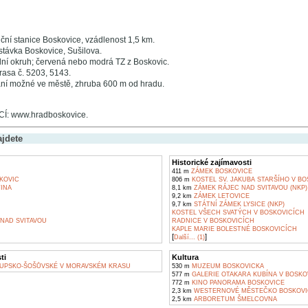
ční stanice Boskovice, vzádlenost 1,5 km.
távka Boskovice, Sušilova.
í okruh; červená nebo modrá TZ z Boskovic.
rasa č. 5203, 5143.
ní možné ve městě, zhruba 600 m od hradu.
: www.hradboskovice.
ajdete
Historické zajímavosti
411 m
ZÁMEK BOSKOVICE
KOVIC
806 m
KOSTEL SV. JAKUBA STARŠÍHO V BO
INA
8,1 km
ZÁMEK RÁJEC NAD SVITAVOU (NKP)
9,2 km
ZÁMEK LETOVICE
9,7 km
STÁTNÍ ZÁMEK LYSICE (NKP)
KOSTEL VŠECH SVATÝCH V BOSKOVICÍCH
NAD SVITAVOU
RADNICE V BOSKOVICÍCH
KAPLE MARIE BOLESTNÉ BOSKOVICÍCH
[
]
Další... (1)
ti
Kultura
UPSKO-ŠOŠŮVSKÉ V MORAVSKÉM KRASU
530 m
MUZEUM BOSKOVICKA
577 m
GALERIE OTAKARA KUBÍNA V BOSKO
772 m
KINO PANORAMA BOSKOVICE
2,3 km
WESTERNOVÉ MĚSTEČKO BOSKOVI
2,5 km
ARBORETUM ŠMELCOVNA