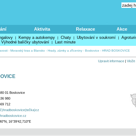
ání
Aktivita
Relaxace
Akce
ngalovy
Kempy a autokempy
Chaty
Ubytování v soukromí
Agroturi
|
|
|
|
Výhodné balíčky ubytování
Last minute
|
avosti
-
Moravský kras a Blansko
-
Hrady, zámky a zříceniny
-
Boskovice
-
HRAD BOSKOVICE
Upravit informace
|
Vložit
OVICE
680 01 Boskovice
536 980
669 712
áč)hradboskovice(tečka)cz
.hradboskovice.cz
40"N, 16°39'42,710"E