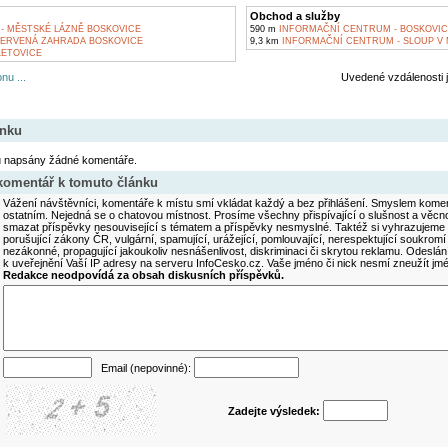
Obchod a služby
- MĚSTSKÉ LÁZNĚ BOSKOVICE
590 m
INFORMAČNÍ CENTRUM - BOSKOVI
ČERVENÁ ZAHRADA BOSKOVICE
9,3 km
INFORMAČNÍ CENTRUM - SLOUP V
LETOVICE
nu ...
Uvedené vzdálenosti 
ánku
u napsány žádné komentáře.
 komentář k tomuto článku
Vážení návštěvníci, komentáře k místu smí vkládat každý a bez přihlášení. Smyslem koment
ostatním. Nejedná se o chatovou místnost. Prosíme všechny přispívající o slušnost a věcn
smazat příspěvky nesouvisející s tématem a příspěvky nesmyslné. Taktéž si vyhrazujeme 
porušující zákony ČR, vulgární, spamující, urážející, pomlouvající, nerespektující soukromí
nezákonné, propagující jakoukoliv nesnášenlivost, diskriminaci či skrytou reklamu. Odesl
k uveřejnění Vaší IP adresy na serveru InfoCesko.cz. Vaše jméno či nick nesmí zneužít j
Redakce neodpovídá za obsah diskusních příspěvků.
Email (nepovinné):
Zadejte výsledek: