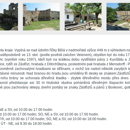
ntu kraje. Vypíná se nad údolím říčky Bělá v nadmořské výšce 448 m s výhledem 
vděpodobně ve 13. stol. (podle pověsti založen Velenem), obydlen byl do roku 172
ic (vymřeli roku 1597), kteří byli na krátkou dobu vystřídáni pány z Kunštátu a 
e, rytíři ze Zástřizl, hrabata z Ditrichštejna, posledními pak hrabata z Mensdorff - Po
oměrně zachovalými hradbami se střílnami, v nichž lze nalézt několik zarytých 
dávné minulosti. Nad branou do hradu jsou umístěny tři desky se znakem Zástřizlů
 rohu brány se uchovala dřevěná kladka - zbytek dřevěného mostu přes dnes 
avost představuje asi 30 m hluboká studna poháněná dřevěným šlapacím kol
ě jsou zachovány sklepy, dveřní portály se znaky Zástřizlů a pánů z Boskovic, go
A
NE a SV, od 10.00 do 17.00 hodin.
d 10.00 do 17.00 hodin; SO, NE a SV, od 10.00 do 17.00 hodin.
 PÁ, od 10.00 do 17.00 hodin; SO, NE a SV, od 10.00 do 18.00 hodin.
 ÚT - NE, od 9.30 do 18.00 hodin.