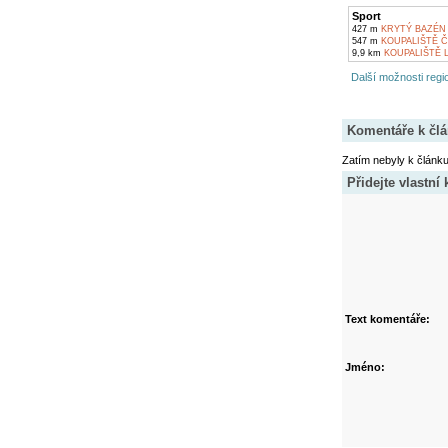
Sport
427 m
KRYTÝ BAZÉN 
547 m
KOUPALIŠTĚ 
9,9 km
KOUPALIŠTĚ 
Další možnosti regio
Komentáře k čl
Zatím nebyly k článk
Přidejte vlastní
Text komentáře:
Jméno: