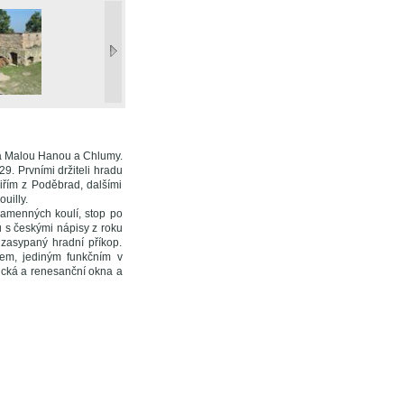
na Malou Hanou a Chlumy.
9. Prvními držiteli hradu
Jiřím z Poděbrad, dalšími
uilly.
kamenných koulí, stop po
 s českými nápisy z roku
zasypaný hradní příkop.
em, jediným funkčním v
tická a renesanční okna a