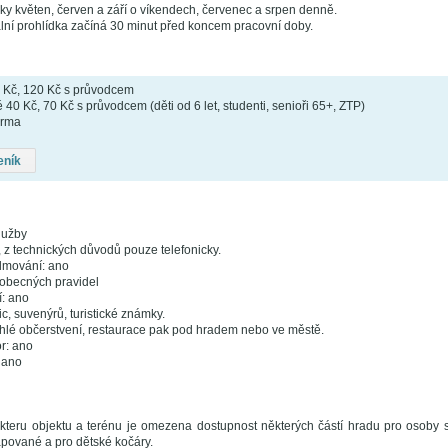
ky květen, červen a září o víkendech, červenec a srpen denně.
lní prohlídka začíná 30 minut před koncem pracovní doby.
 Kč, 120 Kč s průvodcem
40 Kč, 70 Kč s průvodcem (děti od 6 let, studenti, senioři 65+, ZTP)
arma
eník
lužby
 z technických důvodů pouze telefonicky.
ilmování: ano
 obecných pravidel
í: ano
c, suvenýrů, turistické známky.
chlé občerstvení, restaurace pak pod hradem nebo ve městě.
r: ano
 ano
teru objektu a terénu je omezena dostupnost některých částí hradu pro osoby s
pované a pro dětské kočáry.