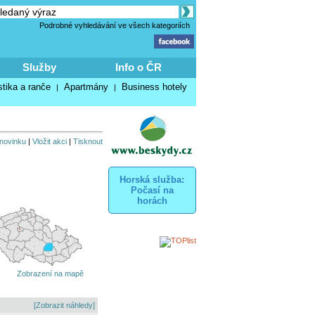
Podrobné vyhledávání ve všech kategoriích
Služby
Info o ČR
stika a ranče
Apartmány
Business hotely
|
|
 novinku
|
Vložit akci
|
Tisknout
Horská služba:
Počasí na
horách
Zobrazení na mapě
[Zobrazit náhledy]