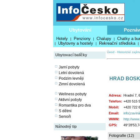
Ubytování
Poznáv
Hotely
Penziony
Chalupy
Chatky a bu
|
|
|
Ubytovny a hostely
Rekreační střediska
|
|
|
Úvod
-
Historické zajím
Ubytovací balíčky
Jarní pobyty
Letní dovolená
HRAD BOSK
Podzim levněji
Zimní dovolená
Wellness pobyty
Adresa:
Hradní 7, 
Aktivní pobyty
Telefon:
+420 515 
Romantika pro dva
Mobil:
+420 722 
S dětmi
Email:
info(zavin
Senioři
WWW:
http://www
GPS:
49°28'53,7
Náhodný tip
Fotografie (12)