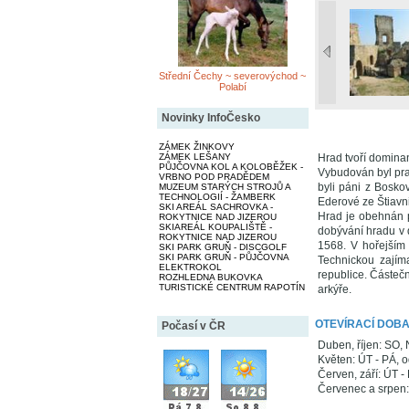
Střední Čechy ~ severovýchod ~
Polabí
Novinky InfoČesko
ZÁMEK ŽINKOVY
ZÁMEK LEŠANY
Hrad tvoří domina
PŮJČOVNA KOL A KOLOBĚŽEK -
Vybudován byl pra
VRBNO POD PRADĚDEM
byli páni z Boskov
MUZEUM STARÝCH STROJŮ A
TECHNOLOGIÍ - ŽAMBERK
Ederové ze Štiavnic
SKI AREÁL SACHROVKA -
Hrad je obehnán p
ROKYTNICE NAD JIZEROU
SKIAREÁL KOUPALIŠTĚ -
dobývání hradu v 
ROKYTNICE NAD JIZEROU
1568. V hořejším
SKI PARK GRUŇ - DISCGOLF
SKI PARK GRUŇ - PŮJČOVNA
Technickou zajím
ELEKTROKOL
republice. Částečn
ROZHLEDNA BUKOVKA
TURISTICKÉ CENTRUM RAPOTÍN
arkýře.
OTEVÍRACÍ DOB
Počasí v ČR
Duben, říjen: SO, 
Květen: ÚT - PÁ, o
Červen, září: ÚT -
Červenec a srpen: