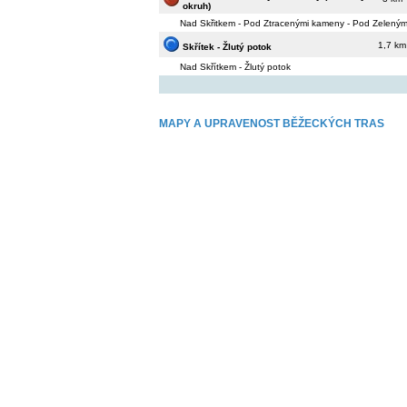
okruh)
Nad Skřitkem - Pod Ztracenými kameny - Pod Zelený
1,7 km
Skřítek - Žlutý potok
Nad Skřítkem - Žlutý potok
MAPY A UPRAVENOST BĚŽECKÝCH TRAS