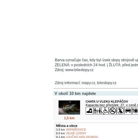
Barva označuje čas, kdy byl úsek stopy strojově 
ZELENÁ: v posledních 24 hod. | ŽLUTÁ: před jed
Zdroj: www.bilestopy.cz
Zdroj informací: mapy.cz, bilestopy.cz
V okolí 10 km najdete
CHATA U VLEKU KLEPÁČOV
Kapacita bez přistýlek: 27, v ceně
1,5 km
Města a obce
3,9 km
VERNÍŘOVICE
8,6 km
VELKÉ LOSINY
9,2 km
LOUČNÁ NAD DESNOU