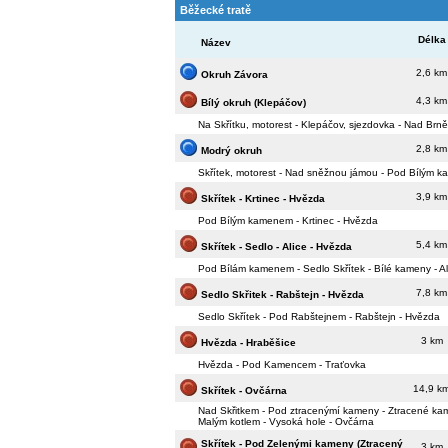
Běžecké tratě
Délka
Název
2,6 km
Okruh Závora
4,3 km
Bílý okruh (Klepáčov)
Na Skřítku, motorest - Klepáčov, sjezdovka - Nad Brně
2,8 km
Modrý okruh
Skřítek, motorest - Nad sněžnou jámou - Pod Bílým k
3,9 km
Skřítek - Krtinec - Hvězda
Pod Bílým kamenem - Krtinec - Hvězda
5,4 km
Skřítek - Sedlo - Alice - Hvězda
Pod Bílám kamenem - Sedlo Skřítek - Bílé kameny - Al
7,8 km
Sedlo Skřitek - Rabštejn - Hvězda
Sedlo Skřítek - Pod Rabštejnem - Rabštejn - Hvězda
3 km
Hvězda - Hraběšice
Hvězda - Pod Kamencem - Traťovka
14,9 k
Skřítek - Ovčárna
Nad Skřitkem - Pod ztracenýmí kameny - Ztracené kame
Malým kotlem - Vysoká hole - Ovčárna
Skřítek - Pod Zelenými kameny (Ztracený
3 km