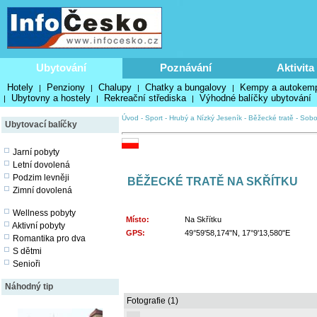
Ubytování
Poznávání
Aktivita
Hotely
Penziony
Chalupy
Chatky a bungalovy
Kempy a autokem
|
|
|
|
Ubytovny a hostely
Rekreační střediska
Výhodné balíčky ubytování
|
|
|
Úvod
-
Sport
-
Hrubý a Nízký Jeseník
-
Běžecké tratě
-
Sobo
Ubytovací balíčky
Jarní pobyty
Letní dovolená
Podzim levněji
BĚŽECKÉ TRATĚ NA SKŘÍTKU
Zimní dovolená
Wellness pobyty
Místo:
Na Skřítku
Aktivní pobyty
GPS:
49°59'58,174"N, 17°9'13,580"E
Romantika pro dva
S dětmi
Senioři
Náhodný tip
Fotografie (1)