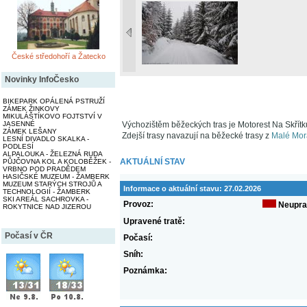
České středohoří a Žatecko
Novinky InfoČesko
BIKEPARK OPÁLENÁ PSTRUŽÍ
ZÁMEK ŽINKOVY
MIKULÁŠTÍKOVO FOJTSTVÍ V
JASENNÉ
Výchozištěm běžeckých tras je Motorest Na Skřítk
ZÁMEK LEŠANY
Zdejší trasy navazují na běžecké trasy z
Malé Mor
LESNÍ DIVADLO SKALKA -
PODLESÍ
ALPALOUKA - ŽELEZNÁ RUDA
AKTUÁLNÍ STAV
PŮJČOVNA KOL A KOLOBĚŽEK -
VRBNO POD PRADĚDEM
HASIČSKÉ MUZEUM - ŽAMBERK
MUZEUM STARÝCH STROJŮ A
Informace o aktuální stavu:
27.02.2026
TECHNOLOGIÍ - ŽAMBERK
SKI AREÁL SACHROVKA -
Provoz:
Neupra
ROKYTNICE NAD JIZEROU
Upravené tratě:
Počasí v ČR
Počasí:
Sníh:
Poznámka: