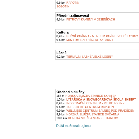
9,6 km
RAPOTÍN
SOBOTÍN
Přírodní zajímavosti
9,6 km
PETROVY KAMENY V JESENÍKÁCH
Kultura
8,9 km
RUČNÍ PAPÍRNA - MUZEUM PAPÍRU VELKÉ LOSINY
9,6 km
MUZEUM RAPOTÍNSKÉ SKLÁRNY
Lázně
9,2 km
TERMÁLNÍ LÁZNĚ VELKÉ LOSINY
Obchod a služby
167 m
HORSKÁ SLUŽBA STANICE SKŘÍTEK
1,5 km
LYŽAŘSKÁ A SNOWBOARDOVÁ ŠKOLA SHEEPY
8,9 km
INFORMAČNÍ CENTRUM - VELKÉ LOSINY
9,6 km
TURISTICKÉ CENTRUM RAPOTÍN
9,9 km
WELLNESS CENTRUM BALNEO POD PRADĚDEM
9,9 km
HORSKÁ SLUŽBA STANICE OVČÁRNA
10,0 km
HORSKÁ SLUŽBA STANICE KARLOV
Další možnosti regionu ...