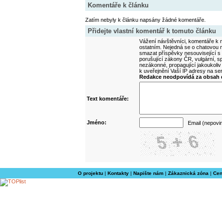
Komentáře k článku
Zatím nebyly k článku napsány žádné komentáře.
Přidejte vlastní komentář k tomuto článku
Vážení návštěvníci, komentáře k m
ostatním. Nejedná se o chatovou m
smazat příspěvky nesouvisející s
porušující zákony ČR, vulgární, sp
nezákonné, propagující jakoukoliv
k uveřejnění Vaší IP adresy na s
Redakce neodpovídá za obsah d
Text komentáře:
Jméno:
Email (nepovi
O projektu
|
Kontakty
|
Napište nám
|
Zákaznická zóna
|
Cen